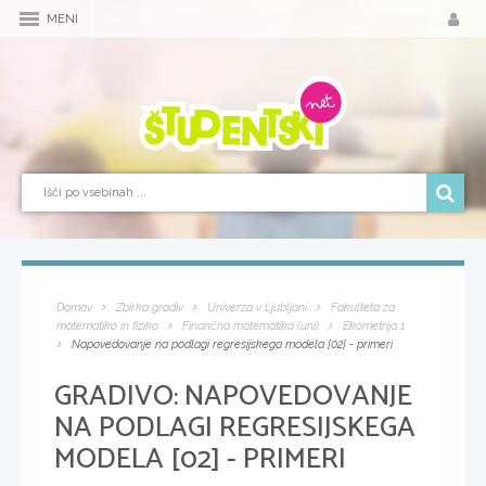
MENI
Domov
Zbirka gradiv
Univerza v Ljubljani
Fakulteta za
matematiko in fiziko
Finančna matematika (uni)
Ekometrija 1
Napovedovanje na podlagi regresijskega modela [02] - primeri
GRADIVO:
NAPOVEDOVANJE
NA PODLAGI REGRESIJSKEGA
MODELA [02] - PRIMERI