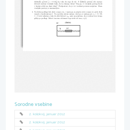
dolˇzinsko  gostoto
μ
=  0
.
1 kg
/
m,  tako  da  sega  do  tal.   S  kolikˇsno  potisno  silo  morajo
delovati motorji vesoljske ladje, da ta ohranja viˇsino?  Kaj pa, ˇce vesoljska postaja kroˇzi
v kroˇzni orbiti na dani viˇsini?  Predpostavi, da je vrv vseskozi povsem navpiˇcna.  Masa
vesoljske postaje je zanemarljiva.
4.  Na ledeni podlagi leˇzi okvir z maso
m
, v njem pa je pripeta uteˇz z maso
m
prek dveh
2
1
vzmeti s koeficientom
k
.  Na zaˇcetku sistem miruje,  uteˇz pa se nahaja pri
x
= 0.  Ob
1
t
= 0 uteˇz udarimo, tako da dobi hitrost
v
, nato pa pustimo, da se sistem brez trenja
10
giblje po podlagi.  Doloˇci ˇcasovno odvisnost lege uteˇzi od ˇcasa,
x
(
t
).
1
(tloris)
m2
m1
k
Sorodne vsebine
2. kolokvij, januar 2012
2. kolokvij, januar 2012