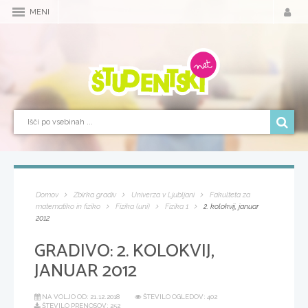
MENI
Domov
Zbirka gradiv
Univerza v Ljubljani
Fakulteta za
matematiko in fiziko
Fizika (uni)
Fizika 1
2. kolokvij, januar
2012
GRADIVO:
2. KOLOKVIJ,
JANUAR 2012
NA VOLJO OD:
21.12.2018
ŠTEVILO OGLEDOV: 402
ŠTEVILO PRENOSOV: 252