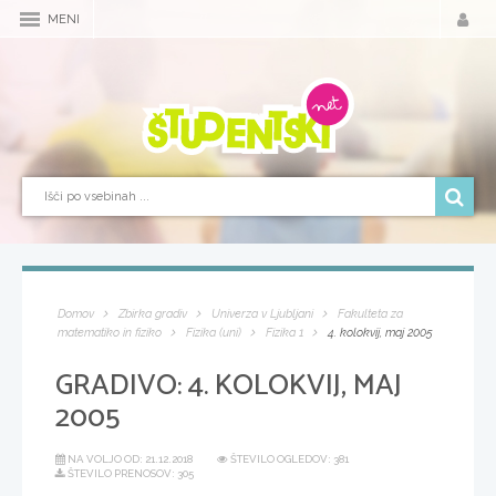
MENI
Domov
Zbirka gradiv
Univerza v Ljubljani
Fakulteta za
matematiko in fiziko
Fizika (uni)
Fizika 1
4. kolokvij, maj 2005
GRADIVO:
4. KOLOKVIJ, MAJ
2005
NA VOLJO OD:
21.12.2018
ŠTEVILO OGLEDOV: 381
ŠTEVILO PRENOSOV: 305