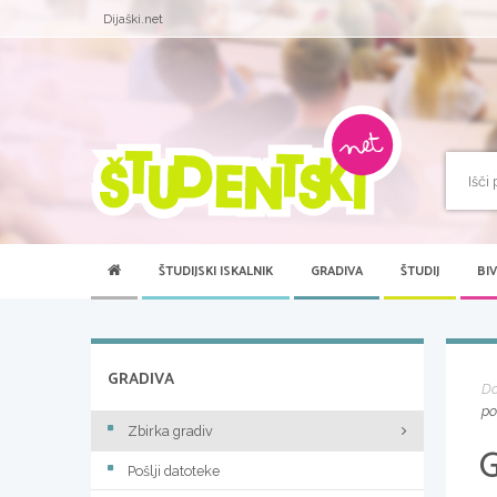
Dijaški.net
ŠTUDIJSKI ISKALNIK
GRADIVA
ŠTUDIJ
BI
GRADIVA
D
po
Zbirka gradiv
Pošlji datoteke