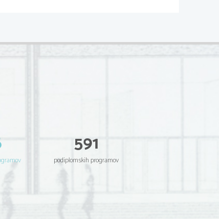
n, kjer so x
paroma razliˇcne toˇcke, obstaja
,
i
≤
nom p
stopnje
n.
n
3 / 15
6
591
rogramov
podiplomskih programov