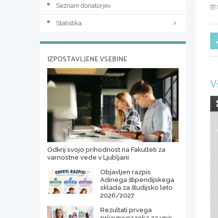
Seznam donatorjev
Statistika
IZPOSTAVLJENE VSEBINE
V
Odkrij svojo prihodnost na Fakulteti za
varnostne vede v Ljubljani
Objavljen razpis
Adinega štipendijskega
sklada za študijsko leto
2026/2027
Rezultati prvega
prijavnega roka za vpis