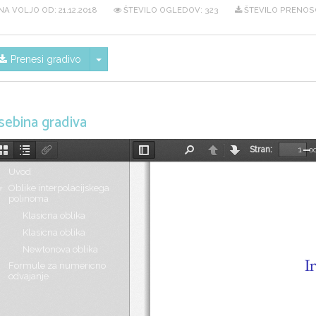
NA VOLJO OD:
21.12.2018
ŠTEVILO OGLEDOV: 323
ŠTEVILO PRENOS
Skrij/prikaži meni
Prenesi gradivo
sebina gradiva
Stran:
o
Sličice
Oris
Priponke
Preklopi
Najdi
Nazaj
Naprej
Po
dokumenta
stransko
Uvod
vrstico
Oblike interpolacijskega
polinoma
Klasicna oblika
Klasicna oblika
Newtonova oblika
I
Formule za numericno
odvajanje