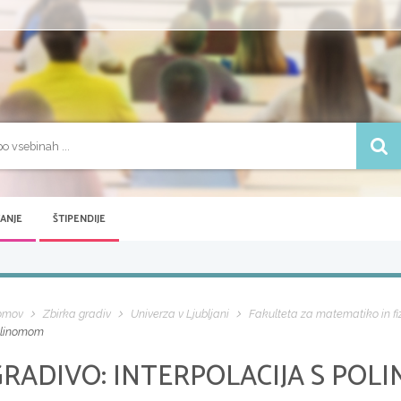
VANJE
ŠTIPENDIJE
omov
Zbirka gradiv
Univerza v Ljubljani
Fakulteta za matematiko in fi
linomom
GRADIVO:
INTERPOLACIJA S POL