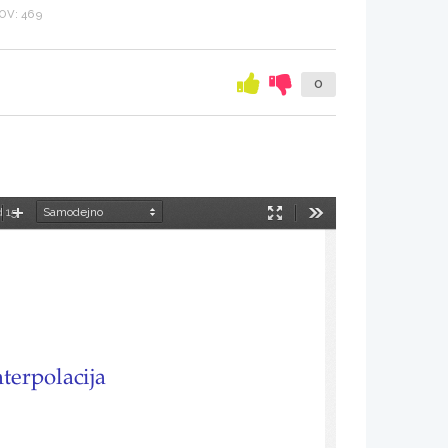
OV: 469
0
d 15
manjšaj
Povečaj
Način
Orodja
predstavitve
nterpolacija