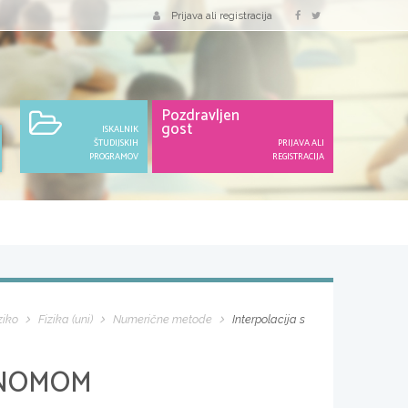
Prijava ali registracija
Pozdravljen
gost
ISKALNIK
ŠTUDIJSKIH
PRIJAVA ALI
PROGRAMOV
REGISTRACIJA
ziko
Fizika (uni)
Numerične metode
Interpolacija s
INOMOM