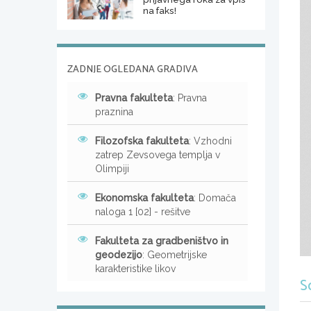
na faks!
ZADNJE OGLEDANA GRADIVA
Pravna fakulteta
: Pravna
praznina
Filozofska fakulteta
: Vzhodni
zatrep Zevsovega templja v
Olimpiji
Ekonomska fakulteta
: Domača
naloga 1 [02] - rešitve
Fakulteta za gradbeništvo in
geodezijo
: Geometrijske
karakteristike likov
S