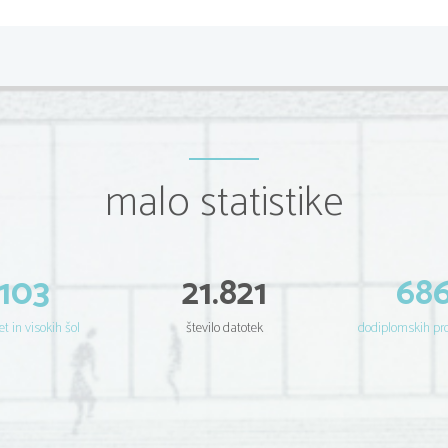
(
)
=
Za podatke
x
f
, i
,
0, 1, . . . 
i
i
natanko en interpolacijski poli
malo statistike
103
21.821
68
et in visokih šol
število datotek
dodiplomskih p