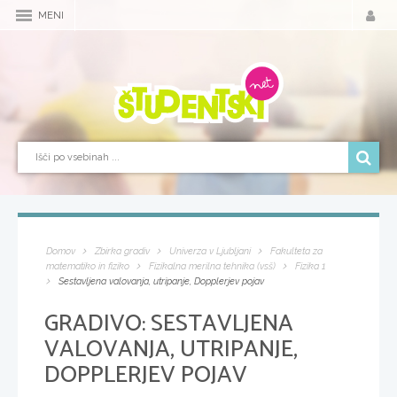
MENI
Domov
Zbirka gradiv
Univerza v Ljubljani
Fakulteta za
matematiko in fiziko
Fizikalna merilna tehnika (vsš)
Fizika 1
Sestavljena valovanja, utripanje, Dopplerjev pojav
GRADIVO:
SESTAVLJENA
VALOVANJA, UTRIPANJE,
DOPPLERJEV POJAV