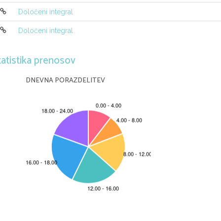
Določeni integral
1
1
Določeni integral
tatistika prenosov
DNEVNA PORAZDELITEV

Od dejanske ploˇsˇcine kroga
S
= 16
π
kar precej razlikuje. Videti pa je, da bi s ˇcedal
1