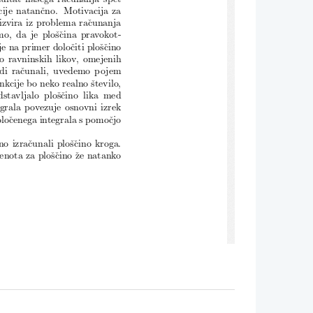
cije natanˇcno. Motivacija za
 izvira iz problema raˇcunanja
mo, da je ploˇsˇcina pravokot-
 na primer doloˇciti ploˇsˇcino
no ravninskih likov, omejenih
tudi raˇcunali, uvedemo pojem
nkcije bo neko realno ˇstevilo,
stavljalo ploˇsˇcino lika med
grala povezuje osnovni izrek
loˇcenega integrala s pomoˇcjo
 izraˇcunali ploˇsˇcino kroga.
nota za ploˇsˇcino ˇze natanko
ˇcem v koordinatnem izhodiˇsˇcu.
vadrati, ki celi leˇzijo znotraj
cino kot jo ima krog. V naˇsem
a
= 1 zamenjamo s kvadrati s
alce bolje aproksimira krog,