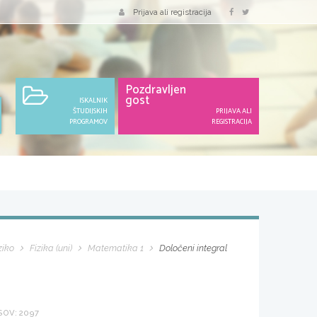
Prijava ali registracija
Pozdravljen
gost
ISKALNIK
ŠTUDIJSKIH
PRIJAVA ALI
PROGRAMOV
REGISTRACIJA
ziko
Fizika (uni)
Matematika 1
Določeni integral
OV: 2097