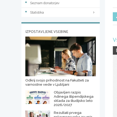
Seznam donatorjev
Statistika
IZPOSTAVLJENE VSEBINE
V
Odkrij svojo prihodnost na Fakulteti za
varnostne vede v Ljubljani
Objavljen razpis
Adinega štipendijskega
sklada za študijsko leto
2026/2027
Rezultati prvega
prijavnega roka za vpis