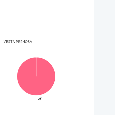
1
1
VRSTA PRENOSA
50
,
27 se ta aproksimacija ˇse
je finejˇsimi tlakovanji dobili