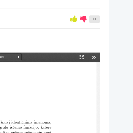
0
Način
Orodja
predstavitve
 skoraj identiˇcnima imenoma,
ralu iˇsˇcemo funkcijo, katere
ltat naˇsega raˇcunanja spet