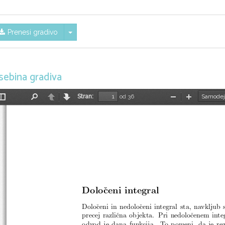
Skrij/prikaži meni
Prenesi gradivo
sebina gradiva
Stran:
od 36
Preklopi
Najdi
Nazaj
Naprej
Pomanjšaj
Povečaj
stransko
vrstico
Doloceni integral
Doloˇceni in nedoloˇceni integral sta, navkljub
precej razliˇcna objekta. Pri nedoloˇcenem integ
odvod je dana funkcija. To pomeni, da je rezu