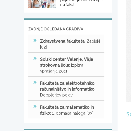
na faks!
ZADNJE OGLEDANA GRADIVA
Zdravstvena fakulteta
: Zapiski
[02]
Šolski center Velenje, Višja
strokovna šola
: Izpitna
vprašanja 2011
Fakulteta za elektrotehniko,
računalništvo in informatiko
:
Dopplerjev pojav
Fakulteta za matematiko in
S
fiziko
: 1. domača naloga [03]