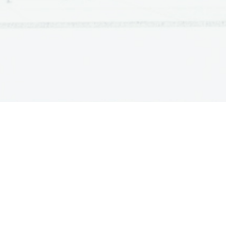
likosti, tako da je

g
< x
=
b
.
n
 b
] na
n
intervalov [
x
, x
]
−
k
1
k
ala je ∆
x
=
x
x
. Mak-
−
k
k
k
1
f
g
= max
∆
x
,
∆
x
, . . . ,
∆
x
.
1
2
n
predvsem ekstremne vrednosti
bomo oznake
g
, x
]
,
−
k
1
k
g
, b
]
g
x
, x
]
,
−
k
1
k
g
a, b
]
.
 bi lahko infimum in supre-
ksimumom. V bolj sploˇsnih
ustreznem intervalu zavzame
2f
g
sak
k
1
,
2
, . . . , n
velja

M.
IVANJE
ŠTIPENDIJE