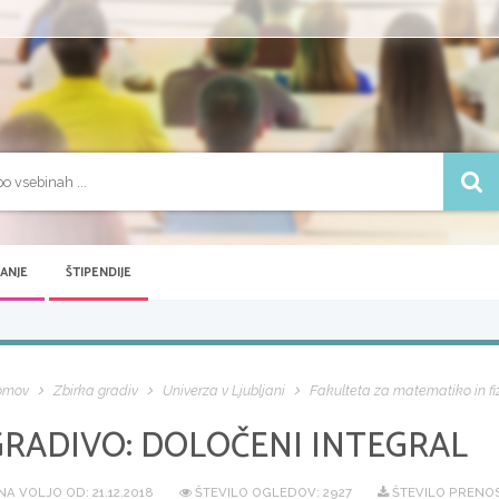
VANJE
ŠTIPENDIJE
omov
Zbirka gradiv
Univerza v Ljubljani
Fakulteta za matematiko in fi
GRADIVO:
DOLOČENI INTEGRAL
NA VOLJO OD:
21.12.2018
ŠTEVILO OGLEDOV: 2927
ŠTEVILO PRENOS