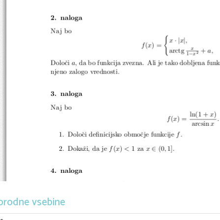
2. naloga
Naj bo
{
·|
|
x
x
,
f
(
x
) =
x
arctg
+
a, 
2
−
1
x
Doloˇci
a
, da bo funkcija zvezna.  Ali je tako dobljena funk
njeno zalogo vrednosti.
3. naloga
Naj bo
ln(1 +
x
)
f
(
x
) =
.
arcsin
x
1.  Doloˇci definicijsko obmoˇcje funkcije
f
.
∈
2.  Dokaˇzi, da je
f
(
x
)
<
1 za
x
(0
,
1].
4. naloga
Naj bo
f
zvezna na [
a,b
], odvedljiva na (
a,b
) in naj bo
∈
za vsak polinom
p
stopnje vsaj 1, obstaja
ξ
(
a,b
), da 
orodne vsebine
′
′
f
(
ξ
)
p
(
ξ
)
+
−
−
f
(
a
)
f
(
ξ
)
p
(
b
)
p
(