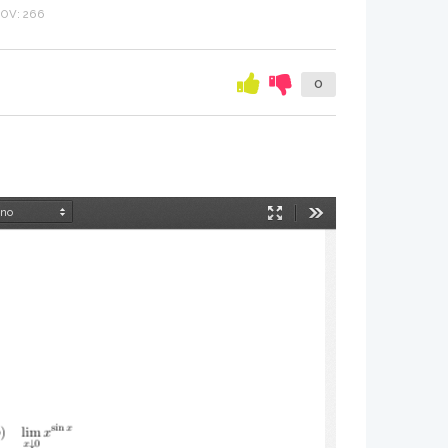
OV: 266
0
Način
Orodja
predstavitve
sin
x
b
)
lim
x
↓
x
0