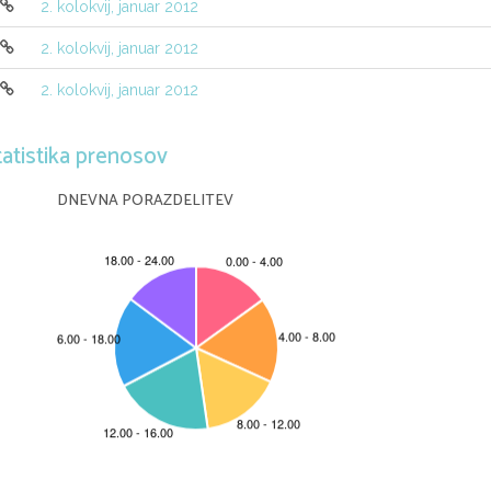
2. kolokvij, januar 2012
x
−
−
(Namig:  Pomagaj si z izrazom
e
(
f
(
a
)
f
(
x
))(
p
(
b
)
p
(
2. kolokvij, januar 2012
2. kolokvij, januar 2012
tatistika prenosov
DNEVNA PORAZDELITEV