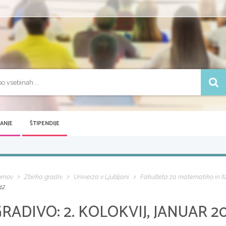
VANJE
ŠTIPENDIJE
omov
Zbirka gradiv
Univerza v Ljubljani
Fakulteta za matematiko in fi
12
GRADIVO:
2. KOLOKVIJ, JANUAR 2