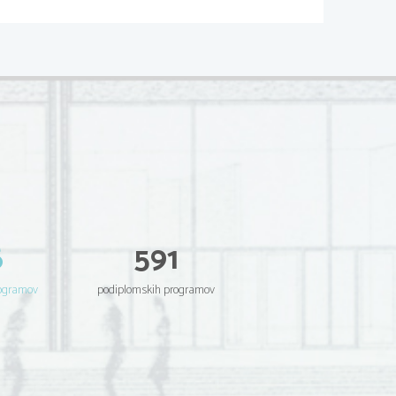
6
591
rogramov
podiplomskih programov