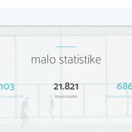
malo statistike
103
21.821
68
et in visokih šol
število datotek
dodiplomskih p