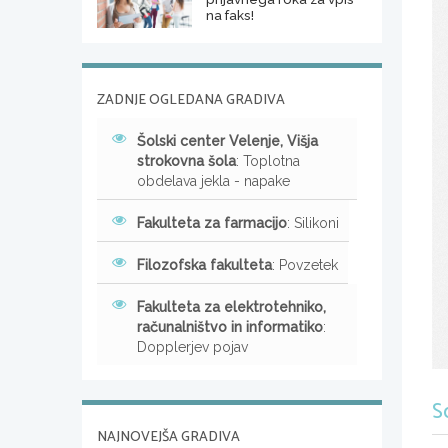
na faks!
ZADNJE OGLEDANA GRADIVA
Šolski center Velenje, Višja
strokovna šola
: Toplotna
obdelava jekla - napake
Fakulteta za farmacijo
: Silikoni
Filozofska fakulteta
: Povzetek
Fakulteta za elektrotehniko,
računalništvo in informatiko
:
Dopplerjev pojav
S
NAJNOVEJŠA GRADIVA