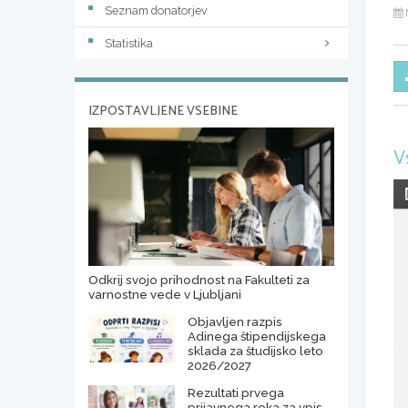
Seznam donatorjev
Statistika
IZPOSTAVLJENE VSEBINE
V
Odkrij svojo prihodnost na Fakulteti za
varnostne vede v Ljubljani
Objavljen razpis
Adinega štipendijskega
sklada za študijsko leto
2026/2027
Rezultati prvega
prijavnega roka za vpis