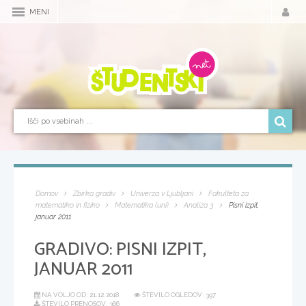
MENI
Domov
Zbirka gradiv
Univerza v Ljubljani
Fakulteta za
matematiko in fiziko
Matematika (uni)
Analiza 3
Pisni izpit,
januar 2011
GRADIVO:
PISNI IZPIT,
JANUAR 2011
NA VOLJO OD:
21.12.2018
ŠTEVILO OGLEDOV: 397
ŠTEVILO PRENOSOV: 366