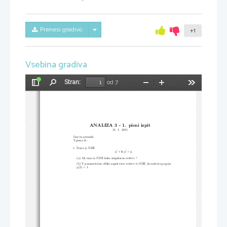
Skrij/prikaži meni
Prenesi gradivo
+1
Vsebina gradiva
Stran:
od 7
Preklopi
Najdi
Pomanjšaj
Povečaj
Orodja
stransko
vrstico
ANALIZA 3 - 1. pisni izpit
31. 1. 2011
Ime in priimek:
Vpisna ˇst.:
1. Dana je NDE
′
′
y
+ ln
y
=
y.
(a) Ali ima ta NDE kako singularno reˇsitev ?
(b) V parametriˇcni obliki zapiˇsi tisto reˇsitev te NDE, ki zadoˇsˇca pogoju
y
(3) = 1.