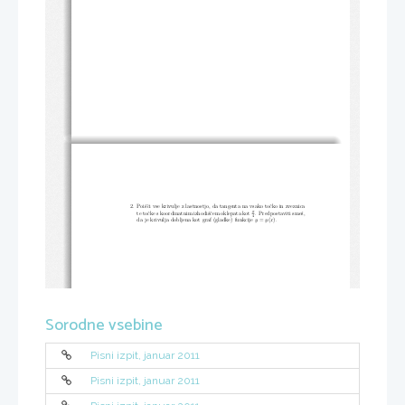
2. Poiˇsˇci vse krivulje z lastnostjo, da tangenta na vsako toˇcko in zveznica
π
te toˇcke s koordinatnim izhodiˇsˇcem oklepata kot
. Predpostaviti smeˇs,
4
da je krivulja dobljena kot graf (gladke) funkcije
y
=
y
(
x
).
Sorodne vsebine
Pisni izpit, januar 2011
Pisni izpit, januar 2011