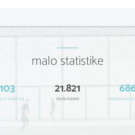
malo statistike
103
21.821
68
et in visokih šol
število datotek
dodiplomskih p