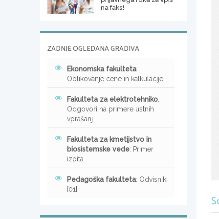
na faks!
ZADNJE OGLEDANA GRADIVA
Ekonomska fakulteta
:
Oblikovanje cene in kalkulacije
Fakulteta za elektrotehniko
:
Odgovori na primere ustnih
vprašanj
Fakulteta za kmetijstvo in
biosistemske vede
: Primer
izpita
Pedagoška fakulteta
: Odvisniki
[01]
S