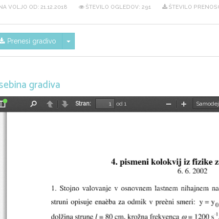
NA VOLJO OD:
21.12.2018
ŠTEVILO OGLEDOV: 291
ŠTEVILO PRENOSO
Skrij/prikaži meni
Prenesi gradivo
sebina gradiva
Stran:
od 1
Preklopi
Najdi
Nazaj
Naprej
Pomanjšaj
Povečaj
stransko
vrstico