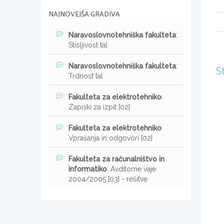
NAJNOVEJŠA GRADIVA
Naravoslovnotehniška fakulteta
:
Stisljivost tal
Naravoslovnotehniška fakulteta
:
S
Trdnost tal
Fakulteta za elektrotehniko
:
Zapiski za izpit [02]
Fakulteta za elektrotehniko
:
Vprašanja in odgovori [02]
Fakulteta za računalništvo in
informatiko
: Avditorne vaje
2004/2005 [03] - rešitve