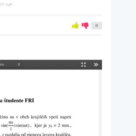
V: 248
0
Način
Orodja
predstavitve