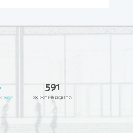
6
591
rogramov
podiplomskih programov