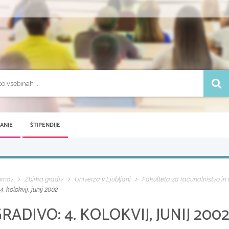
VANJE
ŠTIPENDIJE
omov
Zbirka gradiv
Univerza v Ljubljani
Fakulteta za računalništvo in
4. kolokvij, junij 2002
GRADIVO:
4. KOLOKVIJ, JUNIJ 200