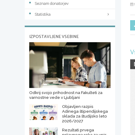
Seznam donatorjev
Statistika
IZPOSTAVLJENE VSEBINE
V
Odkrij svojo prihodnost na Fakulteti za
varnostne vede v Ljubljani
Objavljen razpis
Adinega štipendijskega
sklada za študijsko leto
2026/2027
Rezultati prvega
prijavnega roka za vpis