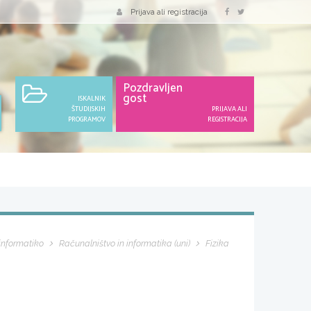
Prijava ali registracija
Pozdravljen
gost
ISKALNIK
ŠTUDIJSKIH
PRIJAVA ALI
PROGRAMOV
REGISTRACIJA
 informatiko
Računalništvo in informatika (uni)
Fizika
2