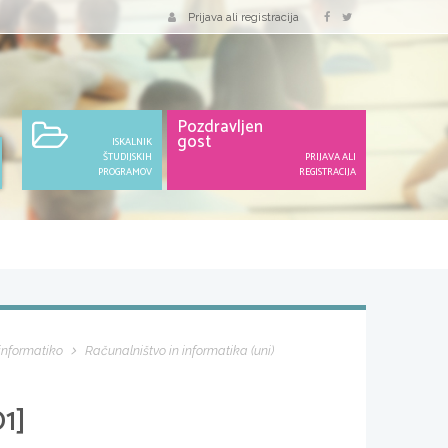
Prijava ali registracija
Pozdravljen
gost
ISKALNIK
ŠTUDIJSKIH
PRIJAVA ALI
PROGRAMOV
REGISTRACIJA
 informatiko
Računalništvo in informatika (uni)
1]