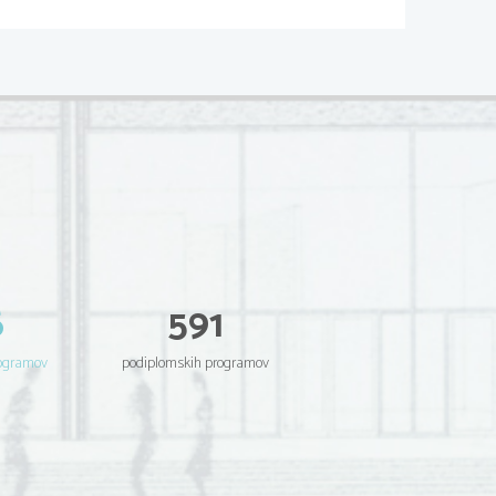
6
591
rogramov
podiplomskih programov