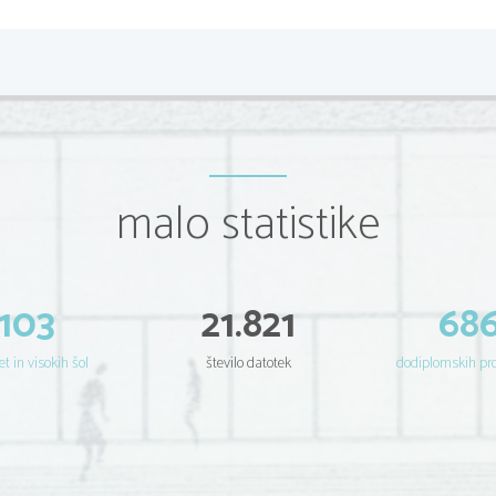
malo statistike
103
21.821
68
et in visokih šol
število datotek
dodiplomskih p