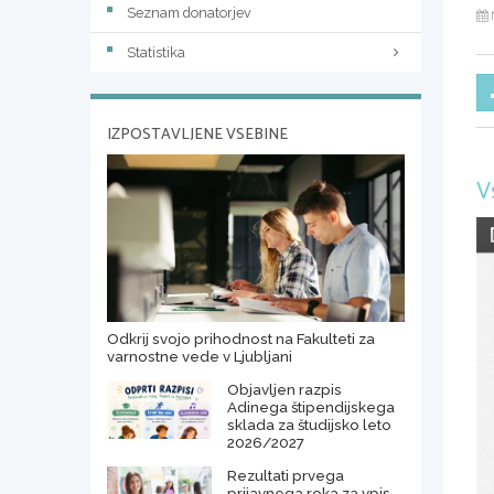
Seznam donatorjev
Statistika
IZPOSTAVLJENE VSEBINE
V
Odkrij svojo prihodnost na Fakulteti za
varnostne vede v Ljubljani
Objavljen razpis
Adinega štipendijskega
sklada za študijsko leto
2026/2027
Rezultati prvega
prijavnega roka za vpis