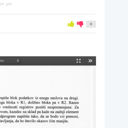
V: 370
0
Način
Orodja
predstavitve