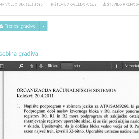
NA VOLJO OD:
21.12.2018
ŠTEVILO OGLEDOV: 243
ŠTEVILO PRENOSO
Skrij/prikaži meni
Prenesi gradivo
sebina gradiva
Stran:
od 1
Preklopi
Najdi
Nazaj
Naprej
Pomanjšaj
Povečaj
stransko
vrstico