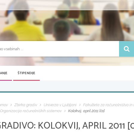
VANJE
ŠTIPENDIJE
omov
Zbirka gradiv
Univerza v Ljubljani
Fakulteta za računalništvo in
Organizacija računalniških sistemov
Kolokvij, april 2011 [01]
GRADIVO:
KOLOKVIJ, APRIL 2011 [0