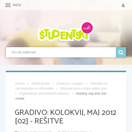
MENI
Domov
Zbirka gradiv
Univerza v Ljubljani
Fakulteta za
računalništvo in informatiko
Računalništvo in informatika (uni)
Organizacija računalniških sistemov
Kolokvij, maj 2012 [02] -
rešitve
GRADIVO:
KOLOKVIJ, MAJ 2012
[02] - REŠITVE