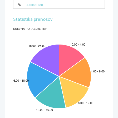
Težava se pojavlja, ker glavni program in PSP spremin
jata isto spremenljivko. Če se PSP izvede kadarkoli me
d 
ukazoma ldr r0 (predpostavimo, da se v tako kratkem č
asu PSP lahko izvede le enkrat), spr1 v glavnem progr
amu 
Zapiski [01]
in je pred tem vrednost spr1 enaka 1, se spr1 zmanjša 
tako v glavnem programu kot v PSP. Takrat tudi dobi
največjo vrednost 0xFFFFFFFF.  
Statistika prenosov
DNEVNA PORAZDELITEV