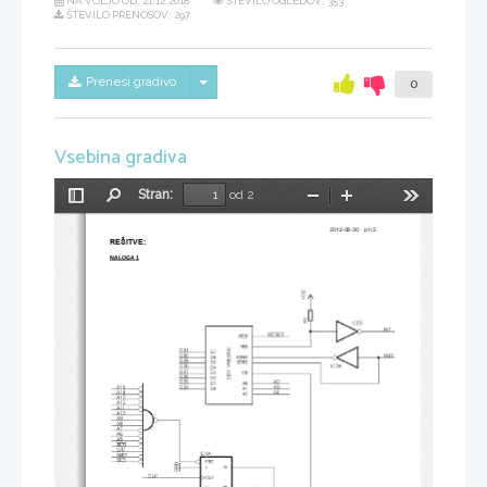
NA VOLJO OD:
21.12.2018
ŠTEVILO OGLEDOV: 353
ŠTEVILO PRENOSOV: 297
Skrij/prikaži meni
Prenesi gradivo
0
Vsebina gradiva
Stran:
od 2
Preklopi
Najdi
Pomanjšaj
Povečaj
Orodja
stransko
vrstico
REŠITVE: 
NALOGA 1