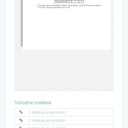
Neopredeljeni
10
5
5
S testom hi kvadrat preizkusite domnevo, da je mnenje o graditvi obvo
znice neodvisno
.
od starosti. Stopnja značilnosti naj bo
.
0
05
Sorodne vsebine
2. kolokvij, januar 2000
2. kolokvij, januar 2000