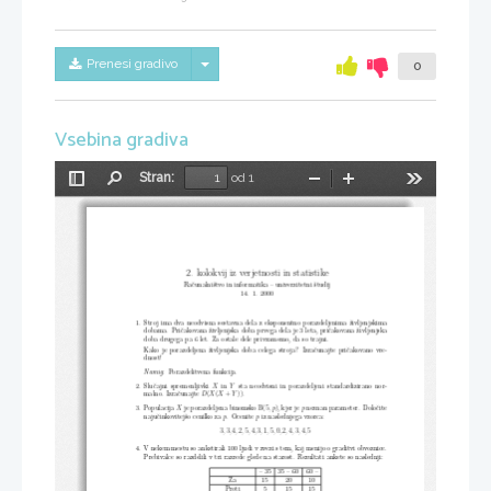
Skrij/prikaži meni
Prenesi gradivo
0
Vsebina gradiva
Stran:
od 1
Preklopi
Najdi
Pomanjšaj
Povečaj
Orodja
stransko
vrstico
2. kolokvij iz verjetnosti in statistike
Računalništvo in informatika – univerzitetni študij
14. 1. 2000
1. Stroj ima dva neodvisna sestavna dela z eksponentno porazdeljenima živl
jenjskima
dobama. Pričakovana življenjska doba prvega dela je 3 leta, pričakova
na življenjska
doba drugega pa 6 let. Za ostale dele privzamemo, da so trajni.
Kako je porazdeljena življenjska doba celega stroja? Izračunajte pričako
vano vre-
dnost!
: Porazdelitvena funkcija.
Namig
2. Slučajni spremenljivki
in
sta neodvisni in porazdeljeni standardizirano nor-
X
Y
malno. Izračunajte
.
(
X
(
X
+
Y
))
D
3. Populacija
je porazdeljena binomsko
, kjer je
neznan parameter. Določite
X
B(5
, p
)
p
najučinkovitejšo cenilko za
. Ocenite
iz naslednjega vzorca:
p
p
3
,
3
,
4
,
2
,
5
,
4
,
3
,
1
,
5
,
0
,
2
,
4
,
3
,
4
,
5
4. V nekem mestu so anketirali 100 ljudi v zvezi s tem, kaj menijo o graditvi
obvoznice.
Prebivalce so razdelili v tri razrede glede na starost. Rezultati ankete so na
slednji:
– 35
35 – 60
60 –
Za
15
20
10
Proti
5
15
15