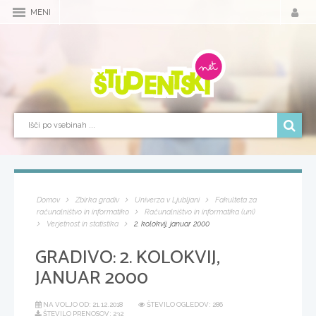
MENI
Domov
Zbirka gradiv
Univerza v Ljubljani
Fakulteta za
računalništvo in informatiko
Računalništvo in informatika (uni)
Verjetnost in statistika
2. kolokvij, januar 2000
GRADIVO:
2. KOLOKVIJ,
JANUAR 2000
NA VOLJO OD:
21.12.2018
ŠTEVILO OGLEDOV: 286
ŠTEVILO PRENOSOV: 232