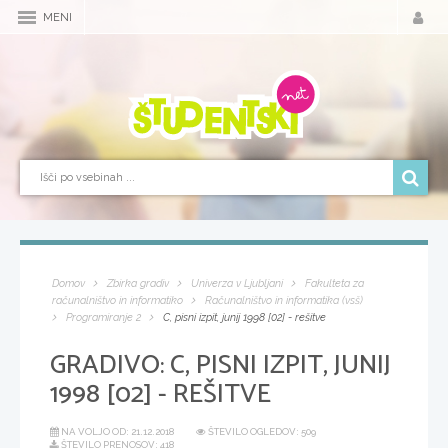
MENI
Domov
Zbirka gradiv
Univerza v Ljubljani
Fakulteta za
računalništvo in informatiko
Računalništvo in informatika (vsš)
Programiranje 2
C, pisni izpit, junij 1998 [02] - rešitve
GRADIVO:
C, PISNI IZPIT, JUNIJ
1998 [02] - REŠITVE
NA VOLJO OD:
21.12.2018
ŠTEVILO OGLEDOV: 509
ŠTEVILO PRENOSOV: 418