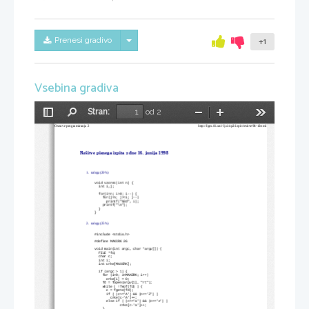
Skrij/prikaži meni
Prenesi gradivo
+1
Vsebina gradiva
Stran:
od 2
Preklopi
Najdi
Pomanjšaj
Povečaj
Orodja
Osnove programiranja 2
http://lgm.fri.uni-lj.si/op2/izpit/resitve98-1.html
stransko
vrstico
Rešitve pisnega izpita z dne 16. junija 1998
1.
naloga (20%)
  void vzorec(int n) {
    int i,j;
    for(i=n; i>0; i--) {
      for(j=n; j>=i; j--)
        printf("%2d", i);
      printf("\n");
    }
  }
2.
naloga (25%)
  #include <stdio.h>
  #define MAXCRK 26
  void main(int argc, char *argv[]) {
    FILE *fd;
    char c;
    int i;
    int crke[MAXCRK];
    if (argc > 1) {
      for (i=0; i<MAXCRK; i++)
        crke[i] = 0;
      fd = fopen(argv[1], "rt");
      while ( !feof(fd) ) {
        c = fgetc(fd); 
        if ( (c>='A') && (c<='Z') )
          crke[c-'A']++;
        else if ( (c>='a') && (c<='z') )
               crke[c-'a']++;
      }