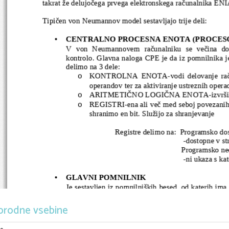
takrat že delujočega prvega elektronskega računalnika EN
Tipičen von Neumannov model sestavljajo trije deli:
•
CENTRALNO PROCESNA ENOTA (PROCES
V   von   Neumannovem   računalniku   se   večina   doga
kontrolo. Glavna naloga CPE je da iz pomnilnika je
delimo na 3 dele:
o
KONTROLNA ENOTA-vodi delovanje računa
operandov ter za aktiviranje ustreznih operac
o
ARITMETIČNO LOGIČNA ENOTA-izvršilna e
o
REGISTRI-ena ali več med seboj povezanih 
shranimo en bit. Služijo za shranjevanje
                         Registre delimo na:  Programsko 
 -dostopne v s
Programsko ne
 -ni ukaza s kat
•
GLAVNI POMNILNIK
Je sestavljen iz pomnilniških besed, od katerih i
skupnem pomnilniku so shranjeni ukazi in operand
samo tisto kar od njega zahteva CPE in V/I naprava.
orodne vsebine
Pomnilniška beseda:
 -ima svoj pomnilniški naslov( se ne spreminja)