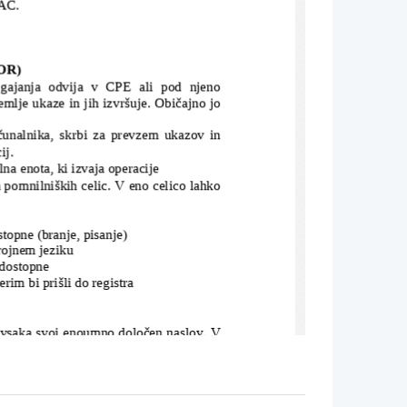
IAC.
OR)
janja   odvija   v   CPE   ali   pod   njeno
mlje ukaze in jih izvršuje. Običajno jo
lnika, skrbi za prevzem ukazov in
ij.
nota, ki izvaja operacije
pomnilniških celic. V eno celico lahko
dostopne (branje, pisanje)
trojnem jeziku
dostopne
erim bi prišli do registra
ma vsaka svoj enoumno določen naslov. V
i. Glavni pomnilnik je pasiven, naredi
 