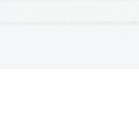
HARVARDSKA ARH.
CPE je povezan posebej z ukaznim pomnilnikom in
Še nekaj malega o gl. pomnilniku:
Pomnilniška   beseda   ima   naslov   (lahko   več,   če   j
nespremenjen. Sestavljena je iz 1-bitne pomnilnišk
meri v bitih, ki pove koliko 1-bitnih pomnilniških c
Danes je pomnilniška beseda običajno dolga 8 bitov a

Prenos iz gl. pomnilnika v CPE
bralni dostop (vs

Prenos iz CPE v gl. pomnilnik
pisalni dostop (vs
                         Branj je veliko več kot pisanj!
LOČITI MORAMO:
Naslov pomnilniške besede: 
je nespremenljiv, dolž
pomnilniški naslov) določa velikost naslovnega pros
Naslovni prostor so vsi možni različni naslovi, ki j
Dolžina pomnilniškega naslova:
 Če je dolžina po
16    
da je velikost naslovnega prostora 2
.Na vsak
besedo. 
Lastnosti von Neumannovega pomnilnika: