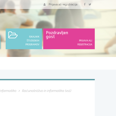
Prijava ali registracija
Pozdravljen
gost
ISKALNIK
ŠTUDIJSKIH
PRIJAVA ALI
PROGRAMOV
REGISTRACIJA
 informatiko
Računalništvo in informatika (vsš)