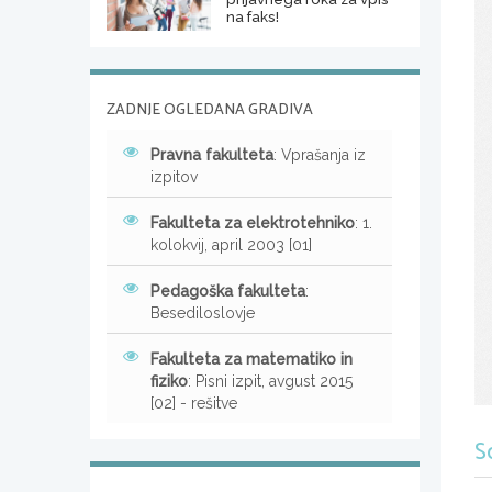
na faks!
ZADNJE OGLEDANA GRADIVA
Pravna fakulteta
: Vprašanja iz
izpitov
Fakulteta za elektrotehniko
: 1.
kolokvij, april 2003 [01]
Pedagoška fakulteta
:
Besediloslovje
Fakulteta za matematiko in
fiziko
: Pisni izpit, avgust 2015
[02] - rešitve
S