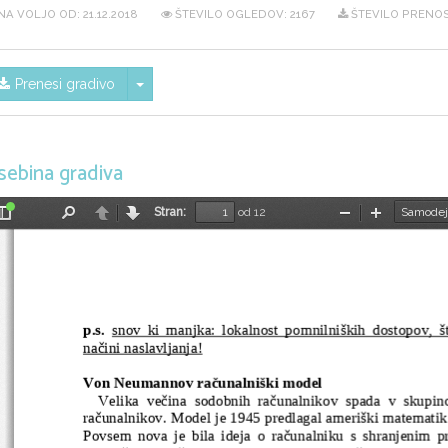
NA VOLJO OD:
21.12.2018
ŠTEVILO OGLEDOV: 2167
ŠTEVILO PRENOS
Skrij/prikaži meni
Prenesi gradivo
sebina gradiva
Stran:
od 12
Preklopi
Najdi
Nazaj
Naprej
Pomanjšaj
Povečaj
stransko
vrstico
p.s.
snov ki manjka: lokalnost pomnilniških dostopov, št
načini naslavljanja!
Von Neumannov računalniški model
   Velika večina sodobnih računalnikov spada v skup
računalnikov. Model je 1945 predlagal ameriški matemat
Povsem nova je bila ideja o računalniku s shranjenim p