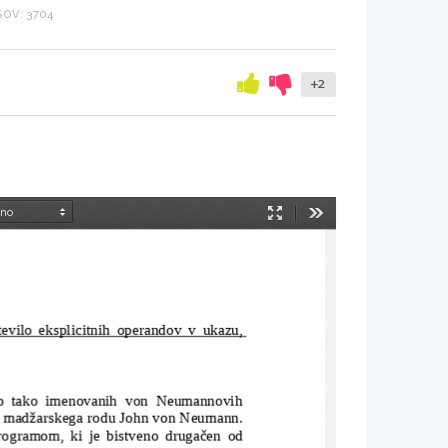
OV: 3704
+2
Način
Orodja
predstavitve
evilo eksplicitnih operandov v ukazu,
ino tako imenovanih von Neumannovih
ik madžarskega rodu John von Neumann.
rogramom, ki je bistveno drugačen od