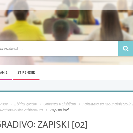
VANJE
ŠTIPENDIJE
omov
Zbirka gradiv
Univerza v Ljubljani
Fakulteta za računalništvo in
Računalniška arhitektura
Zapiski [02]
GRADIVO:
ZAPISKI [02]