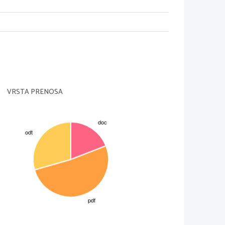
anjena v obliki, ki je zunanjemu svetu
imenujemo vhodno/izhodni sistem in je
ega   sveta.   Vhodno/izhodni   sistem   je
 tiskalnik, miška)
LNIKA
VRSTA PRENOSA
 (branje) ukaza iz pomnilnika. Naslov
nika se nahaja v posebnem programsko
ramski   števec   ali   PC.   Ta   prebere
aslednji ukaz.