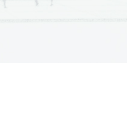
 z operandnim pomnilnikom.
e   sestavljen   operand),   ki   je   enovit,
e celice. Dolžina pomnilniške besede se
elic sestavlja pomnilniško besedo.
li 1 bajt.
ebina ostane nespremenjena)
ebina pomn. besede se običajo spremeni)
ina naslov (število bitov, ki sestavljajo
tora. 
ih generira CPE.
mnilniškega naslova 16-bitna, to pomeni
 naslov lahko damo eno pomnilniško