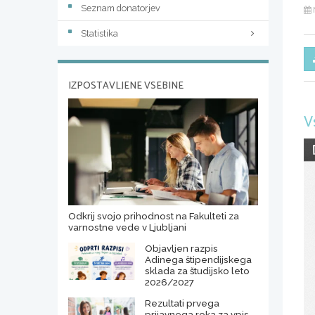
Seznam donatorjev
Statistika
IZPOSTAVLJENE VSEBINE
V
Odkrij svojo prihodnost na Fakulteti za
varnostne vede v Ljubljani
Objavljen razpis
Adinega štipendijskega
sklada za študijsko leto
2026/2027
Rezultati prvega
prijavnega roka za vpis