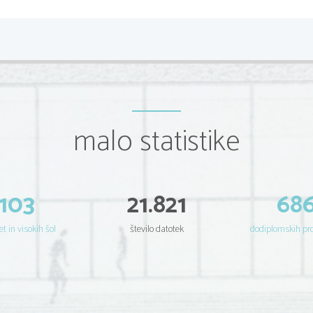

(execute cycle-izvršilni cikel) Vsak strojni uka
            -informacija o operaciji, ki naj se izvede
-informacija o operandih, s katerimi naj se i
Vsebina PC se poveča, tako da vsebuje pomnilniški
Ta dva koraka se ciklično ponavljata, dokler se ne p
1.
IZJEMA
: če pride v izvajanje ukaz, 
(jump).
malo statistike
2.
IZJEMA
:   signal,   s   katerim   neka   nap
PREKINITEV.
GLAVNI POMNILNIK V VON NEUMANNO
Tu so shranjeni operandi in ukazi. Že prej smo
sestavljajo ga več različnih vrst pomnilnikov, k
103
21.821
68
pomnilnik.
Povezava med glavnim pomnilnikom in CPE mora bi
tako hitro, kakor jih izvršuje, zato da ne čaka. 
et in visokih šol
število datotek
dodiplomskih p
To   pot   med   glavnim   pomnilnikom   in   CPE   omej
Neumannovo ozko grlo.
PRINCETONSKA ARH.
CPE   je povezan z glavnim pomnilnikom, kjer se
homogen.