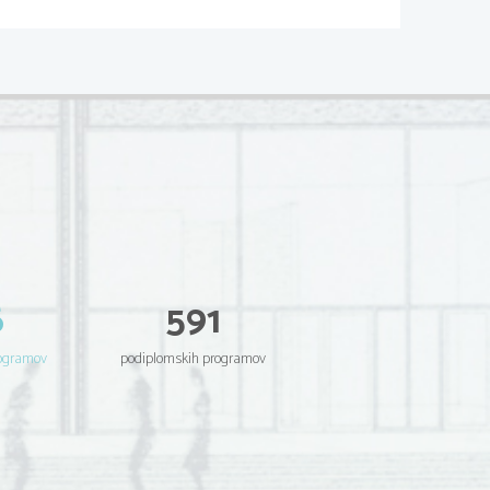
z mora vsebovati dve vrsti informacij:
zvede operacija

 naslov naslednjega ukaza.PC
PC+1.
ojavita izjemi.
ki spremeni vsebino PC-SKOČNI UKAZ
rava   zahteva,   da   je   CPE   obravnavan-
VEM RAČUNALNIKU
 povedali, da je ta naprava pasivna,
i so gledano iz CPE kot en sam glavni
6
591
ti hitra, da lahko CPE sprejema ukaze
Temu prenosu pravimo PROMET.
rogramov
podiplomskih programov
uje   hitrost,   zato   temu   rečemo   von
 nahajajo in ukazi in operandi, in je