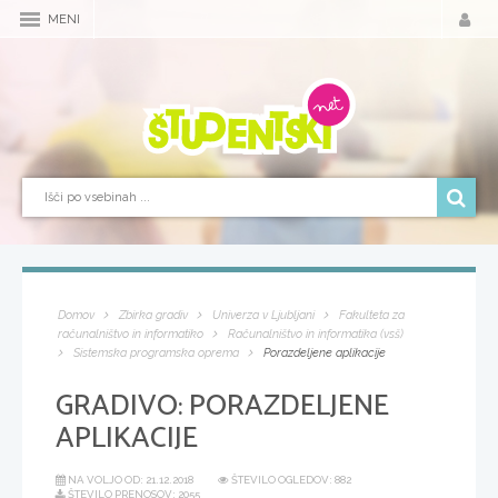
MENI
Domov
Zbirka gradiv
Univerza v Ljubljani
Fakulteta za
računalništvo in informatiko
Računalništvo in informatika (vsš)
Sistemska programska oprema
Porazdeljene aplikacije
GRADIVO:
PORAZDELJENE
APLIKACIJE
NA VOLJO OD:
21.12.2018
ŠTEVILO OGLEDOV: 882
ŠTEVILO PRENOSOV: 2055