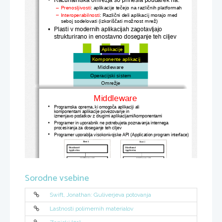
–
Prenosljivosti
: 
aplikacije tečejo na različnih platformah
–
Interoperabil
nosti
: 
Različni deli aplikacij morajo med 
seboj sodelovati (izkoriščati možnost mrež)
•
Plasti v 
modernih aplikacijah zagotavljajo 
strukturirano in enostavno doseganje teh ciljev
Aplikacije
Komponente aplikacij
Middleware
Operacijski sistem
Omrežje
Middleware
•
Programska oprema, ki omogoča aplikaciji
 ali 
komponentam aplikacije
povezovanje in 
izmenjavo podatkov
 z drugimi 
aplikacijami/komponentami
•
Programer in uporabnik ne potrebujeta poznavanja internega 
procesiranja
 za doseganje teh ciljev
•
Programer uporablja visokonivojske API
 (Application program interface)
Sorodne vsebine
“
Lepilo
”
, ki povezuje aplikacije odjemalec/strežnik
“
Lepilo
”
Swift, Jonathan: Guliverjeva potovanja
3
M
iddleware
Lastnosti polimernih materialov