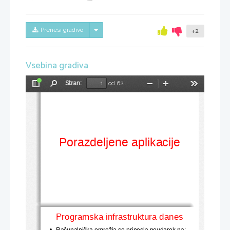
Skrij/prikaži meni
Prenesi gradivo
+2
Vsebina gradiva
Stran:
od 62
Preklopi
Najdi
Pomanjšaj
Povečaj
Orodja
stransko
vrstico
Porazdeljene aplikacije
Programska infrastruktura danes
•
Računalniška omrežja so prinesla poudarek na
: