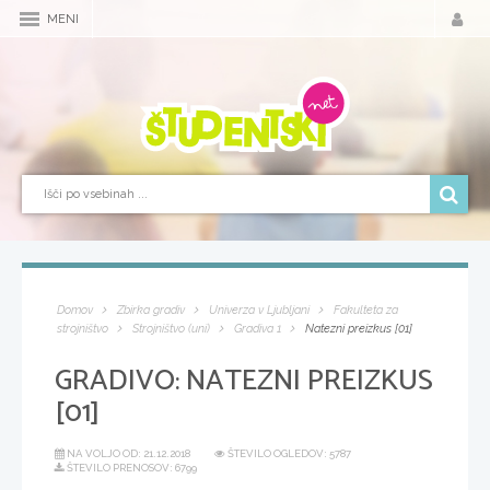
MENI
Domov
Zbirka gradiv
Univerza v Ljubljani
Fakulteta za
strojništvo
Strojništvo (uni)
Gradiva 1
Natezni preizkus [01]
GRADIVO:
NATEZNI PREIZKUS
[01]
NA VOLJO OD:
21.12.2018
ŠTEVILO OGLEDOV: 5787
ŠTEVILO PRENOSOV: 6799