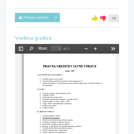
Skrij/prikaži meni
Prenesi gradivo
+3
Vsebina gradiva
Stran:
od 2
Preklopi
Najdi
Pomanjšaj
Povečaj
Orodja
stransko
vrstico
PRAVNA UREDITEV JAVNE UPRAVE
januar 2007
I. JAVNI SEKTOR, JAVNA UPRAVA
1.
Opredeli pojem javni sektor!
2.
Navedi skupne značilnosti pravnih oseb javnega prava!
1.
Naštej teritorialne / specializirane pravne osebe javnega prava in navedi naloge, ki
jih opravljajo!
II. VLADA
1.
Funkcije vlade in njena dejanska moč?
2.
Zaupnica vladi?
3.
Konstruktivna nezaupnica?
4.
Postopek sprejemanja predpisov / uredbe vlade?
5.
Vladne službe / »center vlade« v RS?
6.
Vloga vlade v zakonodajnem postopku?
7.
Oblikovanje vlade?
8.
Predpisi vlade?
III. DRŽAVNA UPRAVA
1.
Funkcije državne uprave
2.
Inšpekcijsko nadzorstvo
3.
Klasična načela delovanja državne uprave
4.
Zakonitost predpisov državne uprave
5.
Značilnosti predpisov državne uprave
6.
Razlogi za naraščanje števila podzakonskih predpisov
7.
Novejša načela delovanja državne uprave
8.
Načelo usmerjenosti k uporabniku
9.
Načelo odprtosti in preglednosti