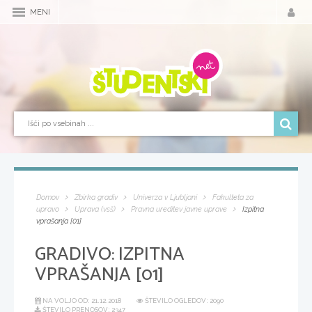
MENI
Domov
Zbirka gradiv
Univerza v Ljubljani
Fakulteta za
upravo
Uprava (vsš)
Pravna ureditev javne uprave
Izpitna
vprašanja [01]
GRADIVO:
IZPITNA
VPRAŠANJA [01]
NA VOLJO OD:
21.12.2018
ŠTEVILO OGLEDOV: 2090
ŠTEVILO PRENOSOV: 2347