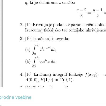
q
, ki je de nirana z enacbo
−
−
x
2
y
1
=
3
2
2. [15] Krivulja je podana v parametricni oblik
Izracunaj  eksijsko ter torzijsko ukrivljenos
3. [10] Izracunaj integrala:
∫
∞
−
2
4
t
(a)
t
e
dt,
∫
0

2
5
(b)
cos
xdx.
0
4. [10] Izracunaj integral funkcije
f
(
x,y
) =
A
(0
,
0),
B
(1
,
0) in
C
(0
,
1).
5. [10] Poisci resitev enacbe
′
−
xy
3
y
=
orodne vsebine
pri zacetnem pogoju
y
(1) = 1.