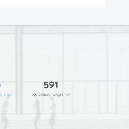
6
591
rogramov
podiplomskih programov