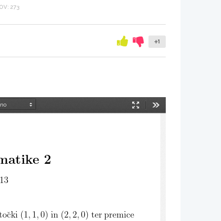
V: 273
+1
Način
Orodja
predstavitve
ematike 2
013
tocki (1
,
1
,
0) in (2
,
2
,
0) ter premice