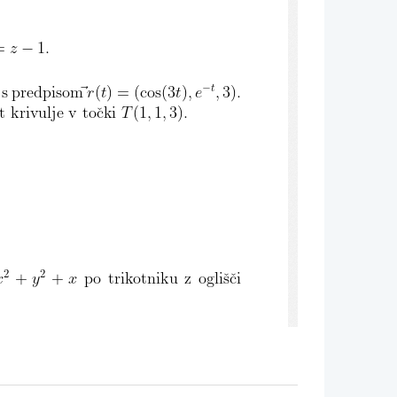
−
=
z
1
.
−
t
i s predpisom
⃗r
(
t
) = (cos(3
t
)
,e
,
3).
t krivulje v tocki
T
(1
,
1
,
3).
2
2
x
+
y
+
x
po trikotniku z oglisci
 3