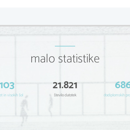
malo statistike
103
21.821
68
et in visokih šol
število datotek
dodiplomskih p