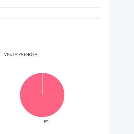
cbe
−
9
.
 verjetnostjo. Na treningu vrze na
priblizno izracunaj verjetnost, da
kocke dobi pri sodem stevilo pik 1
VRSTA PRENOSA
o. Na zacetku ima 10 evrov, nato pa
 po dveh igrah oznacimo z
X
.
ne spremenljivke
X
.