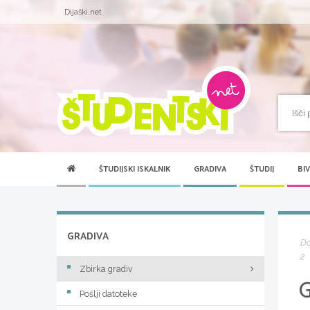
Dijaški.net
ŠTUDIJSKI ISKALNIK
GRADIVA
ŠTUDIJ
BI
GRADIVA
D
2
Zbirka gradiv
Pošlji datoteke