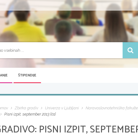
VANJE
ŠTIPENDIJE
omov
Zbirka gradiv
Univerza v Ljubljani
Naravoslovnotehniška fakulte
Pisni izpit, september 2013 [01]
GRADIVO:
PISNI IZPIT, SEPTEMBER