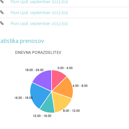
Pisni izpit, september 2013 [01]
6. [10] Poisci splosno resitev diferencialne ena
′′
Pisni izpit, september 2013 [01]
−
y
9
y
= 9
x
Pisni izpit, september 2013 [01]
7. [10] Kosarkar zadene trojko s 60-odstotno
kos 200 trojk. Z Laplaceovo aproksimacijo 
tatistika prenosov
bo zadel med 110 in 120 trojk.
8. [15] Igralec igra naslednjo igro. Pri metu 
DNEVNA PORAZDELITEV
evro, pri lihem stevilu pik pa placa 1 evr
odigra dve igri. Stanje na njegovem racunu
(a) Izracunaj porazdelitveno shemo slucaj
(b) Izracunaj povprecno vrednost
X
.