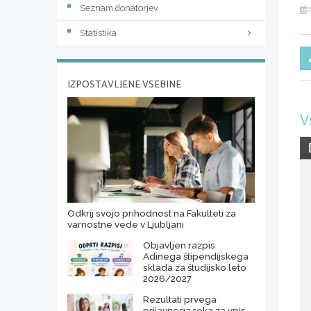
Seznam donatorjev
Statistika
IZPOSTAVLJENE VSEBINE
V
Odkrij svojo prihodnost na Fakulteti za
varnostne vede v Ljubljani
Objavljen razpis
Adinega štipendijskega
sklada za študijsko leto
2026/2027
Rezultati prvega
prijavnega roka za vpis