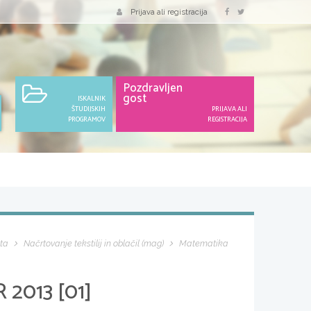
Prijava ali registracija
Pozdravljen
gost
ISKALNIK
ŠTUDIJSKIH
PRIJAVA ALI
PROGRAMOV
REGISTRACIJA
ta
Načrtovanje tekstilij in oblačil (mag)
Matematika
 2013 [01]