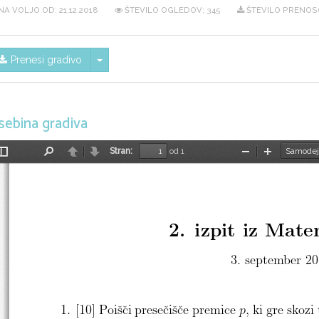
NA VOLJO OD:
21.12.2018
ŠTEVILO OGLEDOV: 345
ŠTEVILO PRENOSO
Skrij/prikaži meni
Prenesi gradivo
sebina gradiva
Stran:
od 1
Preklopi
Najdi
Nazaj
Naprej
Pomanjšaj
Povečaj
stransko
vrstico
2.  izpit iz Mat
3. september 2
1. [10] Poisci presecisce premice
p
, ki gre skozi 