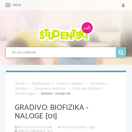
MENI
Domov
Zbirka gradiv
Univerza v Ljubljani
Zdravstvena
fakulteta
Zdravstvena nega (vsš)
Biokemija, biofizika in
farmakologija
Biofizika - naloge [01]
GRADIVO:
BIOFIZIKA -
NALOGE [01]
NA VOLJO OD:
21.12.2018
ŠTEVILO OGLEDOV: 1936
ŠTEVILO PRENOSOV: 1073