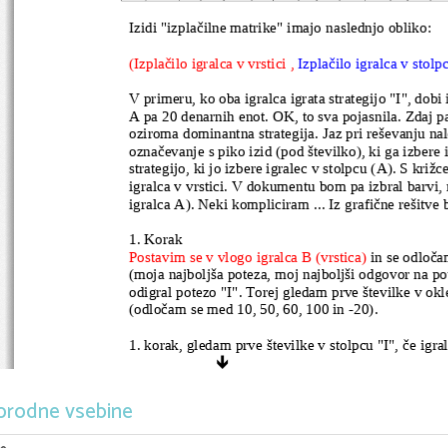
Izidi "izplačilne matrike" imajo naslednjo obliko:
(Izplačilo igralca v vrstici ,
Izplačilo igralca v stolp
V primeru, ko oba igralca igrata strategijo "I", dobi
A pa 20 denarnih enot. OK, to sva pojasnila. Zdaj p
oziroma dominantna strategija. Jaz pri reševanju na
označevanje s piko izid (pod številko), ki ga izbere i
strategijo, ki jo izbere igralec v stolpcu (A). S križ
igralca v vrstici. V dokumentu bom pa izbral barvi, 
igralca A). Neki kompliciram ... Iz grafične rešitve 
1. Korak
Postavim se v vlogo igralca B (vrstica)
 in se odloča
(moja najboljša poteza, moj najboljši odgovor na pot
odigral potezo "I". Torej gledam prve številke v okl
(odločam se med 10, 50, 60, 100 in -20). 
1. korak, gledam prve številke v stolpcu "I", če igra

A
I
II
III
orodne vsebine
I
(10, 20)
(15, 15)
(35, 
35
)
B
II
(50, -80)
(-60,
-10)
(-60, -10)