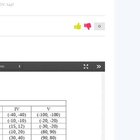
V: 1447
0
Način
Orodja
predstavitve
IV
V
(-40, -40)
(-100, -100)
(-10, -10)
(-20, -20)
(15, 12)
(-30, -20)
(10, 20)
(80, 90)
(30, 40)
(90, 80)