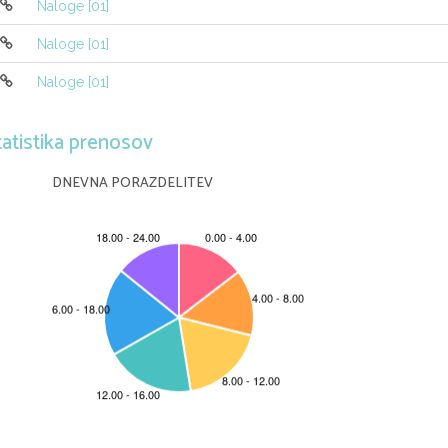
III
(60, 30)
(30, 
100
)
(30,100)
Naloge [01]
IV
(
100
, -10)
(80, 10)
(20, 10)
V
(-20, -50)
(
90
, 
80
)
(
40
, 30)
Naloge [01]
Torej za me je najbolj ugodno "100" ali poteza "IV"
Naloge [01]
potezo "I", bo igralec B odigral potezo "IV".
2.korak, gledam prve številke v stolpcu "II"
tatistika prenosov

A
DNEVNA PORAZDELITEV
I
II
III
I
(10, 20)
(15, 15)
(35, 
35
)
B
II
(50, -80)
(-60,
-10)
(-60, -10)
III
(60, 30)
(30, 
100
)
(30,100)
IV
(
100
, -10)
(80, 10)
(20, 10)
V
(-20, -50)
(
90
, 
80
)
(
40
, 30)
V tem primeru je za me najboljša "90" ali poteza "V"