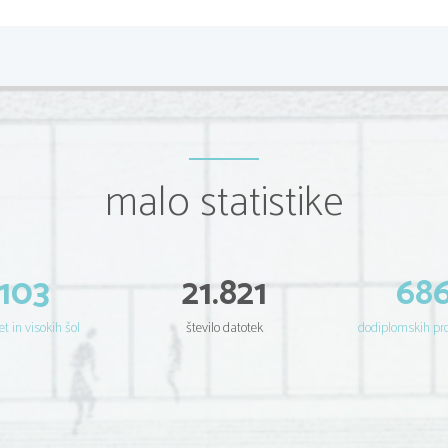
Nato se postavim v vlogo igralca A (stolpec) 
in gle
v oklepajih pri posamezni kombinaciji). 
A
I
II
III

I
(10, 20)
(15, 15)
(35, 
35
)
B
II
(50, -80)
(-60,
-10)
(-60, -10)
malo statistike
III
(60, 30)
(30, 
100
)
(30,
100
)
IV
(
100
, -10)
(80, 10)
(20, 10)
V
(-20, -50)
(
90
, 
80
)
(
40
, 30)
Če igralec B igra strategijo "I", bo igralec A imel na 
Moj (odgovor igralca A na potozo, ki jo je odigral B) 
103
21.821
68
"III"
Sedaj se pomaknem vrstico nižje ( oznaka vrstice "
Zakaj se je A v drugem koraku odločil, da bo odigra
et in visokih šol
število datotek
dodiplomskih p
Saj -10 bi mu ravnotako prinesla poteza II ali III. Z
bi spremenil svojo strategijo, če jaz (igralec A ) igr
sprememba strategije pomenila slabši izid; -20 ozir
Za tretjo in peto potezo ni pomembno kaj igram (v 
Torej obstajata dve Nash ravnotežji, to je takrat, ko 