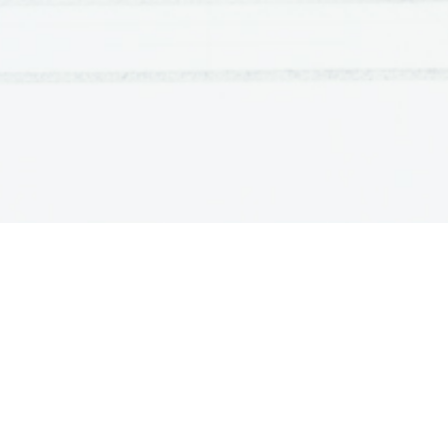
takrat, ko oba igralca odigrata potezo "V".
Osebno sicer menim, da so na izpitu bile druge števil

en mal zatipkal 
 Ampak OK, šla sva skozi postope
Dominantna strategija bi bil tak izid igre v katerem
stragetije (poteze) ne glede na potezo, ko jo izvede 
potezo "I" (vse moje številke bi bile v istem stolpcu