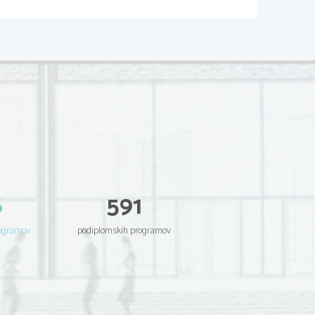
dal bom VRSTICE, druge številke 
IV
V
(-40, -40)
(-100, -100)
(-10, 
-10
)
(-20, -20)
(15, 12)
(-30, -20)
(10, 20)
(80, 
90
)
(
30
, 40)
(
90
, 
80
)
izbiro: 20, 15, 35, -40 in -100. 
najboljši izid je 35 ali poteza 
6
591
II") in ponovim proceduro.
l potezo "IV", ki mu prinese -10? 
rogramov
podiplomskih programov
ato ker igralec B nima interesa, da 
am potezo IV (za igralca B bi 
oma -60).
obeh primerih sva oba na istem)
A odigra "II" in B odigra "V" ter 