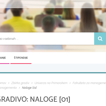
VANJE
ŠTIPENDIJE
omov
Zbirka gradiv
Univerza na Primorskem
Fakulteta za manageme
anagementa
Naloge [01]
GRADIVO:
NALOGE [01]