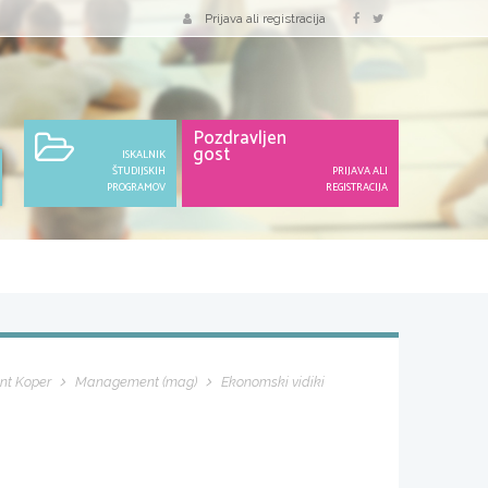
Prijava ali registracija
Pozdravljen
gost
ISKALNIK
ŠTUDIJSKIH
PRIJAVA ALI
PROGRAMOV
REGISTRACIJA
nt Koper
Management (mag)
Ekonomski vidiki