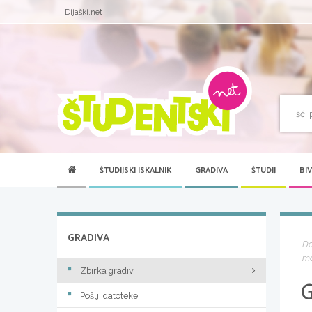
Dijaški.net
ŠTUDIJSKI ISKALNIK
GRADIVA
ŠTUDIJ
BI
GRADIVA
D
m
Zbirka gradiv
Pošlji datoteke