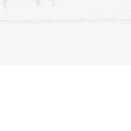
ke, autor se je pri pretipkavanju 
k reševanja naloge.
 igralec ne spremeni svoje 
soigralec. Npr. Če bi vedno igral 
 oziroma vrstici).