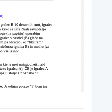
cu)
 igralec B 10 denarnih enot, igralec
a kako se išče Nash ravnotežje 
loge (na papirju) uporabim 
gralec v vrstici (B) glede na 
cem pa obratno, ko "fiksiram" 
rdečo(za igralca B) in modro (za 
bo vse jasno:
m kje je moj najugodnejši izid 
ezo igralca A), ČE je igralec A 
epaju stolpca z oznako "I" 
lec A odigra potezo "I" bom jaz:
IV
V
(-40, -40)
(-100, -100)
(-10, 
-10
)
(-20, -20)