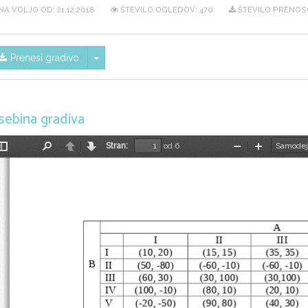
NA VOLJO OD:
21.12.2018
ŠTEVILO OGLEDOV: 470
ŠTEVILO PRENOSO
Skrij/prikaži meni
Prenesi gradivo
sebina gradiva
Stran:
od 6
Preklopi
Najdi
Nazaj
Naprej
Pomanjšaj
Povečaj
stransko
vrstico
A
I
II
III
I
(10, 20)
(15, 15)
(35, 35)
B
II
(50, -80)
(-60, -10)
(-60, -10)
III
(60, 30)
(30, 100)
(30,100)
IV
(100, -10)
(80, 10)
(20, 10)
V
(-20, -50)
(90, 80)
(40, 30)