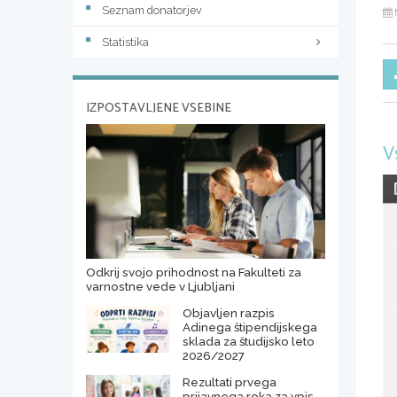
Seznam donatorjev
Statistika
IZPOSTAVLJENE VSEBINE
V
Odkrij svojo prihodnost na Fakulteti za
varnostne vede v Ljubljani
Objavljen razpis
Adinega štipendijskega
sklada za študijsko leto
2026/2027
Rezultati prvega
prijavnega roka za vpis