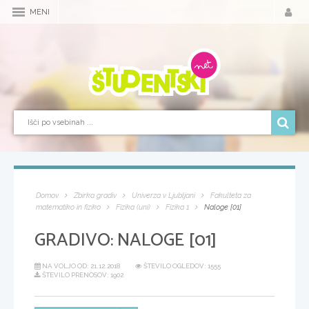
MENI
Domov
Zbirka gradiv
Univerza v Ljubljani
Fakulteta za
matematiko in fiziko
Fizika (uni)
Fizika 1
Naloge [01]
GRADIVO:
NALOGE [01]
NA VOLJO OD:
21.12.2018
ŠTEVILO OGLEDOV: 1555
ŠTEVILO PRENOSOV: 1902