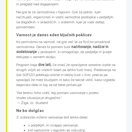
in pregled nad dogajanjem.
Ne gre le za varnostnika v trgovini. Gre za poklic, kjer
načrtuješ, organiziraš in vodiš varnostne postopke v podjetjih,
na dogodkih, v skladiščih, v sistemih, kjer je vsak detajl
pomemben.
Varnost je danes eden ključnih poklicev
Ko pomislimo na varnost, ne gre več le za fizično prisotnost
varnostnika. Danes to pomeni tudi
načrtovanje, nadzor in
sodelovanje
v postopkih, ki omogočajo, da podjetja in ljudje
delujejo v varnem okolju.
Program traja
dve leti,
če imaš že opravljene sorodne izpite na
drugih višjih ali visokih šolah pa lahko tudi manj. Predavanja na
šoli SOFIZO potekajo online in delno tudi v živo, prakso pa
opravljaš že med študijem in tako že takrat vidiš, kako izgleda
dejansko delo in kaj se od tebe pričakuje.
“Na terenu hitro vidiš, kaj pomeni varovanje v praksi.
Vsaka situacija je drugačna.”
— Žiga, 21, študent
Ne bo dolgčas
Z izobrazbo inženir varovanja boš lahko delal:
v podjetjih, ki izvajajo varovanje,
kot nadzornik v logistiki ali industriji,