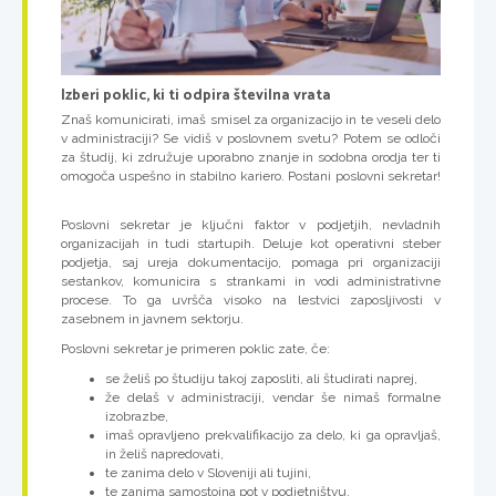
Izberi poklic, ki ti odpira številna vrata
Znaš komunicirati, imaš smisel za organizacijo in te veseli delo
v administraciji? Se vidiš v poslovnem svetu? Potem se odloči
za študij, ki združuje uporabno znanje in sodobna orodja ter ti
omogoča uspešno in stabilno kariero. Postani poslovni sekretar!
Poslovni sekretar je ključni faktor v podjetjih, nevladnih
organizacijah in tudi startupih. Deluje kot operativni steber
podjetja, saj ureja dokumentacijo, pomaga pri organizaciji
sestankov, komunicira s strankami in vodi administrativne
procese. To ga uvršča visoko na lestvici zaposljivosti v
zasebnem in javnem sektorju.
Poslovni sekretar je primeren poklic zate, če:
se želiš po študiju takoj zaposliti, ali študirati naprej,
že delaš v administraciji, vendar še nimaš formalne
izobrazbe,
imaš opravljeno prekvalifikacijo za delo, ki ga opravljaš,
in želiš napredovati,
te zanima delo v Sloveniji ali tujini,
te zanima samostojna pot v podjetništvu.