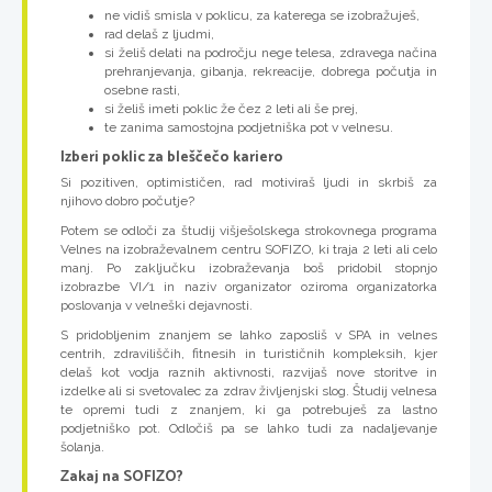
ne vidiš smisla v poklicu, za katerega se izobražuješ,
rad delaš z ljudmi,
si želiš delati na področju nege telesa, zdravega načina
prehranjevanja, gibanja, rekreacije, dobrega počutja in
osebne rasti,
si želiš imeti poklic že čez 2 leti ali še prej,
te zanima samostojna podjetniška pot v velnesu.
Izberi poklic za bleščečo kariero
Si pozitiven, optimističen, rad motiviraš ljudi in skrbiš za
njihovo dobro počutje?
Potem se odloči za študij višješolskega strokovnega programa
Velnes na izobraževalnem centru SOFIZO, ki traja 2 leti ali celo
manj. Po zaključku izobraževanja boš pridobil stopnjo
izobrazbe VI/1 in naziv organizator oziroma organizatorka
poslovanja v velneški dejavnosti.
S pridobljenim znanjem se lahko zaposliš v SPA in velnes
centrih, zdraviliščih, fitnesih in turističnih kompleksih, kjer
delaš kot vodja raznih aktivnosti, razvijaš nove storitve in
izdelke ali si svetovalec za zdrav življenjski slog. Študij velnesa
te opremi tudi z znanjem, ki ga potrebuješ za lastno
podjetniško pot. Odločiš pa se lahko tudi za nadaljevanje
šolanja.
Zakaj na SOFIZO?