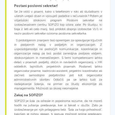
Postani poslovni sekretar!
Se že vidiš v pisarni, kako s telefonom v roki ali slušalkami v
ušesih urejaš stvari in vpisuješ podatke v računalnik? Potem je
višješolski strokovni program Poslovni sekretar na
izobraževalnem centru SOFIZO top izbira zate. Po študiju, ki
traja 2 leti ali celo manj, boš pridobil stopnjo izobrazbe VI/1 in
naziv poslovni sekretar oziroma poslovna sekretarka.
S pridobljenim znanjem boš opremljen za opravljanje ključnih
in podpornih nalog v podjetjih in organizacijah. Z
usposobljenostjo na področjih komunikacije, koordinacije in
organizacije nalog pa boš postal zanesljiva podpora vodjem,
strokovnjakom in menedžerjem. S temi kompetencami lahko
delaš v pisarnah podjetij, občin in nevladnih organizacij, v HR
oddelkih, tajništvih, projektnih pisarnah. Postaneš lahko
organizator pisarne, kadrovski asistent, projektni koordinator, ali
začneš samostojno podjetniško pot kot organizator
administrativnih storitev. Odločiš pa se lahko tudi za
nadaljevanje šolanja, na primer za študij ekonomije ali
managementa. Možnosti so skoraj neomejene.
Zakaj na SOFIZO?
SOFIZO je šola za odrasle in popolnoma razume, da ne moreš
hoditi na jutranja predavanja, ker si takrat v službi. Zato je
izobraževanje pri njih prilagojeno tebi. ‘Šola za tvojo prihodnost',
kakršen je njihov slogan, ti ponuja možnost online predavanj,