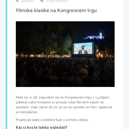
Splošno
0 komentarjev
Filmske klasike na Kongresnem trgu
Med 25. in 28. avgustom bo na Kongresnem trgu v Ljubljani
potekal Letni Kinodvor, ki prinaša izbor filmskih klasik na
prostem. Vsak večer ob 20.30 bo na sporedu en film, ogled pa
je brezplačen.
Projekcije bodo izvedene tudi v primeru dežja.
Kaj si boste lahko ogledali?