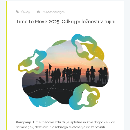
Študij
0 komentarjev
Time to Move 2025: Odkrij priložnosti v tujini
Kampanja Time to Move združuje spletne in žive dogodke – od
seminarjev, delavnic in osebnega svetovanja do zabavnih