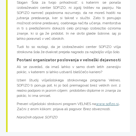
Slogan ‘Šola za tvojo prihodnost', s katerim se ponaša
izobraževalni center SOFIZO, ni zgolj trditev na papirju. Na
SOFIZO namreč popolnoma razumejo, da ne moreš hoditi na
jutranja predavanja, ker si takrat v službi. Zato ti ponujajo
možnost online predavanj, osebnega načrta učenja, mentorstva
in ti s predloženimi dokazili celo priznajo izobrazbo oziroma
znanje, ki si ga že pridobil. In ne skrbi glede šolnine, saj jo
lahko poravnaš v več obrokih.
Tudi to so razlogi, da je izobraževalni center SOFIZO višja
strokovna šola že dvakrat prejela nagrado za najboljšo višjo šolo.
Postani organizator poslovanja v velneški dejavnosti
Ali se zavedaš, da imaš lahko v samo dveh letih zanesljiv
poklic, v katerem si lahko ustvariš bleščečo kariero?
Izberi študij višješolskega strokovnega programa Velnes.
SOFIZO ti ponuja pot, ki jo boš premagoval brez velikih ovir, z
realno podporo in jasnim ciljem: pridobitev diplome in znanja za
poklic, ki ima smisel.
Preveri višješolski strokovni program VELNES na
www.sofizo.si
.
Začni z enim klikom: prijava ali pogovor. Brez obveznosti.
Naročnik objave: SOFIZO