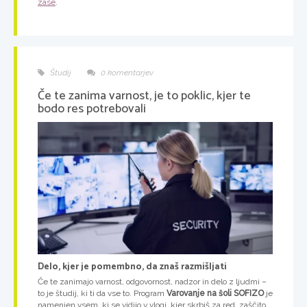
zase
.
Študij
0 komentarjev
Če te zanima varnost, je to poklic, kjer te
bodo res potrebovali
Delo, kjer je pomembno, da znaš razmišljati
Če te zanimajo varnost, odgovornost, nadzor in delo z ljudmi –
to je študij, ki ti da vse to. Program
Varovanje
na šoli SOFIZO
je
namenjen vsem, ki se vidijo v vlogi, kjer skrbiš za red, zaščito