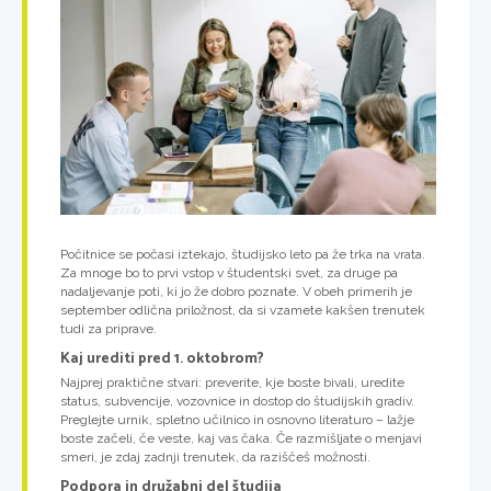
Počitnice se počasi iztekajo, študijsko leto pa že trka na vrata.
Za mnoge bo to prvi vstop v študentski svet, za druge pa
nadaljevanje poti, ki jo že dobro poznate. V obeh primerih je
september odlična priložnost, da si vzamete kakšen trenutek
tudi za priprave.
Kaj urediti pred 1. oktobrom?
Najprej praktične stvari: preverite, kje boste bivali, uredite
status, subvencije, vozovnice in dostop do študijskih gradiv.
Preglejte urnik, spletno učilnico in osnovno literaturo – lažje
boste začeli, če veste, kaj vas čaka. Če razmišljate o menjavi
smeri, je zdaj zadnji trenutek, da raziščeš možnosti.
Podpora in družabni del študija