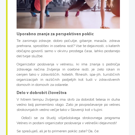
Uporabno znanje za perspektiven poklic
Te zanimajo zdravje, dobro počutje, gibanje, masaža, zdrava
prehrana, sprostitev in osebna rast? Vse te dejavnosti, o katerih
običajno govoriš samo v okviru prostega časa, lahko postanejo
del tvoje službe.
Organizator poslovanja v velnesu, ki ima znanja s področja
zdravega načina življenja in osebne rasti, je zelo iskan in
cenjen tako v zdraviliščih, hotelih, fitnesih, spa-jih, turističnih
organizacijah in različnih podjetjih kot tudi v zdravstvenih
domovih in domovih za ostarele.
Delo v dobrobit človeštva
V hitrem tempu življenja ima skrb za dobrobit telesa in duha
vedno bolj pomembno vlogo. Zato je povpraševanje po velnes
strokovnjakih vedno večje tako v Sloveniji kot v tujini.
Odloči se za študij višješolskega strokovnega programa
Velnes in postani organizator poslovanja v velneški dejavnosti!
Se sprašuješ, ali je to primeren poklic zate? Da, če: