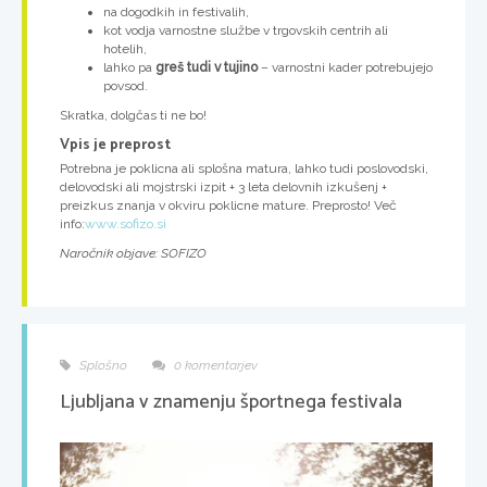
na dogodkih in festivalih,
kot vodja varnostne službe v trgovskih centrih ali
hotelih,
lahko pa
greš tudi v tujino
– varnostni kader potrebujejo
povsod.
Skratka, dolgčas ti ne bo!
Vpis je preprost
Potrebna je poklicna ali splošna matura, lahko tudi poslovodski,
delovodski ali mojstrski izpit + 3 leta delovnih izkušenj +
preizkus znanja v okviru poklicne mature. Preprosto! Več
info:
www.sofizo.si
Naročnik objave: SOFIZO
Splošno
0 komentarjev
Ljubljana v znamenju športnega festivala