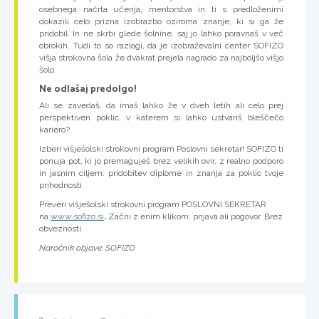
osebnega načrta učenja, mentorstva in ti s predloženimi
dokazili celo prizna izobrazbo oziroma znanje, ki si ga že
pridobil. In ne skrbi glede šolnine, saj jo lahko poravnaš v več
obrokih. Tudi to so razlogi, da je izobraževalni center SOFIZO
višja strokovna šola že dvakrat prejela nagrado za najboljšo višjo
šolo.
Ne odlašaj predolgo!
Ali se zavedaš, da imaš lahko že v dveh letih ali celo prej
perspektiven poklic, v katerem si lahko ustvariš bleščečo
kariero?
Izberi višješolski strokovni program Poslovni sekretar! SOFIZO ti
ponuja pot, ki jo premaguješ brez velikih ovir, z realno podporo
in jasnim ciljem: pridobitev diplome in znanja za poklic tvoje
prihodnosti.
Preveri višješolski strokovni program POSLOVNI SEKRETAR
na
www.sofizo.si
.
Začni z enim klikom: prijava ali pogovor. Brez
obveznosti.
Naročnik objave: SOFIZO