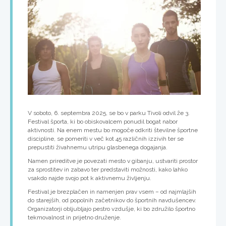
V soboto, 6. septembra 2025, se bo v parku Tivoli odvil že 3.
Festival športa, ki bo obiskovalcem ponudil bogat nabor
aktivnosti. Na enem mestu bo mogoče odkriti številne športne
discipline, se pomeriti v več kot 45 različnih izzivih ter se
prepustiti živahnemu utripu glasbenega dogajanja.
Namen prireditve je povezati mesto v gibanju, ustvariti prostor
za sprostitev in zabavo ter predstaviti možnosti, kako lahko
vsakdo najde svojo pot k aktivnemu življenju.
Festival je brezplačen in namenjen prav vsem – od najmlajših
do starejših, od popolnih začetnikov do športnih navdušencev.
Organizatorji obljubljajo pestro vzdušje, ki bo združilo športno
tekmovalnost in prijetno druženje.