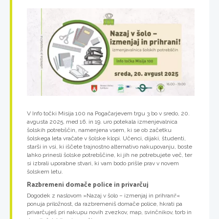
V Info točki Misija 100 na Pogačarjevem trgu 3 bo v sredo, 20.
avgusta 2025, med 16. in 19. uro potekala izmenjevalnica
šolskih potrebščin, namenjena vsem, ki se ob začetku
šolskega leta vračate v šolske klopi. Učenci, dijaki, študenti,
starši in vsi, ki iščete trajnostno alternativo nakupovanju, boste
lahko prinesli šolske potrebščine, ki jih ne potrebujete več, ter
si izbrali uporabne stvari, ki vam bodo prišle prav v novem
šolskem letu.
Razbremeni domače police in privarčuj
Dogodek z naslovom »Nazaj v šolo – izmenjaj in prihrani!«
ponuja priložnost, da razbremeniš domače police, hkrati pa
privarčuješ pri nakupu novih zvezkov, map, svinčnikov, torb in