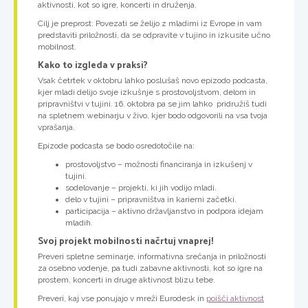
aktivnosti, kot so igre, koncerti in druženja.
Cilj je preprost: Povezati se želijo z mladimi iz Evrope in vam
predstaviti priložnosti, da se odpravite v tujino in izkusite učno
mobilnost.
Kako to izgleda v praksi?
Vsak četrtek v oktobru lahko poslušaš novo epizodo podcasta,
kjer mladi delijo svoje izkušnje s prostovoljstvom, delom in
pripravništvi v tujini. 16. oktobra pa se jim lahko pridružiš tudi
na spletnem webinarju v živo, kjer bodo odgovorili na vsa tvoja
vprašanja.
Epizode podcasta se bodo osredotočile na:
prostovoljstvo – možnosti financiranja in izkušenj v
tujini.
sodelovanje – projekti, ki jih vodijo mladi.
delo v tujini – pripravništva in karierni začetki.
participacija – aktivno državljanstvo in podpora idejam
mladih.
Svoj projekt mobilnosti načrtuj vnaprej!
Preveri spletne seminarje, informativna srečanja in priložnosti
za osebno vodenje, pa tudi zabavne aktivnosti, kot so igre na
prostem, koncerti in druge aktivnost blizu tebe.
Preveri, kaj vse ponujajo v mreži Eurodesk in
poišči aktivnost