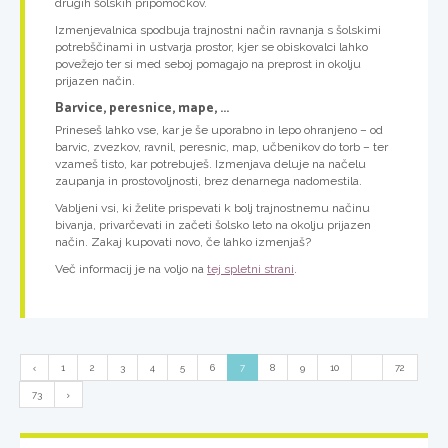
drugih šolskih pripomočkov.
Izmenjevalnica spodbuja trajnostni način ravnanja s šolskimi
potrebščinami in ustvarja prostor, kjer se obiskovalci lahko
povežejo ter si med seboj pomagajo na preprost in okolju
prijazen način.
Barvice, peresnice, mape, ...
Prineseš lahko vse, kar je še uporabno in lepo ohranjeno – od
barvic, zvezkov, ravnil, peresnic, map, učbenikov do torb – ter
vzameš tisto, kar potrebuješ. Izmenjava deluje na načelu
zaupanja in prostovoljnosti, brez denarnega nadomestila.
Vabljeni vsi, ki želite prispevati k bolj trajnostnemu načinu
bivanja, privarčevati in začeti šolsko leto na okolju prijazen
način. Zakaj kupovati novo, če lahko izmenjaš?
Več informacij je na voljo na
tej spletni strani
.
1
2
3
4
5
6
7
8
9
10
...
72
73