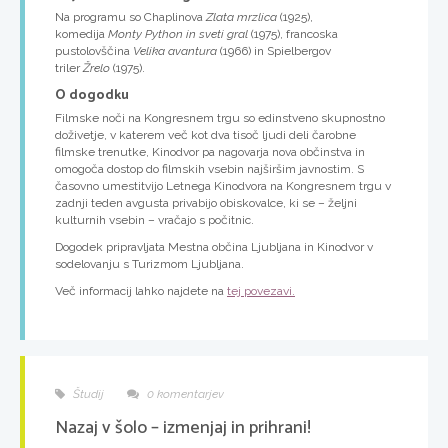
Na programu so Chaplinova
Zlata mrzlica
(1925),
komedija
Monty Python in sveti gral
(1975), francoska
pustolovščina
Velika avantura
(1966) in Spielbergov
triler
Žrelo
(1975).
O dogodku
Filmske noči na Kongresnem trgu so edinstveno skupnostno
doživetje, v katerem več kot dva tisoč ljudi deli čarobne
filmske trenutke, Kinodvor pa nagovarja nova občinstva in
omogoča dostop do filmskih vsebin najširšim javnostim. S
časovno umestitvijo Letnega Kinodvora na Kongresnem trgu v
zadnji teden avgusta privabijo obiskovalce, ki se – željni
kulturnih vsebin – vračajo s počitnic.
Dogodek pripravljata Mestna občina Ljubljana in Kinodvor v
sodelovanju s Turizmom Ljubljana.
Več informacij lahko najdete na
tej povezavi.
Študij
0 komentarjev
Nazaj v šolo – izmenjaj in prihrani!