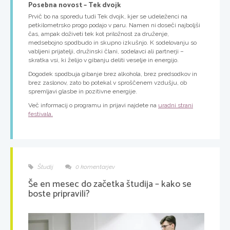
Posebna novost – Tek dvojk
Prvič bo na sporedu tudi Tek dvojk, kjer se udeleženci na
petkilometrsko progo podajo v paru. Namen ni doseči najboljši
čas, ampak doživeti tek kot priložnost za druženje,
medsebojno spodbudo in skupno izkušnjo. K sodelovanju so
vabljeni prijatelji, družinski člani, sodelavci ali partnerji –
skratka vsi, ki želijo v gibanju deliti veselje in energijo.
Dogodek spodbuja gibanje brez alkohola, brez predsodkov in
brez zaslonov, zato bo potekal v sproščenem vzdušju, ob
spremljavi glasbe in pozitivne energije.
Več informacij o programu in prijavi najdete na
uradni strani
festivala.
Študij
0 komentarjev
Še en mesec do začetka študija – kako se
boste pripravili?