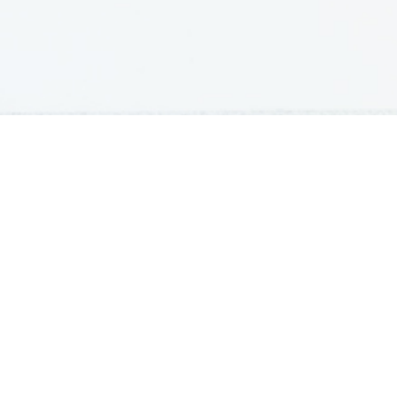
GRADIVA
Študentska gradiva
Pošlji datoteke
Seznam donatorjev
Najbolje ocenjena
Največkrat prenešena