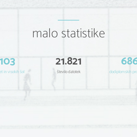
malo statistike
103
21.821
68
et in visokih šol
število datotek
dodiplomskih p