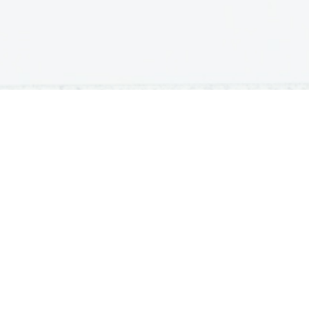
DODIPLOMSKI ŠTUDIJ
PODIPLOMSKI ŠTUDIJ
B
Iskalnik študijskih programov
Podiplomski študijski programi
Št
Univerze
Univerze
Sp
Fakultete in visoke šole
Vpis na podiplomski študij
Di
Višje šole
Di
Vpis v dodiplomski študij
šol