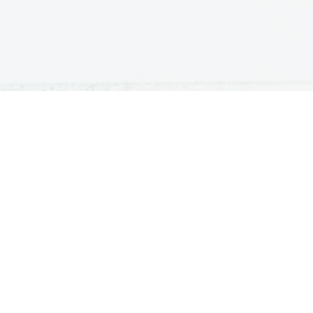
IVANJE
ŠTIPENDIJE
udentski domovi
Zoisova štipendija
rejem v študentski dom
Državna štipendija
jaški domovi za študente
Karovska štipendija
jaški domovi za študente višjih
Ostale štipendije