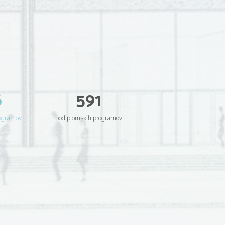
6
591
rogramov
podiplomskih programov