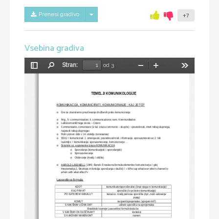
Skrij/prikaži meni
Prenesi gradivo
+7
Vsebina gradiva
Stran:
od 3
Preklopi
Najdi
Pomanjšaj
Povečaj
Orodja
stransko
vrstico
TEMELJI KOMUNIKOLOGIJE
KOMUNIKACIJA, KOMUNICIRATI, KOMUNICIRANJE : KAJ JE TO?
Gre za znanstveno preučevanje družbenih praks komuniciranja
o
Ang., fr. communnication; it. communicazione; nem. Kommunikation
o
Latinizem antičnega izvora – Cicero
o
Communicatio, comunicare (iz lat. izraza communis – skupno): »posredovati, imeti nekaj skupnega,
o
napraviti nekaj skupnega«
Polni pomen dobi v 14. stoletju (renesansa) 
o
SSKJ 
 komunicirati: 1. izmenjavati, posredovati misli, informacije, sporazumevati se; 2. biti 

o
razumljiv; 
 komunikacija: sporazumevanje, komuniciranje ...

Sinonimi oz. sopomenke izraza KOMUNIKACIJA
:
o
Sporočanje (komunikacijski 
 sporočanjski)

o
Sporazumevanje
o
Občevanje (medij 
 občila)

o
HAROLD LASSWELL
 (1949, članek: Enostavna formula elementov komuniciranja 
 glej 

o
Hrestomatija 2, Struktura in funkcija sporočanja v družbi) 
 »
Who say what over which channel to 

whom with what effect?«
Lasswellova formula:
KDO?
komunikator/sporočevalec 
(brez njega ni komunikacije)
KAJ PRAVI?
sporočilo 
(to je bistvo komunikacije)
PO KATEREM KANALU?
kanal oz. medij prenosa sporočila 
(npr. zvok-valovanje
zraka)
KOMU?
recipent/sprejemalec (sprejemnik?)
S KAKŠNIM UČINKOM?
učinek sporočila na sprejemalca
Braddock kasneje Lasswellovi formuli doda še:
V KAKŠNIH OKOLIŠČINAH?
kontekst
S KAKŠNIM NAMENOM?
namen