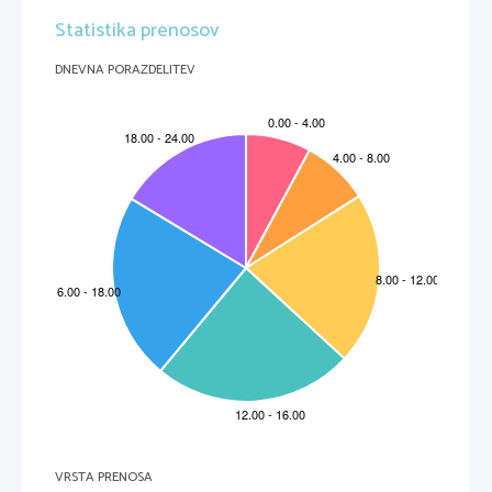
Statistika prenosov
DNEVNA PORAZDELITEV
ŠUM (noise) = motnja, ki ovira prenos sporočila od sporočevalca do sprejemalca
3 VRSTE ŠUMOV
TEHNIČNI
SEMANTIČNI
PSIHOLOŠKI
Tehnične motnje nastanejo 
Motnja na ravni prenosa 
Motnja zaradi neujemanja 
zaradi tehničnih okvar.
pomena sporočila, predvsem 
izkustva udeležencev 
zaradi pomanjkljivega 
komuniciranja.
Kasneje dodajo še »fiziološki 
obvladovanja uporabljenega 
šum« - okvare v organizmu 
jezika oz. koda (sistema 
udeležencev (npr. naglušnost)
znakov).
»fizični šum« - ropot
REDUNDANCA/NADMERJE 
omogoča, da je sporočilo preneseno kljub prisotnosti šumov, gre za mero 
presežnega ponavljanja(večkratno ponavljanje istih elementov sporočila), predvidljivost, urejenosti, 
strukturiranosti (ang.:redundant-nekaj je odveč).
Izhaja iz strukture in konvencij sporočanja
o
Napravi sporočilo bolj predvidljivo
o
Redundantnost jezikovnega sporočanja – jezikovno sporočilo ima zardi strukture jezika (narave 
o
besed in povedi) približno 50% redundanco.
Slabšalni vsakdanji pomen: pretirano ponavljanje v sporočilu
o
ENTROPIJA 
je mera nereda, nepredvidljivosti, naključnosti, nestrukturiranosti, nekonvencionalnosti. Je 
nasprotje redundance.
VRSTA PRENOSA