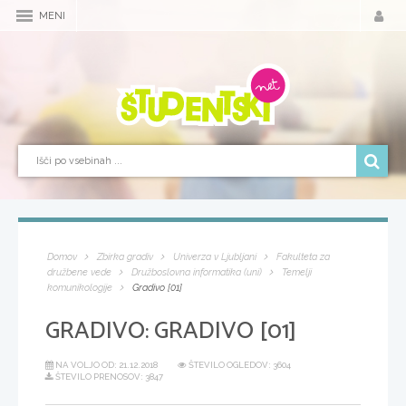
MENI
Domov
Zbirka gradiv
Univerza v Ljubljani
Fakulteta za
družbene vede
Družboslovna informatika (uni)
Temelji
komunikologije
Gradivo [01]
GRADIVO:
GRADIVO [01]
NA VOLJO OD:
21.12.2018
ŠTEVILO OGLEDOV: 3604
ŠTEVILO PRENOSOV: 3847