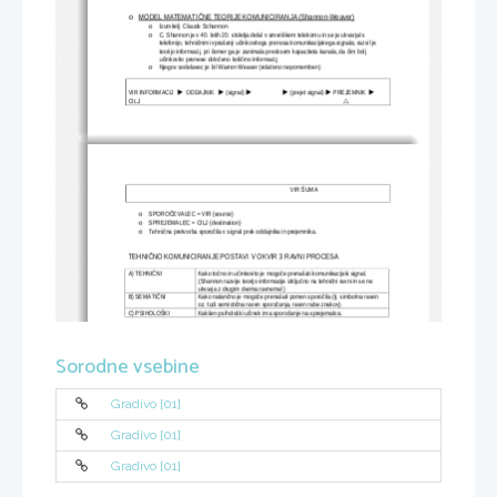
MODEL MATEMATIČNE TEORIJE KOMUNICIRANJA (Shannon-Weaver)
o
Izumitelj: Claude Schannon
o
C. Shannon je v 40. letih 20. stoletja delal v ameriškem telekomu in se je ukvarjal s 
o
telefonijo, tehničnimi vprašanji učinkovitega prenosa komunikacijskega signala; razvil je 
teorijo informacij, pri čemer ga je zanimala predvsem kapaciteta kanala, da čim bolj 
učinkovito prenese določeno količino informacij; 
Njegov sodelavec je bil Warren Weaver (relativno nepomemben)
o
VIR INFORMACIJ  
  ODDAJNIK  
 (signal) 
 (prejet signal) 
 PREJEMNIK  






CILJ

VIR ŠUMA
SPOROČEVALEC = VIR (source)
o
SPREJEMALEC = CILJ (destination)
o
Tehnična pretvorba sporočila v signal prek oddajnika in prejemnika.
o
TEHNIČNO KOMUNICIRANJE POSTAVI V OKVIR 3 RAVNI PROCESA
A) TEHNIČNI
Kako točno in učinkovito je mogoče prenašati komunikacijski signal. 
(Shannon razvije teorijo informacije izključno na tehnični ravni in se ne 
ukvarja z drugim dvema ravnema!)
B) SEMATIČNI
Kako natančno je mogoče prenašati pomen sporočila (tj. simbolna raven 
oz. tudi semiotična raven sporočanja, raven rabe znakov).
C) PSIHOLOŠKI
Kakšen psihološki učinek ima sporočanje na sprejemalca.
Sorodne vsebine
Gradivo [01]
Gradivo [01]
Gradivo [01]