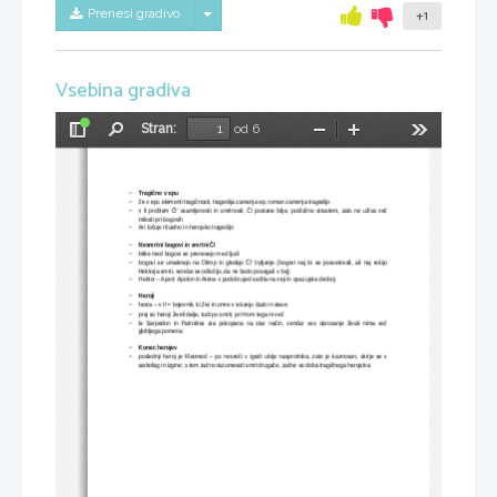
Skrij/prikaži meni
Prenesi gradivo
+1
Vsebina gradiva
Stran:
od 6
Preklopi
Najdi
Pomanjšaj
Povečaj
Orodja
stransko
vrstico
−
Tragično v epu
−
že v epu elementi tragičnosti; tragedija zamenja ep, roman zamenja tragedijo
−
v Il problem Čl' osamljenosti in smrtnosti; Čl postane bitje, podložno strastem, zato ne uživa več
milosti pri bogovih
−
Ari ločuje ritualno in herojsko tragedijo
−
Nesmrtni bogovi in smrtni Čl
−
bitke med bogovi se prenesejo med ljudi
−
bogovi se umaknejo na Olimp in gledajo Čl' trpljenje (bogovi naj bi se posvetovali, ali naj rešijo
Hektorja smrti, vendar se odločijo, da ne bodo posegali v boj)
−
Hektor – Ajant: Apolon in Atena v podobi ujed sedita na veji in opazujeta dvoboj
−
Heroji
−
heros – v Il = bojevnik, ki živi in umre v iskanju časti in slave
−
prej so heroji živeli dalje, tudi po smrti; pri Hom tega ni več
−
le  Sarpedon in Patrokles sta pokopana na  star način, vendar  vso darovanje  živali nima  več
globljega pomena
−
Konec herojev
−
poslednji heroj je Kleomed – po nesreči v igrah ubije nasprotnika, zato je kaznovan; skrije se v
sarkofag in izgine; s tem začno razumevati smrt drugače, začne se doba tragičnega herojstva