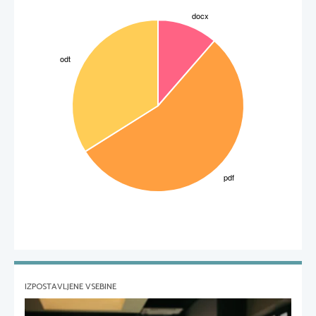
prehaja v tragedijo in šele potem v roman in ne neposredno v roman, kot to dokazujejo nekateri
drugi)
IZPOSTAVLJENE VSEBINE