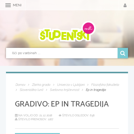
MENI
Domov
Zbirka gradiv
Univerza v Ljubljani
Filozofska fakulteta
Slovenistika (uni)
Svetovna književnost
Ep in tragedija
GRADIVO:
EP IN TRAGEDIJA
NA VOLJO OD:
21.12.2018
ŠTEVILO OGLEDOV: 636
ŠTEVILO PRENOSOV: 1167