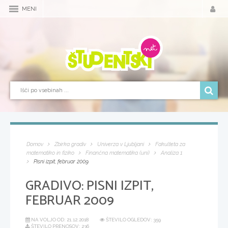
MENI
Domov
Zbirka gradiv
Univerza v Ljubljani
Fakulteta za
matematiko in fiziko
Finančna matematika (uni)
Analiza 1
Pisni izpit, februar 2009
GRADIVO:
PISNI IZPIT,
FEBRUAR 2009
NA VOLJO OD:
21.12.2018
ŠTEVILO OGLEDOV: 359
ŠTEVILO PRENOSOV: 236