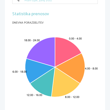
Pisni izpit, junij 2011
Statistika prenosov
DNEVNA PORAZDELITEV
3.  (a) Naj
X
(
t
) pomeni ˇstevilo osebkov na otoku X ob ˇcasu
t
ter podobno
Y
(
t
) za otok Y. Na ˇcasovno enoto se iz tistega otoka (med X in Y), ki
ima veˇcjo populacijo, preseli na otok z manjˇso populacijo deleˇz
α >
0
razlike populacij otoka z veˇcjo populacijo ter tistega z manjˇso. Dodatno
se ob ˇcasu
t
= 100 na otok Y priseli
N >
0 ljudi.  Zapiˇsi sistem NDE
za
X
(
t
)
,Y
(
t
), ki opisuje ta populacijski model.
(b) Doloˇci ˇcasovno odvisnost populacij na obeh otokih, ˇce sta ob ˇcasu
t
= 0 obe populaciji enaki 100 in je
α
= 1
/
10 ter
N
= 200.