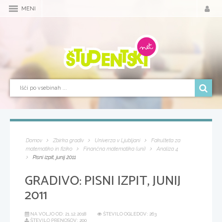
MENI
Domov
Zbirka gradiv
Univerza v Ljubljani
Fakulteta za
matematiko in fiziko
Finančna matematika (uni)
Analiza 4
Pisni izpit, junij 2011
GRADIVO:
PISNI IZPIT, JUNIJ
2011
NA VOLJO OD:
21.12.2018
ŠTEVILO OGLEDOV: 263
ŠTEVILO PRENOSOV: 200