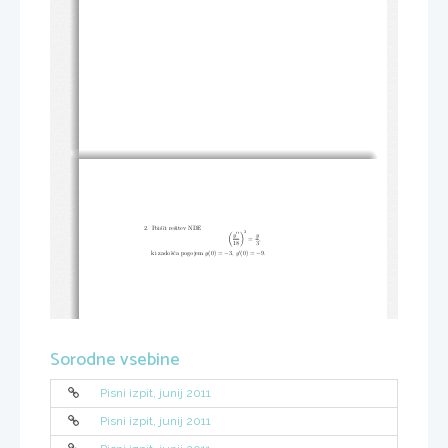
2.  Poiˇsˇci reˇsitev NDE
3
′′
(
)
y
y
=
,
18
3
′
−
−
ki zadoˇsˇca pogojem
y
(0) =
3
, y
(0) =
9.
Sorodne vsebine
Pisni izpit, junij 2011
Pisni izpit, junij 2011