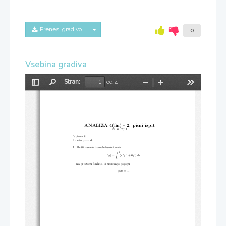
Skrij/prikaži meni
Prenesi gradivo
0
Vsebina gradiva
Stran:
od 4
Preklopi
Najdi
Pomanjšaj
Povečaj
Orodja
stransko
vrstico
ANALIZA 4(fin) - 2.  pisni izpit
22.  6.  2011
Vpisna ˇst.:
Ime in priimek:
1.  Poiˇsˇci vse ekstremale funkcionala
2
∫
′
2
2
2
I
[
y
] =
(
x
y
+ 6
y
)
dx
1
na prostoru funkcij, ki ustrezajo pogoju
y
(2) = 1
.