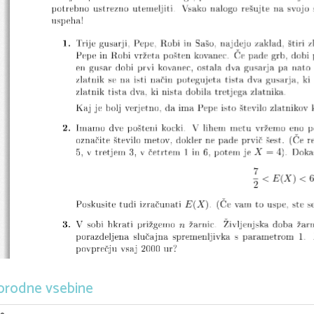
P
ep
e
in
Robi
vrºeta
p
o²ten
k
o
v
anec.
e
pade
grb,
dobi
en
gusar
dobi
prvi
k
o
v
anec,
ostala
dv
a
gusarja
pa
nato
zlatnik
se
na
isti
na£in
p
otegujeta
tista
dv
gusarja,
ki
zlatnik
tista
dv
a,
ki
nista
dobila
tretjega
zlatnik
a.
Ka
j
je
b
olj
v
erjetno,
da
ima
P
ep
e
isto
²tevilo
zlatnik
2.
Imamo
dv
e
p
o²teni
k
o
c
ki.
V
lihem
metu
vrºemo
eno
ozna£ite
²tevilo
meto
v,
dokler
ne
pade
prvi£
²est.
(e
r
5,
v
tretjem
3,
v
£etrtem
1
in
6,
p
otem
je
).
Dok
a
P
oskusite
tudi
izra£unati
.
(e
v
am
to
usp
e,
ste
s
3.
V
sobi
hkrati
priºgemo
ºarnic.
ivljenjsk
doba
ºarn
p
orazdeljena
slu£a
jna
spremenljivk
a
s
parametrom
1.
p
o
vpre£ju
vsa
j
2000
ur?
X
= 4
4.
Skupna
gostota
v
ektorja
je
7
< E
(
X
)
<
2
s
E
(
X
)
Izra£una
jte
.
n
(
X, Y
)
orodne vsebine
{
c
·
x,
|
p
(
x, y
) =
(
)
X,Y
0
,