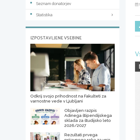
Seznam donatorjev
Statistika
IZPOSTAVLJENE VSEBINE
V
Odkrij svojo prihodnost na Fakulteti za
varnostne vede v Ljubljani
Objavljen razpis
Adinega štipendijskega
sklada za študijsko leto
2026/2027
Rezultati prvega
prijavnega roka za vpis