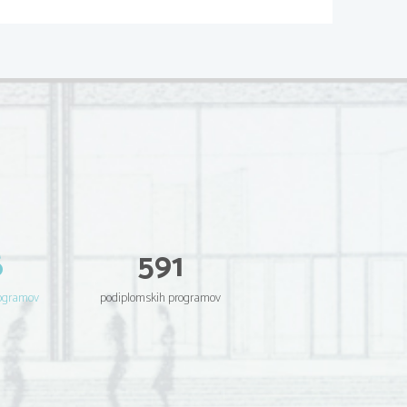
6
591
rogramov
podiplomskih programov