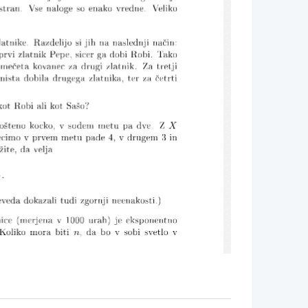
prvi
zlatnik
P
ep
e,
sicer
ga
dobi
Robi.
T
ak
o
me£eta
k
o
v
anec
za
drugi
zlatnik.
Za
tretji
a
nista
dobila
drugega
zlatnik
a,
ter
za
£etrti
o
v
k
ot
Robi
ali
k
ot
Sa²o?
p
o²teno
k
o
c
k
o,
v
so
dem
metu
pa
dv
e.
Z
ecimo
v
prv
em
metu
pade
4,
v
drugem
3
in
ºite,
da
v
elja
ev
eda
dok
azali
tudi
zgornji
neenak
osti.)
a
ice
(merjena
v
1000
urah)
je
eksp
onen
tno
X
K
olik
o
mora
biti
,
da
b
o
v
sobi
sv
etlo
v
6
.
icer
n
y
|≤
x
≤
1