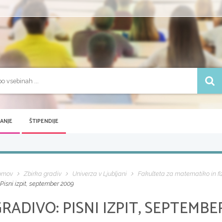
VANJE
ŠTIPENDIJE
omov
Zbirka gradiv
Univerza v Ljubljani
Fakulteta za matematiko in fi
Pisni izpit, september 2009
GRADIVO:
PISNI IZPIT, SEPTEMBE