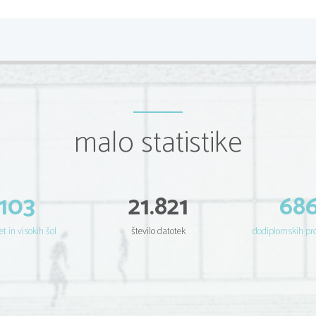
malo statistike
103
21.821
68
et in visokih šol
število datotek
dodiplomskih p