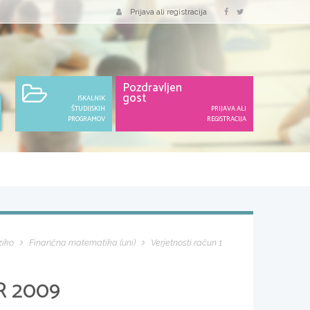
Prijava ali registracija
Pozdravljen
gost
ISKALNIK
ŠTUDIJSKIH
PRIJAVA ALI
PROGRAMOV
REGISTRACIJA
ziko
Finančna matematika (uni)
Verjetnosti račun 1
R 2009