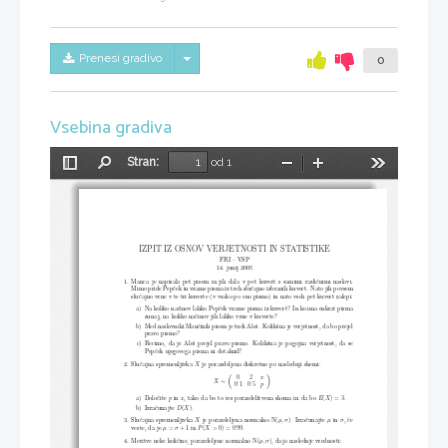
Skrij/prikaži meni
Prenesi gradivo
0
Vsebina gradiva
Stran:
od 1
Preklopi
Najdi
Pomanjšaj
Povečaj
Orodja
stransko
vrstico
IZPIT IZ OSNOV VERJETNOSTI IN STATISTIKE
FRI – VSP
14. junij 2005
1. Manca je napisala pet pisem in jih dala v pet kuvert s samimi različnimi
naslovi.
Mimo pride Pepček in vzame pisma iz treh slučajno izbranih kuvert. Nato ji
h povsem
slučajno vrne v te tri kuverte (v vsako po eno pismo) in nato vseh pet kuver
t zalepi.
a) Na koliko načinov lahko Pepček vzame pisma iz kuvert? In ko ima enkrat
pisma
zunaj, na koliko načinov jih lahko vrne v kuverte?
b) Med naslovniki Mančinih pisem je tudi Aleš. Kolikšna je verjetnost, da b
o prejel
pravo pismo?
c) Recimo, da je Aleš prejel pravo pismo. Kolikšna je pogojna verjetnost, d
a se
Pepček njegovega pisma ni dotaknil?
2. Slučajna spremenljivka
je porazdeljena diskretno po naslednji shemi:
X


0   2
x
.
.
X
∼
0
1  0
5
p
a) Določite
in
, tako da bo to res porazdelitvena shema in da bo
.
p
x
(
X
) = 3
E
b) Izračunajte
.
(
X
)
D
3. Slučajna spremenljivka
je porazdeljena normalno
. Izračunajte
in
, če
X
N(
μ, σ
)
μ
σ
.
veste, da je
in
.
μ
=
σ
+ 1
(
X >
0) = 0
99
P
4. Meritve neke količine, porazdeljene normalno
, dajo naslednje vrednosti:
N(
μ, σ
)