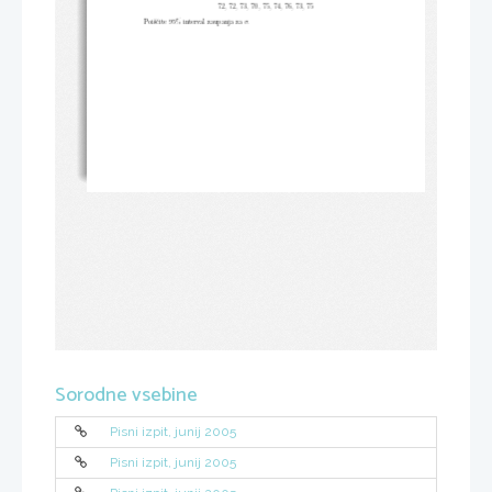
72
,
72
,
73
,
70
,
75
,
74
,
76
,
73
,
75
Poiščite 95% interval zaupanja za
.
σ
Sorodne vsebine
Pisni izpit, junij 2005
Pisni izpit, junij 2005