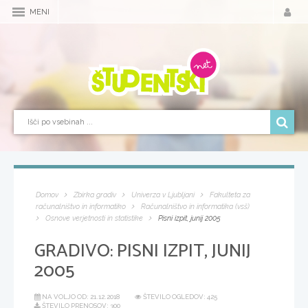
MENI
Domov
Zbirka gradiv
Univerza v Ljubljani
Fakulteta za
računalništvo in informatiko
Računalništvo in informatika (vsš)
Osnove verjetnosti in statistike
Pisni izpit, junij 2005
GRADIVO:
PISNI IZPIT, JUNIJ
2005
NA VOLJO OD:
21.12.2018
ŠTEVILO OGLEDOV: 425
ŠTEVILO PRENOSOV: 300