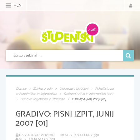
MENI
Domov
Zbirka gradiv
Univerza v Ljubljani
Fakulteta za
računalništvo in informatiko
Računalništvo in informatika (vsš)
Osnove verjetnosti in statistike
Pisni izpit, junij 2007 [01]
GRADIVO:
PISNI IZPIT, JUNIJ
2007 [01]
NA VOLJO OD:
21.12.2018
ŠTEVILO OGLEDOV: 398
ŠTEVILO PRENOSOV: 368