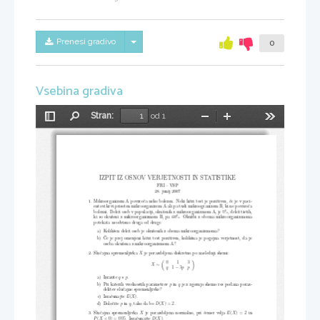
Skrij/prikaži meni
Prenesi gradivo
0
Vsebina gradiva
Stran:
od 1
Preklopi
Najdi
Pomanjšaj
Povečaj
Orodja
stransko
vrstico
IZPIT IZ OSNOV VERJETNOSTI IN STATISTIKE
FRI – VSP
28. junij 2007
1. Mikroorganizem A povzroča neko bolezen. Neki hitri test je pozitiven, če je
v paci-
entovi krvi prisoten mikroorganizem A ali pa tudi mikroogranizem B,
ki ne povzroča
bolezni. Delež oseb v populaciji, okuženih z mikroorganizmom A, je 5%, del
ež tistih,
ki so okuženi z mikroorganizmom B, pa 60%. Okužbi z obema mikroorgan
izmoma
potekata neodvisno druga od druge.
a) Kolikšen delež oseb je okuženih z obema mikroorganizmoma?
b) Če je prej omenjeni hitri test pozitiven, kolikšna je pogojna verjetn
ost, da je
oseba okužena z mikroorganizmom A?
2. Slučajna spremenljivka
je porazdeljena diskretno po naslednji shemi:
X


0    1    3
X
∼
q
1
−
3
p  p
a) Izrazite
s
.
q
p
b) Pri katerih vrednostih parametrov
in
je z zgornjo shemo res podana poraz-
p
q
delitev slučajne spremenljivke?
c) Izračunajte
.
(
X
)
E
d) Določite
in
, tako da bo
.
p
q
(
X
) = 2
D
3. Slučajna spremenljivka
je porazdeljena normalno, pri čemer velja
in
X
(
X
) = 2
E
.
. Izračunajte
.
(
X <
0) = 0
05
(
X
)
P
D