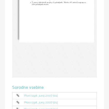
4. V vzorcu 1000 riževih zrn jih je 72 polomljenih. Določite 99% interv
al zaupanja za
delež polomljenih zrn riža.
Sorodne vsebine
Pisni izpit, junij 2007 [01]
Pisni izpit, junij 2007 [01]