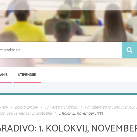
VANJE
ŠTIPENDIJE
omov
Zbirka gradiv
Univerza v Ljubljani
Fakulteta za računalništvo in
Osnove verjetnosti in statistike
1. kolokvij, november 1999
GRADIVO:
1. KOLOKVIJ, NOVEMBER