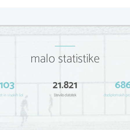
malo statistike
103
21.821
68
et in visokih šol
število datotek
dodiplomskih p