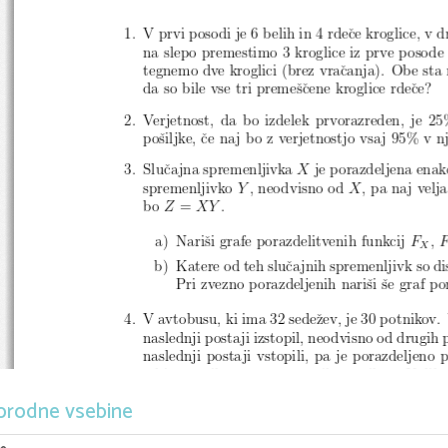
1. V prvi
posodi je 6 belih in 4 rdece kroglice, v 
na slepo premes
timo 3 kroglice
iz prve posode
tegnemo
dve kroglici (brez
vracanja)
. Obe sta 
da so bile vse tri preme
scene
kroglice rdece?
2. Verjetno
st, da bo izdelek
prvorazreden,
je 25
posiljke, ce naj bo z verjetnostjo
vsaj 95%
v n
3. Slucajna spreme
nljivk
a
X
je porazdeljena
enak
spremenlj
ivko
Y
, neodvisno od
X
, pa naj velja
bo
Z
=
X
Y
.
a) Narisi grafe porazdelitv
enih
funkcij
F
,
X
b) Katere od teh slucajnih spremenljivk
so d
Pri zvezno porazdeljenih
narisi se graf p
4. V avtobusu,
ki ima 32 sedezev, je 30 potnik
ov.
naslednji
postaji izstopil,
neodvisno
od drugih
naslednji
postaji vstopili,
pa je porazdelj
eno p
od izstopnih
namer
trenutnih
potnik
ov. Kolik
potnik
i sedeti,
ko bo avtobus
speljal
s postaje
orodne vsebine
: Dogodek,
da izsto
pita
vec kot dva pot
Namig
vse, je tako malo
verjeten,
da ga lahko zanema