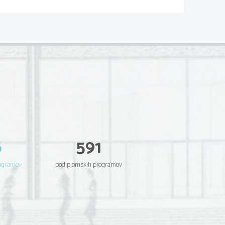
6
591
rogramov
podiplomskih programov