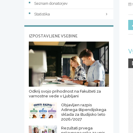
Seznam donatorjev
Statistika
IZPOSTAVLJENE VSEBINE
V
Odkrij svojo prihodnost na Fakulteti za
varnostne vede v Ljubljani
Objavljen razpis
Adinega štipendijskega
sklada za študijsko leto
2026/2027
Rezultati prvega
prijavnega roka za vpis