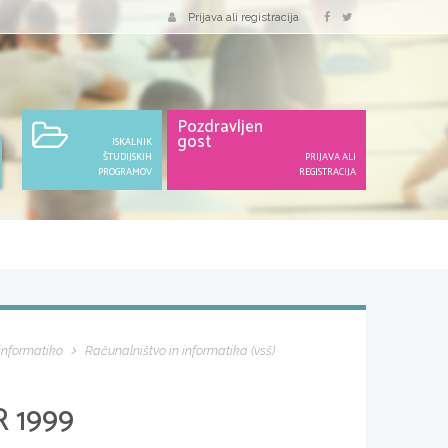
Prijava ali registracija
Pozdravljen
gost
ISKALNIK
ŠTUDIJSKIH
PRIJAVA ALI
PROGRAMOV
REGISTRACIJA
 informatiko
Računalništvo in informatika (vsš)
 1999