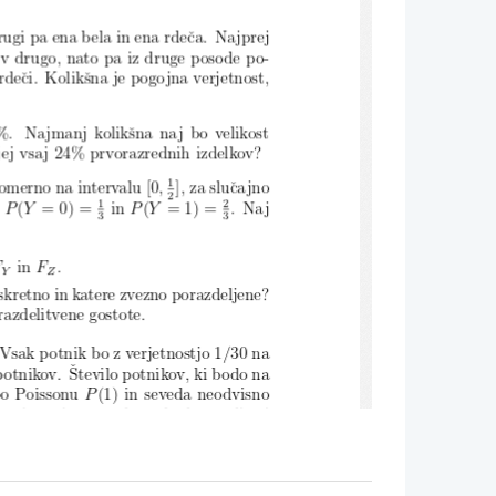
drugi pa ena bela in ena rdeca. Najprej
 v drugo,
nato pa iz druge posode po-
rdeci. Kolik
sna je pogojna verjetnost,
%.
Najmanj koliksna naj bo velikost
jej vsaj 24% prvorazrednih
izdelk
ov?
1
omerno
na intervalu [0
;
], za slucajno
2
1
2
P
(
Y
= 0) =
in
P
(
Y
= 1) =
. Naj
3
3
F
in
F
.
Y
Z
iskretno
in katere zvezno
porazdelj
ene?
orazdelitv
ene gostote.
 Vsak potnik
bo z verjetnostjo
1
=
30 na

potnikov.
Stevilo
potnik
ov, ki bodo na
o Poissonu
P
(1) in seveda neodvisno
sna je verjetno
st, da ne bodo mogli
vsi
?
nika in vseeno ne bo dovolj sedezev za
rimo.