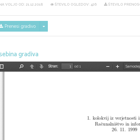
NA VOLJO OD:
21.12.2018
ŠTEVILO OGLEDOV: 426
ŠTEVILO PRENOSO
Skrij/prikaži meni
Prenesi gradivo
sebina gradiva
Stran:
od 1
Preklopi
Najdi
Nazaj
Naprej
Pomanjšaj
Povečaj
stransko
vrstico
1. kolokvij iz verjetnosti
i
Racunalni
stvo in info
26. 11. 1999