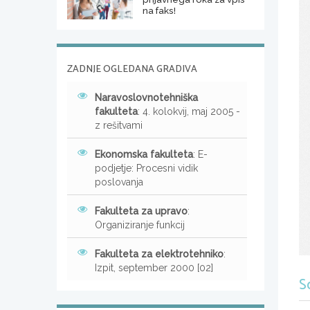
na faks!
ZADNJE OGLEDANA GRADIVA
Naravoslovnotehniška
fakulteta
: 4. kolokvij, maj 2005 -
z rešitvami
Ekonomska fakulteta
: E-
podjetje: Procesni vidik
poslovanja
Fakulteta za upravo
:
Organiziranje funkcij
Fakulteta za elektrotehniko
:
Izpit, september 2000 [02]
S