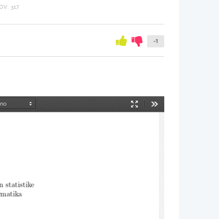
V: 317
-1
Način
Orodja
predstavitve
n statistik
e
r
matik
a