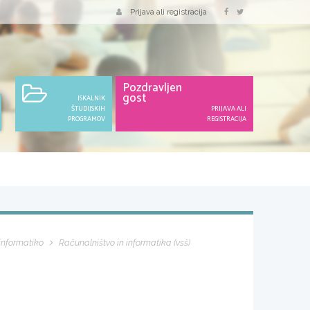
Prijava ali registracija
Pozdravljen
gost
ISKALNIK
ŠTUDIJSKIH
PRIJAVA ALI
PROGRAMOV
REGISTRACIJA
 informatiko
Računalništvo in informatika (vsš)