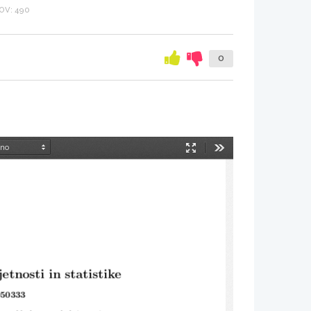
OV: 490
0
Način
Orodja
predstavitve
etnosti in statistike
050333