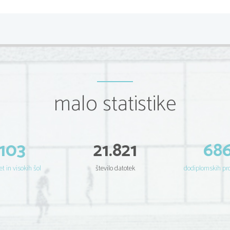
malo statistike
103
21.821
68
et in visokih šol
število datotek
dodiplomskih p