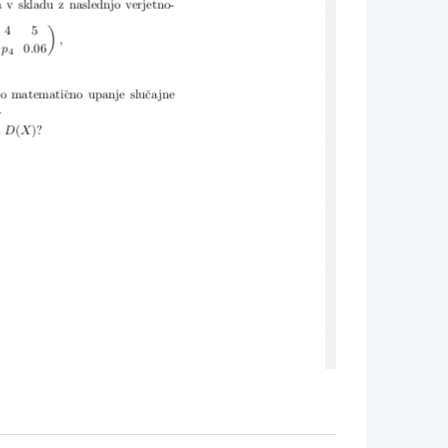
a v skladu z naslednjo verjetno-
)
4
5
,
p
0
.
06
4
o matematiˇcno upanje sluˇcajne
.
a
D
(
X
)?