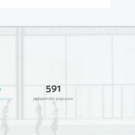
6
591
rogramov
podiplomskih programov