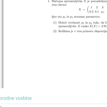
1. Sluˇcajna spremenljivka
X
je porazdeljen
stno shemo
(
1
2
3
∼
X
0
.
2
0
.
1
p
3
kjer sta
p
in
p
neznana parametra.
3
4
(1) Doloˇci vrednosti
p
in
p
tako, da b
3
4
spremenljivke
X
enako
E
(
X
) = 2
.
91
(2) Kolikˇsna je v tem primeru disperzij
orodne vsebine