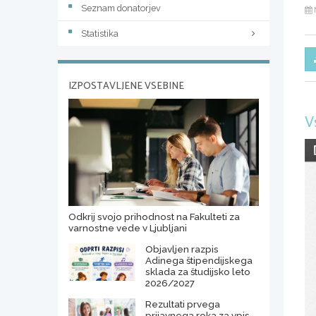
Seznam donatorjev
Statistika
IZPOSTAVLJENE VSEBINE
V
Odkrij svojo prihodnost na Fakulteti za
varnostne vede v Ljubljani
Objavljen razpis
Adinega štipendijskega
sklada za študijsko leto
2026/2027
Rezultati prvega
prijavnega roka za vpis