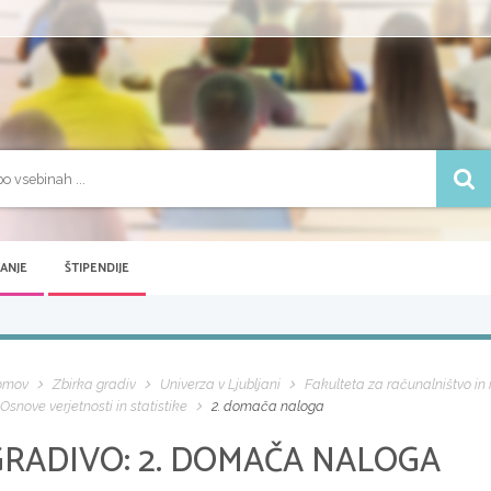
VANJE
ŠTIPENDIJE
omov
Zbirka gradiv
Univerza v Ljubljani
Fakulteta za računalništvo in
Osnove verjetnosti in statistike
2. domača naloga
GRADIVO:
2. DOMAČA NALOGA