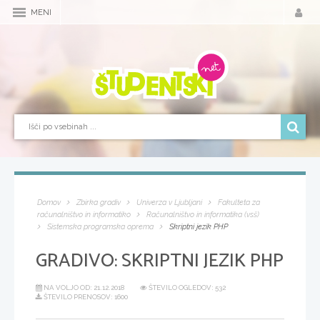
MENI
Domov
Zbirka gradiv
Univerza v Ljubljani
Fakulteta za
računalništvo in informatiko
Računalništvo in informatika (vsš)
Sistemska programska oprema
Skriptni jezik PHP
GRADIVO:
SKRIPTNI JEZIK PHP
NA VOLJO OD:
21.12.2018
ŠTEVILO OGLEDOV: 532
ŠTEVILO PRENOSOV: 1600