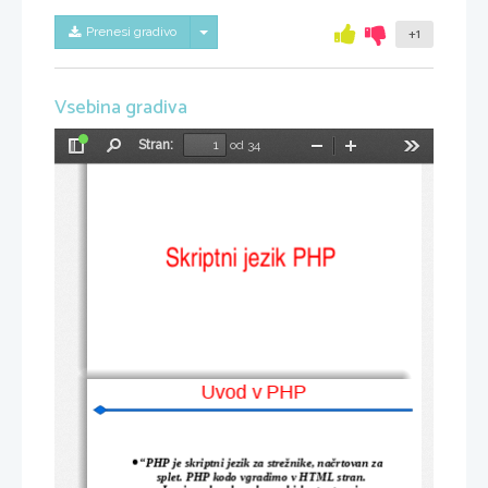
Skrij/prikaži meni
Prenesi gradivo
+1
Vsebina gradiva
Stran:
od 34
Preklopi
Najdi
Pomanjšaj
Povečaj
Orodja
stransko
vrstico
Skriptni jezik PHP
Uvod v 
PHP
“
PHP
 je skriptni jezik za strežnike, načrtovan za 
●
splet
. 
PHP kodo vgradimo v HTML stran. 