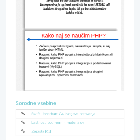
Izvajana bo ob vsakem obisku te strani. 
Interpretira jo spletni strežnik in tvori HTML ali 
kakšen drugačen izpis, ki ga bo obiskovalec 
lahko videl. 
Kako naj se naučim
 PHP
?
Začni s preprostimi zgledi, namestitvijo  skripta, ki naj 
●
izpiše stran HTML
Razumi, kako PHP podpira interakcijo z brkljalnikom ali 
●
drugimi odjemalci
Razumi, kako PHP podpira integracijo s podatkovnimi 
●
bazami (MySQL)
Razumi, kako PHP podpira integracijo z drugimi 
●
aplikacijami . spletnimi storitvami
Alternative 
PHP
Sorodne vsebine
Practical extraction and Report Language (Perl)
●
Swift, Jonathan: Guliverjeva potovanja
Active Server Pages (ASP)
●
Java server pages (JSP)
Lastnosti polimernih materialov
●
Ruby 
●
Zapiski [01]