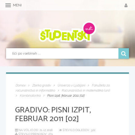
MENI
Domov
Zbirka gradiv
Univerza v Ljubljani
Fakulteta za
računalništvo in informatiko
Računalništvo in matematika (uni)
Kombinatorika
Pisni izpit, februar 2011 [02]
GRADIVO:
PISNI IZPIT,
FEBRUAR 2011 [02]
NA VOLJO OD:
21.12.2018
ŠTEVILO OGLEDOV: 322
ŠTEVILO PRENOSOV: 279