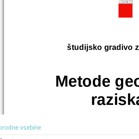
študijsko gradivo 
Metode geo
razisk
orodne vsebine