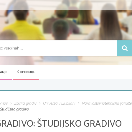
VANJE
ŠTIPENDIJE
omov
Zbirka gradiv
Univerza v Ljubljani
Naravoslovnotehniška fakulte
Študijsko gradivo
GRADIVO:
ŠTUDIJSKO GRADIVO