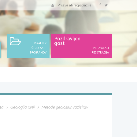
Prijava ali registracija
Pozdravljen
gost
ISKALNIK
ŠTUDIJSKIH
PRIJAVA ALI
PROGRAMOV
REGISTRACIJA
ta
Geologija (uni)
Metode geoloških raziskav