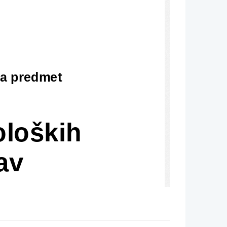
za predmet 
loških 
av  