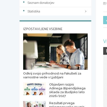
Seznam donatorjev
Statistika
IZPOSTAVLJENE VSEBINE
V
Odkrij svojo prihodnost na Fakulteti za
varnostne vede v Ljubljani
Objavljen razpis
Adinega štipendijskega
sklada za študijsko leto
2026/2027
Rezultati prvega
prijavnega roka za vpis