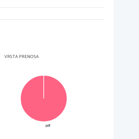
edavanj) 
ta: 
VRSTA PRENOSA
rbovšek 
r 2012 