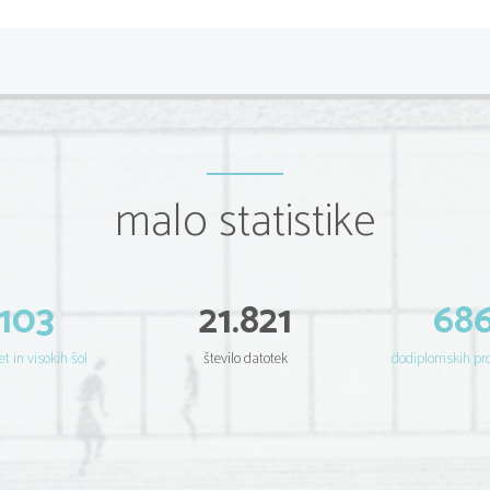
malo statistike
103
21.821
68
et in visokih šol
število datotek
dodiplomskih p