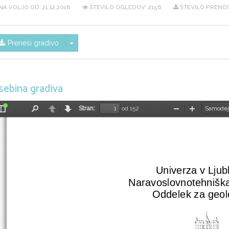
NA VOLJO OD:
21.12.2018
ŠTEVILO OGLEDOV: 2156
ŠTEVILO PRENOS
Skrij/prikaži meni
Prenesi gradivo
sebina gradiva
Stran:
od 152
Preklopi
Najdi
Nazaj
Naprej
Pomanjšaj
Povečaj
stransko
vrstico
Univerza v Ljubl
Naravoslovnotehniška 
Oddelek za geolo