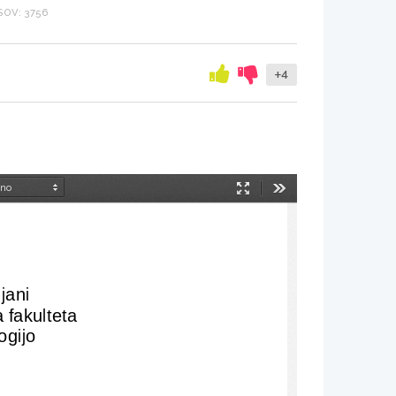
OV: 3756
+4
Način
Orodja
predstavitve
jani 
fakulteta 
gijo 