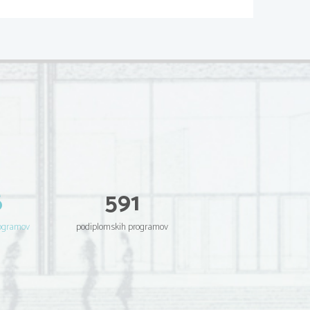
6
591
rogramov
podiplomskih programov