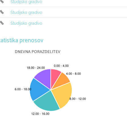
(prosojnice s pr
Študijsko gradivo
Študijsko gradivo
Študijsko gradivo
Nosilec predme
tatistika prenosov
DNEVNA PORAZDELITEV
doc. dr. Timotej Ve
Ljubljana, decembe