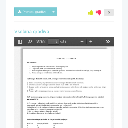
Skrij/prikaži meni
Prenesi gradivo
0
Vsebina gradiva
Stran:
od 1
Preklopi
Najdi
Pomanjšaj
Povečaj
Orodja
stransko
vrstico
TEST - PE, 17. 2. 2007 - A 
NAVODILA: 
1.
Zapišite priimek in ime tiskano v desni zgornji kot
. 
2.
Odgovore pišite po vrstnem redu vprašanj. 
3.
Vsak odgovor utemeljite in uporabite grafi
no, matemati
no in števil
no razlago, 
e je to mogo
e. 
č
č
č
č
č
4.
Vsaka naloga je ovrednotena z 10 to
kami. 
č
1.) Uvoz po doma
ih cenah je 50, izvoz po svetovnih cenah pa 60. Izr
a
unaj: 
č
č
a)
Indeks cen izvoza, 
e je izvozno uvozna bilanca po doma
ih cenah izravnana. 
č
č
b)
Izvozno uvozno bilanco po svetovnih cenah, 
e je Indeks cen uvoza 70. 
č
c)
Skupno  korist  od  menjave  ter  na  podlagi  izra
una  povej  ali  je  korist  od  menjave  ve
ja  pri  izvozu  ali  pri 
č
č
uvozu.    
d)
Pojasni vpliv menjalnega te
aja na izvoz, uvoz ter izvozno uvozno bilanco. 
č
2.) V narodnem gospodarstvu, ki ga sestavljajo trij
e enako veliki sektorji A,B,C, je povpre
en tehni
ni 
č
č
napredek 10%.  
a) 
e so cene v sektorju A padle za 20%, v sektorju B p
a ostale enake, kakšni so tehni
ni napredki v 
Č
č
posameznih sektorjih in kakšna je sprememba cen v s
ektorju C? 
 b) Kakšna bi bila ob enakem tehni
nem napredku posledica povpre
no 20% dviga pla
 na spremembo cen v 
č
č
č
gospodarstvu in v njegovih posameznih sektorjih? 
c) Kaj je v danem primeru Ricardov u
inek? 
č
d) Za kakšno obdobje po Marshallu gre (zakaj)? 
3.) Dani so skupni prihodki in skupni stroški podje
tja: 
Koli
ina 
skupni prihodki 
skupni stroški 
č
0 
0 
10 
1 
30 
40 