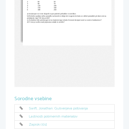
2 
60 
50 
3 
90 
70 
4 
120 
100 
5 
150 
160 
6 
180 
250 
a) Izra
unajte vse vrste skupnih in povpre
nih prihodkov in stroškov. 
č
č
b) Dolo
ite spodnjo to
ko ponudbe na kratek in dolgi rok in ugotovite kako
 se odlo
i ponudnik pri dani ceni na 
č
č
č
prodajnem trgu? Ali ima profit? 
c) Za kakšen tržni položaj gre ter na katerem trgu 
in kako bi moral ukrepati urad za varstvo konkurenc
e? 
d) V 
em je razlika med pojmoma izdatki in stroški? 
č
Sorodne vsebine
Swift, Jonathan: Guliverjeva potovanja
Lastnosti polimernih materialov
Zapiski [01]