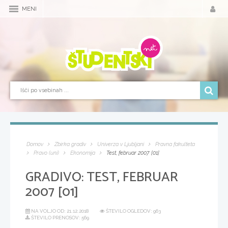
MENI
Domov
Zbirka gradiv
Univerza v Ljubljani
Pravna fakulteta
Pravo (uni)
Ekonomija
Test, februar 2007 [01]
GRADIVO:
TEST, FEBRUAR
2007 [01]
NA VOLJO OD:
21.12.2018
ŠTEVILO OGLEDOV: 963
ŠTEVILO PRENOSOV: 569