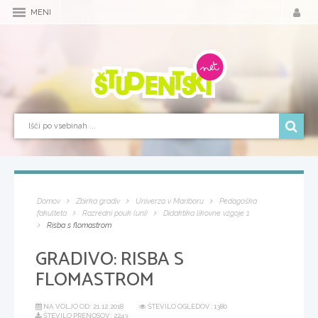
MENI
Domov
Zbirka gradiv
Univerza v Mariboru
Pedagoška
fakulteta
Razredni pouk (uni)
Didaktika likovne vzgoje 1
Risba s flomastrom
GRADIVO:
RISBA S
FLOMASTROM
NA VOLJO OD:
21.12.2018
ŠTEVILO OGLEDOV: 1380
ŠTEVILO PRENOSOV: 2243