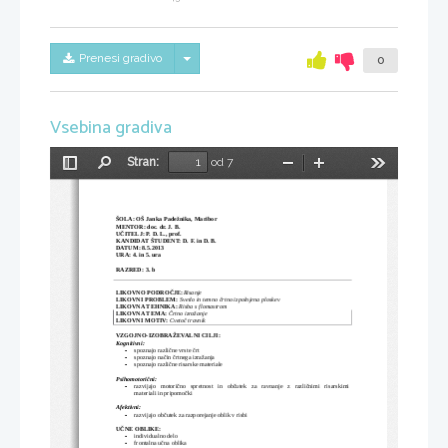
Skrij/prikaži meni
Prenesi gradivo
0
Vsebina gradiva
Stran:
od 7
Preklopi
Najdi
Pomanjšaj
Povečaj
Orodja
stransko
vrstico
ŠOLA: OŠ Janka Padežnika, Maribor 
MENTOR: doc. dr. J. B.
UČITELJ: P. D. L., prof. 
KANDIDAT ŠTUDENT: D. F. in D. B.
DATUM: 8.5.2013
URA: 4. in 5. ura 
RAZRED: 3. b 
LIKOVNO PODROČJE:
Risanje
LIKOVNI PROBLEM: 
Svetlo in temno črtno izpolnjena ploskev     
LIKOVNA TEHNIKA:
 Risba s flomastrom 
LIKOVNA TEMA: 
Črtno izražanje                                                            
LIKOVNI MOTIV: 
Cvetoč travnik
VZGOJNO-IZOBRAŽEVALNI CILJI:
Kognitivni: 
-
spoznajo različne vrste črt
-
spoznajo način črtnega izražanja
-
spoznajo različne risarske materiale
Psihomotorični: 
-
razvijajo   motorično   spretnost   in   občutek   za   ravnanje   z   različnimi   risarskimi
materiali in pripomočki
Afektivni: 
-
razvijajo občutek za razporejanje oblik v risbi
UČNE OBLIKE: 
-
individualno delo
-
frontalna učna oblika