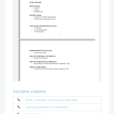
UČNE METODE:
Splošne metode:
-
razgovor
-
razlaga
-
demonstracija
Specifične metode: 
-
specifičnost estetske komunikacije
-
specifičnost ustvarjalnih procesov
ZNAČILNOST DIDAKTIČNE ENOTE: 
-
uvodna ura
-
ura praktičnega dela
-
ura ustvarjanja
1
MEDPREDMETNE POVEZAVE: 
-
spoznavanje okolja
LIKOVNI MATERIALI IN ORODJA:
-
Risalni list, flomaster 
LIKOVNO DIDAKTIČNA SREDSTVA: 
-
Reprodukcija izbranih umetniških del, fotorgarfije, tabla
VIRI IN LITERATURA: 
-
Nacionalni učni načrt: 
Likovna vzgoja. Ljubljana. 2011
Sorodne vsebine
Swift, Jonathan: Guliverjeva potovanja
Lastnosti polimernih materialov