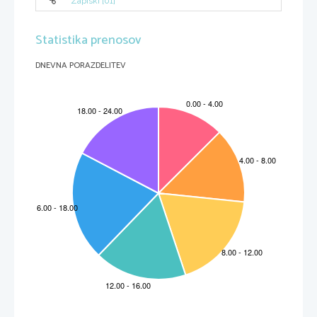
Zapiski [01]
Statistika prenosov
DNEVNA PORAZDELITEV
ARTIKULACIJA UČNE URE
2
SNOVNI DEL
METODIČNI DEL
UVODNA     MOTIVACIJA     (Kognitivna     učna
Frontalna oblika 
strategija)
Učence   povabiva,   da   si   prinesejo   stole   in   se
posedejo v polkrog.
Metoda razgovora 
Razdeliva jim razrezane koščke dveh reprodukcij.
Metoda prikazovanja
Nato ti dve reprodukciji pokaževa učencem in ju
pritrdiva na tablo, vsak pride svoj košček zalepit
pod
tisto
reprodukcijo     pod
katero spada njihov košček. 
Vincent Van Gogh - 
Fishing boats on the Beach (Ribiški
čolni na plaži)