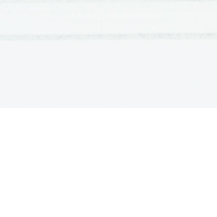
Glede na sestavljenost ločimo : enostavno
1.
Enostavno učenje – s pogojevanje (dre
2.
Sestavljeno učenje – s posnemanjem  (
podlagi poskusov  in zmot, učenje z 
1010 učenje s pogojevanjem(dresura)
Pavlov (psiholog)  
A)
HRANA (brezpogojni dražljaj)...IZL
B)
HRANA + SVETILO (brezpogojni dražlj
(brezpogojna reakcija) IZLOČANJE S
C)
SVETILO(pogojni dražljaj)...IZLOČAN
 Zaradi istočasnega ponavljanja brezpogojnega i
nekaj časa pojavi ista reakcija kot na brezpogojni
1.
Učenje s klasičnim pogojevanjem (str.36)
-
Ivan Pavlov
-
primer: pes        se začne sliniti, ko vidi h
slini se tudi ob drugih dražjajih, ki se pojavijo
istočasno kot hrana
-
dražljaj = stimulus
reakcija = odgovor
-
hrana je povzročila slinjenje
D
R