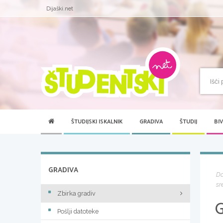
Dijaški.net
ŠTUDIJSKI ISKALNIK
GRADIVA
ŠTUDIJ
BI
GRADIVA
D
sr
Zbirka gradiv
Pošlji datoteke