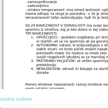
- samospoštovanje
- zadovoljstvo
- otrokov temperament: ena izmed lastnosti; vpl
mama odhaja; ta vloga je posredna -> če je otrok
nenavezanosti težje zadovoljujejo; tudi če je bola
Str.29 NAVEZANOST V ODRASLOSTI (na svoje lastne
spominu iz otroštva, kaj je bilo dobro in kaj slabo
TIPI NAVEZANOSTI:
1.
OPUŠČUJOČI – podoben izogibanju pri otroci
in starših; ali se ne spomnijo ali pa govori
2.
AVTONOMNI: odrasli, ki pripovedujejo o otr
slabih stvari; ne bodo počeli enakih napak k
premladih mater (te matere so imele zelo s
svojih negativnih izkušenj so se marsikaj n
3.
PRETIRANO VKLJUČENI: se veliko spominjaj
preteklostjo
4.
NERAZREŠENI: odrasli, ki žalujejo za starši a
zlorabe
Pomen otrokove navezanosti: razvoj otrokove na
vsem ostalim razvojem.
SAMOPODOBA-IZRAZI
orodne vsebine
1.
Kakovosten odnos do sebe = samorazume
2.
Količinski odnos do sebe = samoocenjeva