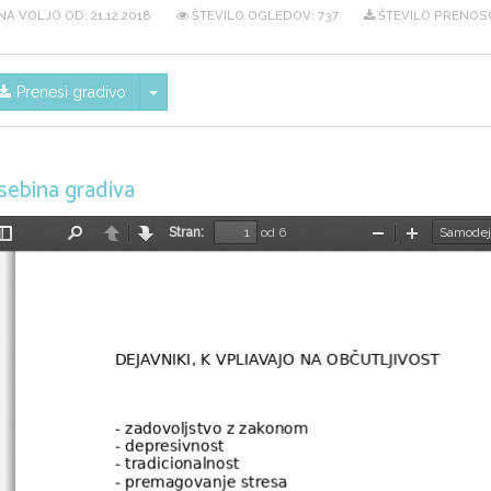
NA VOLJO OD:
21.12.2018
ŠTEVILO OGLEDOV: 737
ŠTEVILO PRENOSO
Skrij/prikaži meni
Prenesi gradivo
sebina gradiva
Stran:
od 6
Preklopi
Najdi
Nazaj
Naprej
Pomanjšaj
Povečaj
stransko
vrstico
DEJAVNIKI, K VPLIAVAJO NA OBČUTLJIVOST
- zadovoljstvo z zakonom
- depresivnost
- tradicionalnost
- premagovanje stresa