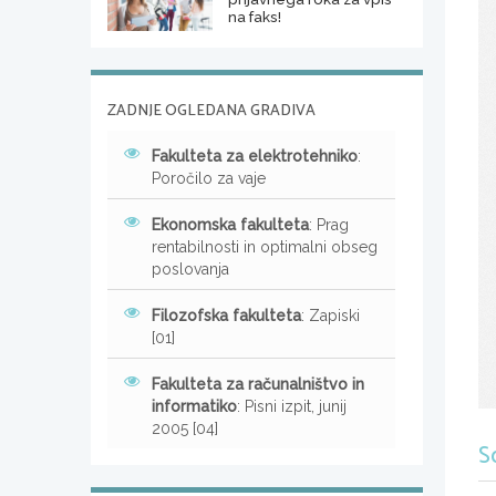
na faks!
ZADNJE OGLEDANA GRADIVA
Fakulteta za elektrotehniko
:
Poročilo za vaje
Ekonomska fakulteta
: Prag
rentabilnosti in optimalni obseg
poslovanja
Filozofska fakulteta
: Zapiski
[01]
Fakulteta za računalništvo in
informatiko
: Pisni izpit, junij
2005 [04]
S