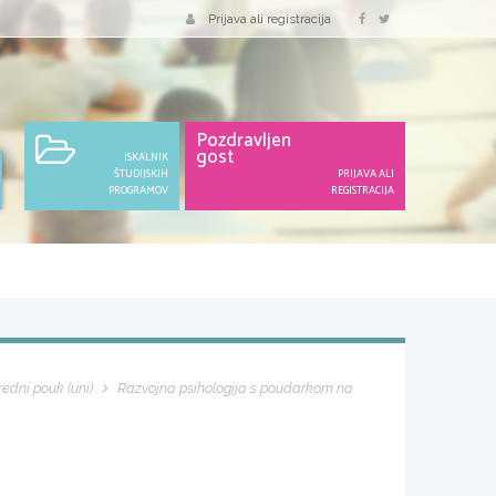
Prijava ali registracija
Pozdravljen
gost
ISKALNIK
ŠTUDIJSKIH
PRIJAVA ALI
PROGRAMOV
REGISTRACIJA
edni pouk (uni)
Razvojna psihologija s poudarkom na