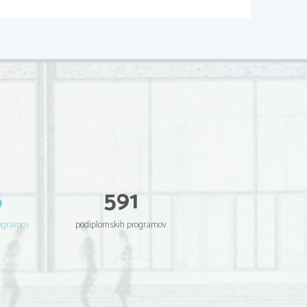
pojavljanja. Mlajši predšolski 
bega. Če ga veliko objemajo = 
JE
 bontonov, pisanja, branja, 
rv, ...)
 izkušenj. 
nzorno ali zaznavno učenje -> 
j. Nato ločimo psihomotorično 
e, hoja). Tretje področje je 
6
591
akov, definicij, besed, ...). 
a (bonton v vožnji, pravila 
rogramov
podiplomskih programov
žnja avtomobila
ovorjava besed, pravilne besede, 
nca)