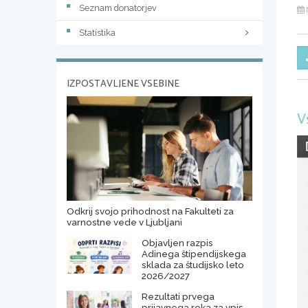
Seznam donatorjev
Statistika
IZPOSTAVLJENE VSEBINE
V
Odkrij svojo prihodnost na Fakulteti za
varnostne vede v Ljubljani
Objavljen razpis
Adinega štipendijskega
sklada za študijsko leto
2026/2027
Rezultati prvega
prijavnega roka za vpis