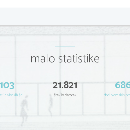
Mlajši otroci težko ločijo različna področja 
otrok sebe zaznava le kot dobrega ali sla
poz. Odnos (dobra samoocena)
4.UČEN
Učenje je proces pridobivanja izkušenj.
malo statistike
(učenje hoje, vožnje kolesa, inštrumentov,
plavanj, govorjenja, razlikovanja okusov, ba
Učenje je intelektualni proces pridobivanja
Učenje delimo glede na področja. To je se
razlikovanje barv, oblik, velikosti, funkci
učenje (premikanje volana, risanje, plavanj
103
21.821
68
verbalno ali besedno (učimo se prometnih zn
Poznamo pa tudi osebnostno področje učenj
vedenja, ... )
et in visokih šol
število datotek
dodiplomskih p
Povezovanje teh štiri oblik učenja:  -> vo
vožnja avtomobila

igranje nogometa

govor 

(GOVOR: razlikovanje glasov, pravilna izg
možnost, da nekdo drug pove nekaj do ko