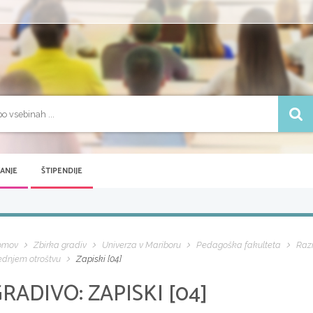
VANJE
ŠTIPENDIJE
omov
Zbirka gradiv
Univerza v Mariboru
Pedagoška fakulteta
Razr
ednjem otroštvu
Zapiski [04]
GRADIVO:
ZAPISKI [04]