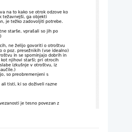
iva na to kako se otrok odzove ko
 težavnejši, ga objekti 
n, je težko zadovoljiti potrebe.
 starše, vprašali so jih po 
)
h, ne želijo govoriti o otroštvu 
jo o poz. presežnikih (vse idealno)
oštvu in se spominjajo dobrih in 
ot njihovi starši; pri otrocih 
labe izkušnje v otroštvu, iz 
aučile.)
o, so preobremenjeni s 
li tisti, ki so doživeli razne 
vezanosti je tesno povezan z 
vanje
nje, samospoštovanje, 