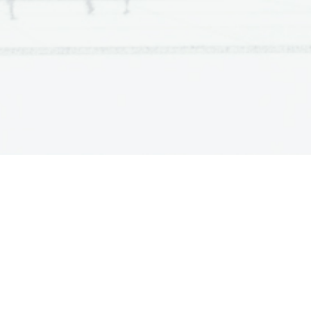
 in sestavljeno učenje.
sura) in mehanično učenje.
 modelno učenje), učenje na 
razumevanjem/vpogledom.
OČANJE SLINE
aj + pogojni dražljaj)...
LINE
JE SLINE (pogojna reakcija)
n pogojnega dražljaja se čez 
 dražljaj.
rano