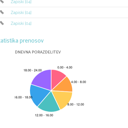
samovrednotenje
Zapiski [04]
Str.32 RAZVOJ SAMOPODOBE
Zapiski [04]
S starostjo samoocene padajo. Realnost samih oc
Osebe, ki dobro poznajo otroke, bi prosili, naj oc
Zapiski [04]
Ocenjevalne lestvice (lahko so slikovne)

Primer  1: narisane deklice (če sprašujemo
dečke):
tatistika prenosov
slika 1:deklica, ki dobro sestavlja kocke
slika 2: deklica, ki slabo sestavlja kocke
DNEVNA PORAZDELITEV
vprašamo deklico, kateri je bolj podobna i
Primer 2: narisana ravnica; nato otroci ozn
Velikost                   
                 ravnilo    krogci 