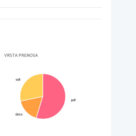
en pa se viša.
enijo otroka.
 deklice) in dečki (če sprašujemo
VRSTA PRENOSA
n kako zelo ji je podobna
ačijo krogec, ki predstavlja neko 