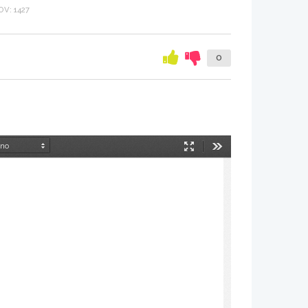
V: 1427
0
Način
Orodja
predstavitve