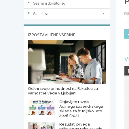
P
Seznam donatorjev
Statistika
IZPOSTAVLJENE VSEBINE
V
Odkrij svojo prihodnost na Fakulteti za
varnostne vede v Ljubljani
Objavljen razpis
Adinega štipendijskega
sklada za študijsko leto
2026/2027
Rezultati prvega
prijavnega roka za vpis