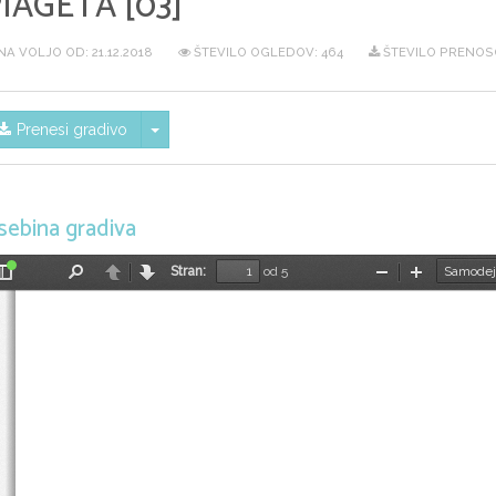
IAGETA [03]
NA VOLJO OD:
21.12.2018
ŠTEVILO OGLEDOV: 464
ŠTEVILO PRENOSO
Skrij/prikaži meni
Prenesi gradivo
sebina gradiva
Stran:
od 5
Preklopi
Najdi
Nazaj
Naprej
Pomanjšaj
Povečaj
stransko
vrstico