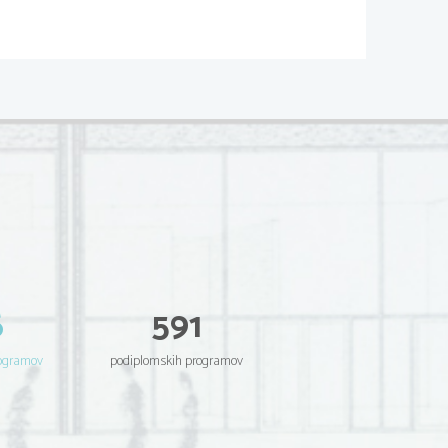
et in 2 meseca in prihaja iz predmestja 
 posoda z istim volumnom, list papirja,
 papirja, svinčnik.
6
591
rogramov
podiplomskih programov