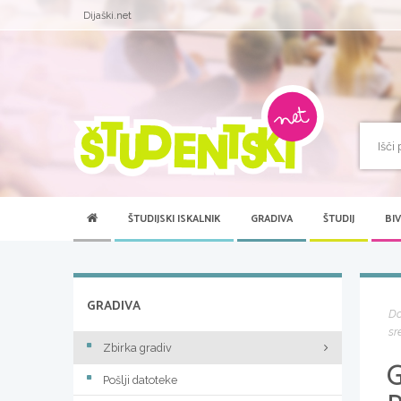
Dijaški.net
ŠTUDIJSKI ISKALNIK
GRADIVA
ŠTUDIJ
BI
GRADIVA
D
sr
Zbirka gradiv
Pošlji datoteke