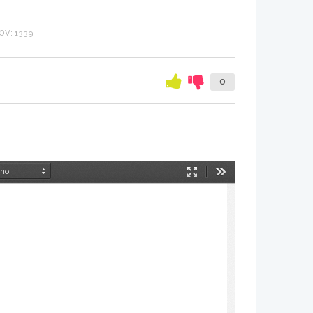
V: 1339
0
Način
Orodja
predstavitve