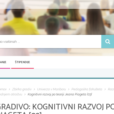
VANJE
ŠTIPENDIJE
omov
Zbirka gradiv
Univerza v Mariboru
Pedagoška fakulteta
Razr
ednjem otroštvu
Kognitivni razvoj po teoriji Jeana Piageta [03]
GRADIVO:
KOGNITIVNI RAZVOJ PO