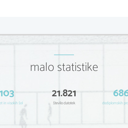
Metode
Poizkus sem izvajala na otroku z imenom Žan, ki je star 8 l
pri Trbovljah.
Pripomočki
Konzervacija količine
:
 voda, dve pokončni in ena ležeča
malo statistike
svinčnik.
Seriacija
: 
sedem različno dolgih in enako debelih palic, list
Klasifikacija:
4 matrike, list papirja, svinčnik.
103
21.821
68
Intervju: list papirja, svinčnik
et in visokih šol
število datotek
dodiplomskih p