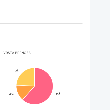
Avtorica: T. S.
Mentor: asist. dr. B. M.
VRSTA PRENOSA