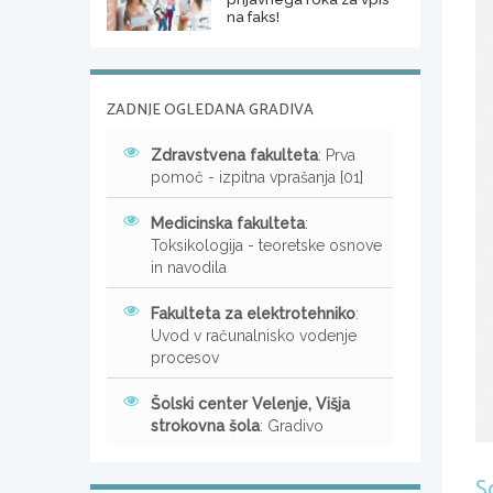
na faks!
ZADNJE OGLEDANA GRADIVA
Zdravstvena fakulteta
: Prva
pomoč - izpitna vprašanja [01]
Medicinska fakulteta
:
Toksikologija - teoretske osnove
in navodila
Fakulteta za elektrotehniko
:
Uvod v računalnisko vodenje
procesov
Šolski center Velenje, Višja
strokovna šola
: Gradivo
S