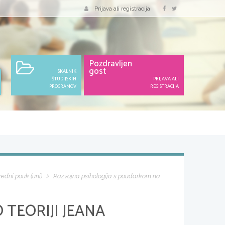
Prijava ali registracija
Pozdravljen
gost
ISKALNIK
ŠTUDIJSKIH
PRIJAVA ALI
PROGRAMOV
REGISTRACIJA
edni pouk (uni)
Razvojna psihologija s poudarkom na
 TEORIJI JEANA