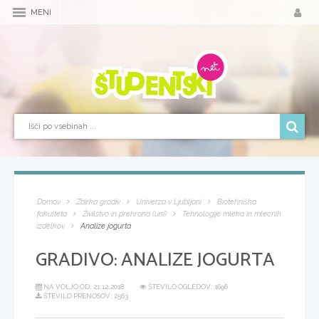
MENI
Domov
Zbirka gradiv
Univerza v Ljubljani
Biotehniška
fakulteta
Živilstvo in prehrana (uni)
Tehnologije mleka in mlecnih
izdelkov
Analize jogurta
GRADIVO:
ANALIZE JOGURTA
NA VOLJO OD:
21.12.2018
ŠTEVILO OGLEDOV: 1696
ŠTEVILO PRENOSOV: 2563