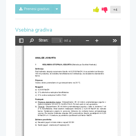
Skrij/prikaži meni
Prenesi gradivo
+4
Vsebina gradiva
Stran:
od 4
Preklopi
Najdi
Pomanjšaj
Povečaj
Orodja
stransko
vrstico
ANALIZE JOGURTA 
1 
KISLINSKA STOPNJA JOGURTA
 (Metoda po SoxhletHenkelu) 
Definicija 
Pod kislinsko stopnjo razumemo število ml 0,25 M Na
OH, ki so potrebni za titracijo 
100 ml produkta, ob dodatku fenolftaleina kot indik
atorja, da dosežemo standardno 
barvo. 
Priprava 
Vzorec dobro premešamo in ga temperiramo na 20 °C. 
Reagenti 
a)  0,25 M NaOH 
b)  2 % alkoholna raztopina fenolftaleina 
c)  5 % vodna raztopina CoSO
7H
O 
4*
2
Postopek 
a)  Priprava  standardne  barve
:  Odpipetiramo  25  ml  dobro  premešanega  jogurta  v 
čašo in dodamo 0,5 ml 5 % CoSO
7H
O. Po treh urah ni več uporabna. 
4*
2
b)  Titracija
: Odpipetiramo 25 ml dobro premešanega jogurta v ča
šo in dodamo 1 ml 
2  % fenolftaleina.  Med  stalnim mešanjem titriramo  z
  0,25  M  NaOH  do  rožnate 
barve.  Oplaknemo  pipeto  in  ponovno  titriramo  do  rož
nate  barve  primerjalnega 
vzorca. Za izračun kislinske stopnje (SH) pomnožimo
 število porabljenih ml 0,25 
M NaOH s 4. V izračunu je potrebno upoštevati tudi 
faktor NaOH. 
Zahteve pravilnika 
a)  Navadni jogurt in kislo mleko: največ 55 SH 
b)  Sadni jogurt: vrednost pH najmanj 3,5. 