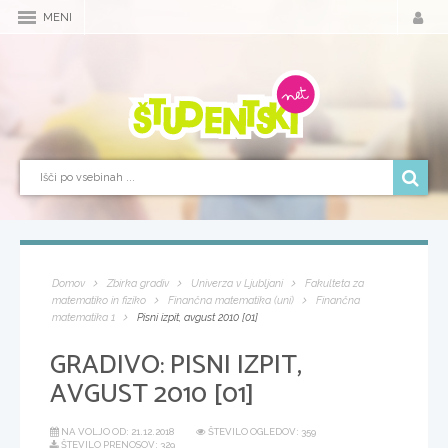
MENI
Domov
Zbirka gradiv
Univerza v Ljubljani
Fakulteta za
matematiko in fiziko
Finančna matematika (uni)
Finančna
matematika 1
Pisni izpit, avgust 2010 [01]
GRADIVO:
PISNI IZPIT,
AVGUST 2010 [01]
NA VOLJO OD:
21.12.2018
ŠTEVILO OGLEDOV: 359
ŠTEVILO PRENOSOV: 329