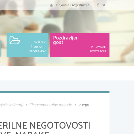
Prijava ali registracija
Pozdravljen
gost
ISKALNIK
ŠTUDIJSKIH
PRIJAVA ALI
PROGRAMOV
REGISTRACIJA
rojništvo (mag)
Eksperimentalne metode
2. vaja -
MERILNE NEGOTOVOSTI