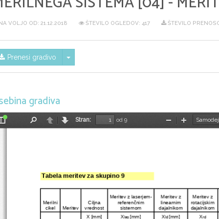
ERILNEGA SISTEMA [04] - MERI
NA VOLJO OD:
21.12.2018
ŠTEVILO OGLEDOV: 417
ŠTEVILO PRENOSOV
Skrij/prikaži meni
Prenesi gradivo
sebina gradiva
Stran:
od 9
Preklopi
Najdi
Nazaj
Naprej
Pomanjšaj
Povečaj
stransko
vrstico
Tabela meritev za skupino 9
Meritev z laserjem-
Meritev z 
Meritev z 
Merilni 
Ciljna 
referenčnim 
linearnim 
rotacijskim 
cikel
Meritev
vrednost
sistemom
dajalnikom
dajalnikom
X [mm]
X
[mm]
X
[mm]
X
las 
ld 
rd