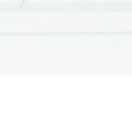
a
0.025
j
a
d
a
g
0.02
e
n
l
a
t
0.015
n
e
m
e
0.01
r
k
n
i
a
0.005
g
e
n
r
a
0
e
n
-50
0
50
100
150
200
i
l
a
-0.005
k
a
p
a
N
-0.01
Referenčna meritev Xl
Graf absolutnega pograška za rotacij
0.035
]
m
m
[
d
0.03
r
e
a
k
i
n
0.025
l
a
j
a
d
a