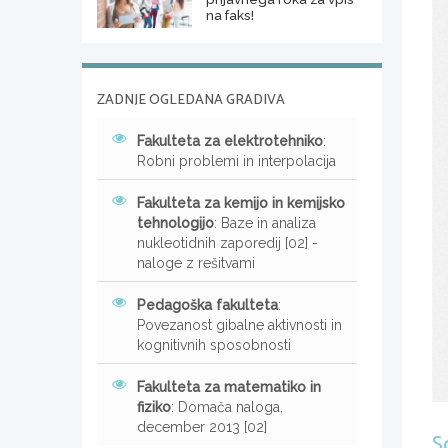
na faks!
ZADNJE OGLEDANA GRADIVA
Fakulteta za elektrotehniko
:
Robni problemi in interpolacija
Fakulteta za kemijo in kemijsko
tehnologijo
: Baze in analiza
nukleotidnih zaporedij [02] -
naloge z rešitvami
Pedagoška fakulteta
:
Povezanost gibalne aktivnosti in
kognitivnih sposobnosti
Fakulteta za matematiko in
fiziko
: Domača naloga,
december 2013 [02]
S