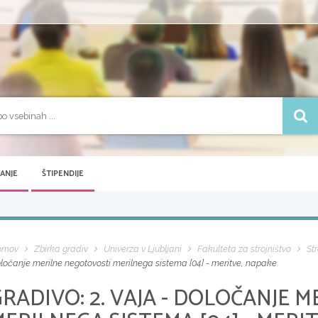
VANJE
ŠTIPENDIJE
omov
Zbirka gradiv
Univerza v Ljubljani
Fakulteta za strojništvo
St
ločanje merilne negotovosti merilnega sistema [04] - meritve, napake
GRADIVO:
2. VAJA - DOLOČANJE 