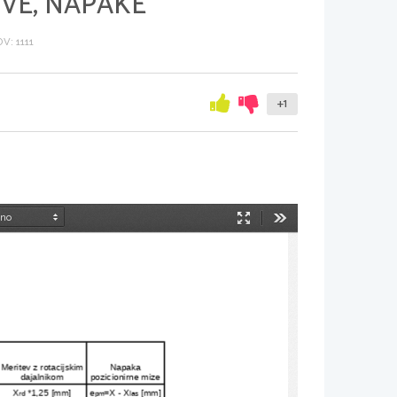
TVE, NAPAKE
: 1111
+1
Način
Orodja
predstavitve
Meritev z rotacijskim 
Napaka 
dajalnikom
pozicionirne mize
X
 *1,25 [mm]
e
=X - X
 [mm]
rd
pm
las