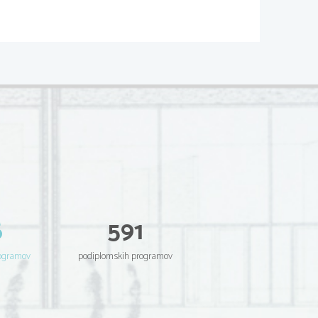
Cikel1
250
300
350
400
Cikel 2
Cikel 3
s [mm]
250
300
350
400
s [mm]
6
591
ni inkrementalni dajalnik
rogramov
podiplomskih programov