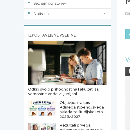
M
Seznam donatorjev
Statistika
IZPOSTAVLJENE VSEBINE
V
Odkrij svojo prihodnost na Fakulteti za
varnostne vede v Ljubljani
Objavljen razpis
Adinega štipendijskega
sklada za študijsko leto
2026/2027
Rezultati prvega
prijavnega roka za vpis