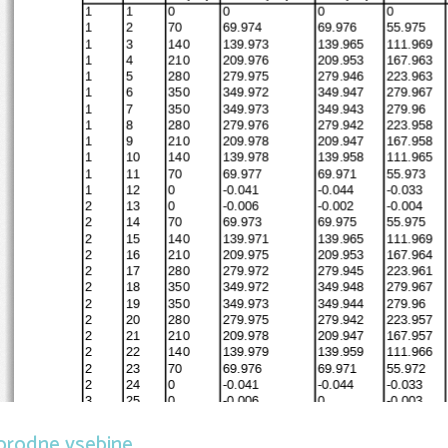
1
1
0
0
0
0
1
2
70
69.974
69.976
55.975
1
3
140
139.973
139.965
111.969
1
4
210
209.976
209.953
167.963
1
5
280
279.975
279.946
223.963
1
6
350
349.972
349.947
279.967
1
7
350
349.973
349.943
279.96
1
8
280
279.976
279.942
223.958
1
9
210
209.978
209.947
167.958
1
10
140
139.978
139.958
111.965
1
11
70
69.977
69.971
55.973
1
12
0
-0.041
-0.044
-0.033
2
13
0
-0.006
-0.002
-0.004
2
14
70
69.973
69.975
55.975
2
15
140
139.971
139.965
111.969
2
16
210
209.975
209.953
167.964
2
17
280
279.972
279.945
223.961
2
18
350
349.972
349.948
279.967
2
19
350
349.973
349.944
279.96
2
20
280
279.975
279.942
223.957
2
21
210
209.978
209.947
167.957
2
22
140
139.979
139.959
111.966
2
23
70
69.976
69.971
55.972
2
24
0
-0.041
-0.044
-0.033
3
25
0
-0.006
0
-0.003
3
26
70
69.972
69.975
55.975
3
27
140
139.97
139.964
111.968
orodne vsebine