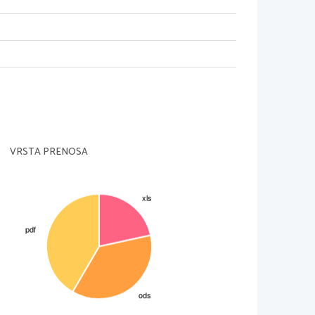
209.9525
0.027
279.9525
0.027
349.95875
0.028
349.94875
0.029
279.94625
0.026
209.94625
0.023
139.9575
0.021
69.96625
0.024
-0.04375
0.043
 pozicionirno mizo
VRSTA PRENOSA
Cikel1
Cikel 2
 pozicionirno mizo
Cikel 3