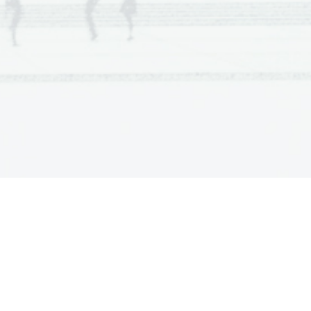
Cikel 1
Cikel 2
Cikel 3
250
300
350
400
as [mm]
ski inkrementalni dajalnik