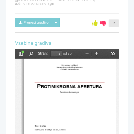
NA VOLJO OD:
21.12.2018
ŠTEVILO OGLEDOV: 1127
ŠTEVILO PRENOSOV: 2378
Skrij/prikaži meni
Prenesi gradivo
+1
Vsebina gradiva
Stran:
od 10
Preklopi
Najdi
Pomanjšaj
Povečaj
Orodja
stransko
vrstico
Univerza v Ljubljani
Naravoslovnotehniška fakulteta
Oddelek za tekstilstvo
P
ROTIMIKROBNA
APRETURA
Seminarska naloga
Smer študija:
Načrtovanje tekstilij in oblačil, 3. letnik