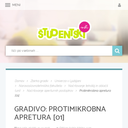
MENI
Domov
Zbirka gradiv
Univerza v Ljubljani
Naravoslovnotehniška fakulteta
Načrtovanje tekstilij in oblačil
(uni)
Načrtovanje aperturnih postopkov
Protimikrobna apretura
[01]
GRADIVO:
PROTIMIKROBNA
APRETURA [01]