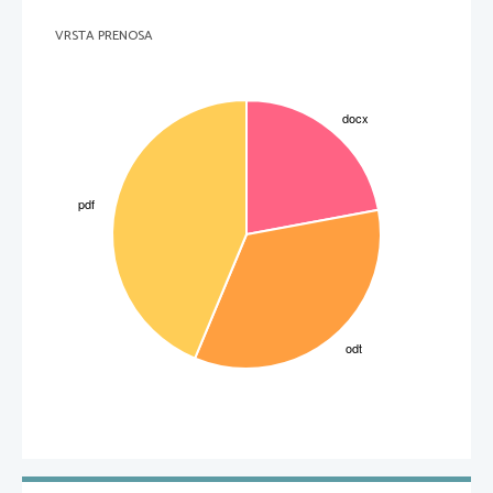
orodje za spreminjanje površinskih lastnosti naravnih in umetnih vlaken. Materiali, ki
jih dobimo s kemijskim cepljenjem celuloznega substrata se lahko uporabljajo za
proizvodnjo pametnih tekstilij in tekstilij s specifičnimi lastnostmi. Nanostrukture
VRSTA PRENOSA
povečajo   antibakterijske   lastnosti,   vodoodbojnost,   odpornost   na   umazanijo,
antistatičnost... Prevlečenje površine z nanodelci v obutvenih tekstilijah prinaša
aktivne   površine   z   lastnostmi   UV-zaščite,   antimikrobnih   lastnosti   in   lastnosti
samočiščenja.   Slednjo   dobimo   z   uporabo   nano-TiO2/nano-ZnO   prevleke,
antimikrobne lastnosti pa z nano-Ag.
3