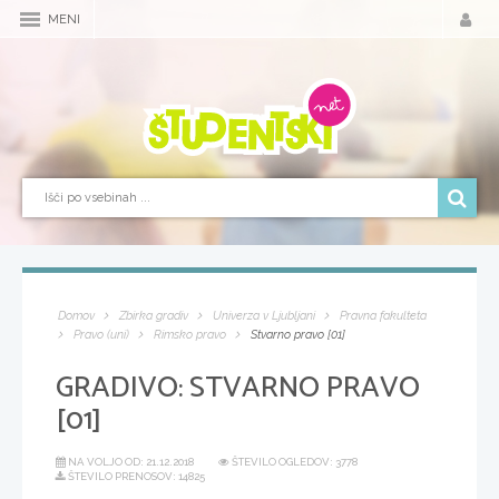
MENI
Domov
Zbirka gradiv
Univerza v Ljubljani
Pravna fakulteta
Pravo (uni)
Rimsko pravo
Stvarno pravo [01]
GRADIVO:
STVARNO PRAVO
[01]
NA VOLJO OD:
21.12.2018
ŠTEVILO OGLEDOV: 3778
ŠTEVILO PRENOSOV: 14825