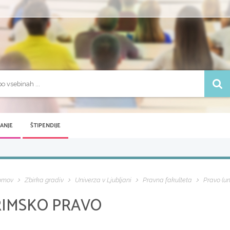
VANJE
ŠTIPENDIJE
omov
Zbirka gradiv
Univerza v Ljubljani
Pravna fakulteta
Pravo (un
RIMSKO PRAVO