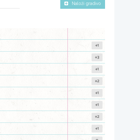
Naloži gradivo
+1
+3
+1
+2
+1
+1
+2
+1