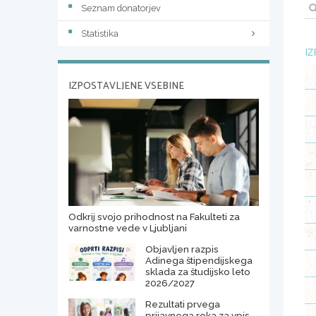
Seznam donatorjev
Statistika
IZ
IZPOSTAVLJENE VSEBINE
Odkrij svojo prihodnost na Fakulteti za
varnostne vede v Ljubljani
Objavljen razpis
Adinega štipendijskega
sklada za študijsko leto
2026/2027
Rezultati prvega
prijavnega roka za vpis