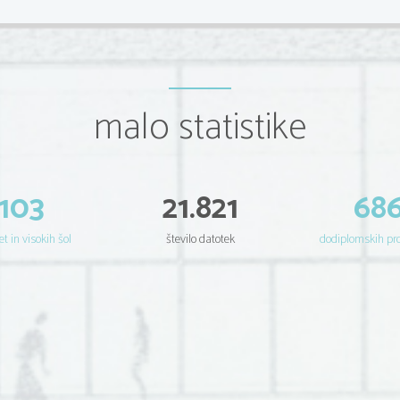
malo statistike
103
21.821
68
et in visokih šol
število datotek
dodiplomskih p