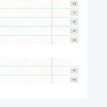
+3
-1
+1
+1
+2
+1
+2