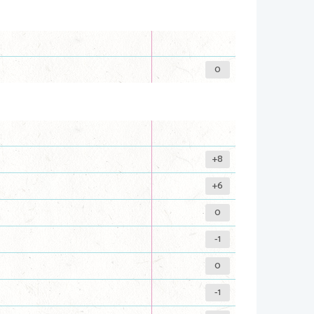
0
+8
+6
0
-1
0
-1