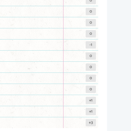
0
0
0
0
-1
0
0
0
0
+1
+1
+3