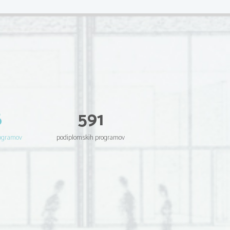
6
591
rogramov
podiplomskih programov