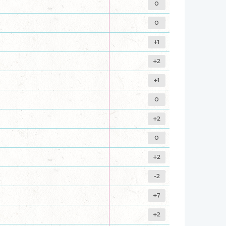
0
0
+1
+2
+1
0
+2
0
+2
-2
+7
+2