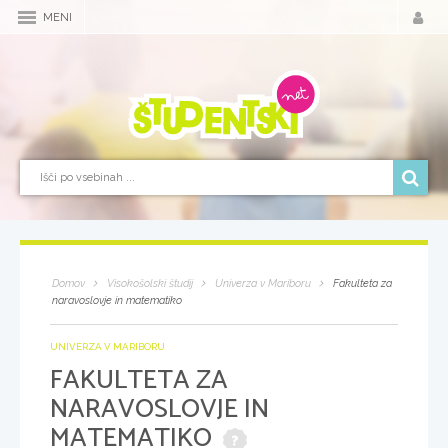
MENI
Domov
Visokošolski študij
Univerza v Mariboru
Fakulteta za
naravoslovje in matematiko
UNIVERZA V MARIBORU
FAKULTETA ZA
NARAVOSLOVJE IN
MATEMATIKO