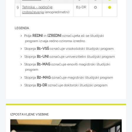
9
B3-DR
Tehnika – področje
(enopredmetni)
izobraževanja
LEGENDA
Polja
REDNI
in
IZREDNI
označujeta ali se študijski
program izvaja redno oziroma izredno.
Stopnja
B1-VSŠ
označuje visokošolski študijski program
Stopnja
B1-UNI
označuje univerzitetni študijski program
Stopnja
B1-MAG
označuje enoviti magistrski študijski
program
Stopnja
B2-MAG
označuje magistrski študijski program
Stopnja
B3-DR
označuje doktorski študijski program
IZPOSTAVLJENE VSEBINE