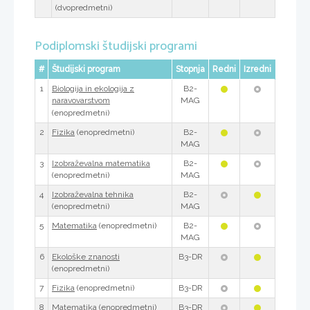
(dvopredmetni)
Podiplomski študijski programi
#
Študijski program
Stopnja
Redni
Izredni
1
B2-
Biologija in ekologija z
MAG
naravovarstvom
(enopredmetni)
2
(enopredmetni)
B2-
Fizika
MAG
3
B2-
Izobraževalna matematika
MAG
(enopredmetni)
4
B2-
Izobraževalna tehnika
MAG
(enopredmetni)
5
(enopredmetni)
B2-
Matematika
MAG
6
B3-DR
Ekološke znanosti
(enopredmetni)
7
(enopredmetni)
B3-DR
Fizika
8
(enopredmetni)
B3-DR
Matematika