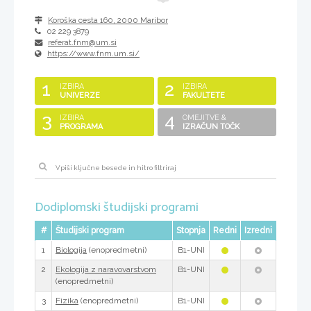
Koroška cesta 160
,
2000
Maribor
02 229 3879
referat.fnm@um.si
https://www.fnm.um.si/
1
2
IZBIRA
IZBIRA
UNIVERZE
FAKULTETE
3
4
IZBIRA
OMEJITVE &
PROGRAMA
IZRAČUN TOČK
Dodiplomski študijski programi
#
Študijski program
Stopnja
Redni
Izredni
1
(enopredmetni)
B1-UNI
Biologija
2
B1-UNI
Ekologija z naravovarstvom
(enopredmetni)
3
(enopredmetni)
B1-UNI
Fizika