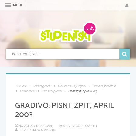
MENI
Domov
Zbirka gradiv
Univerza v Ljubljani
Pravna fakulteta
Pravo (uni)
Rimsko pravo
Pisni izpit, april 2003
GRADIVO:
PISNI IZPIT, APRIL
2003
NA VOLJO OD:
21.12.2018
ŠTEVILO OGLEDOV: 1143
ŠTEVILO PRENOSOV: 1233