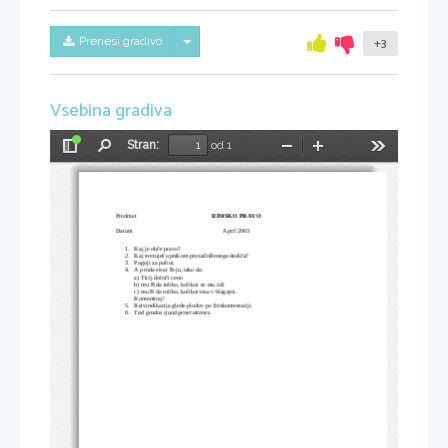
Skrij/prikaži meni
Prenesi gradivo
+3
Vsebina gradiva
Stran:
od 1
Preklopi
Najdi
Pomanjšaj
Povečaj
Orodja
stransko
vrstico
Predmet
RIMSKO PRAVO
Datum
April 2003
1.
Kaj je obče pravo?
2.
Kaj svetuješ upnikom prezadolženega dediča?
3.
Pogoji za pobot.
4.
A proda stvar B-ju, tako da:
a) Ticij določi ceno
b) mu B da toliko, kolikor se mu zdi
c) mu B da toliko, kolikor ima v blagajni.
Komentiraj!
5.
Reivindikacija glede plodov po litiskontestaciji.
6.
Tod gradus quod generationes.