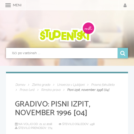
MENI
Domov
Zbirka gradiv
Univerza v Ljubljani
Pravna fakulteta
Pravo (uni)
Rimsko pravo
Pisni izpit, november 1996 [04]
GRADIVO:
PISNI IZPIT,
NOVEMBER 1996 [04]
NA VOLJO OD:
21.12.2018
ŠTEVILO OGLEDOV: 458
ŠTEVILO PRENOSOV: 774