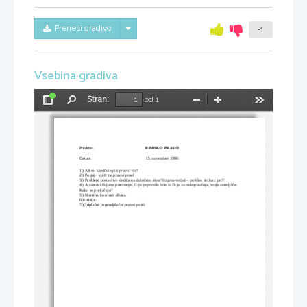
Skrij/prikaži meni
Prenesi gradivo
-1
Vsebina gradiva
Stran:
od 1
Preklopi
Najdi
Pomanjšaj
Povečaj
Orodja
stransko
vrstico
Predmet
RIMSKO PRAVO
Datum
15. november 1996
1.) Ali so klasični spisi pravni vir? 
2.) Pogoj - vpliv na pravni posel 
3.) Problem postavitve dediča na določeno stvar?(izjava-volja) – po klas. in Just. pr.!!
4.) A zastavi B-ju za potovanje, C-ju popravilo hiše in D-ju za nakup sužnja, svoje zemljišče. 
Kako se poplačajo?
5.) Nomina ipso iure divisa. 
6.)Imisije. 
7.)Odplačni in neodplačni pravni posli. 