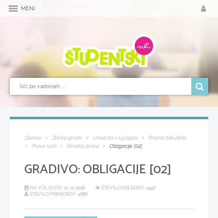
MENI
Domov
Zbirka gradiv
Univerza v Ljubljani
Pravna fakulteta
Pravo (uni)
Rimsko pravo
Obligacije [02]
GRADIVO:
OBLIGACIJE [02]
NA VOLJO OD:
21.12.2018
ŠTEVILO OGLEDOV: 1997
ŠTEVILO PRENOSOV: 4886