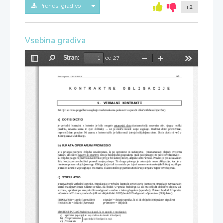
Skrij/prikaži meni
Prenesi gradivo
+2
Vsebina gradiva
Stran:
od 27
Preklopi
Najdi
Pomanjšaj
Povečaj
Orodja
stransko
vrstico
Rimsko pravo - OBLIGACIJE
96
K O N T R A K T N E   O B L I G A C I J E
1. VERBALNI KONTRAKTI
Pri njih se mora pogodbeno soglasje med strankama pokazati v uporabi določenih besed (
verbis
).
a)  DOTIS DICTIO
je verbalni kontrakt, s katerim je bilo mogoče 
ustanoviti doto
  (ustanovitelji: nevestin oče, njegov moški
→
prednik, nevesta sama in njen dolžnik) 
  zet je molče izrazil svoje soglasje. Predmet dote: premičnine,
nepremičnine, pravice. Ni znano, s katero tožbo je lahko mož izterjal obljubljeno doto. Dotis dictio ni več v
Justinijanovi kodifikaciji.
b)  IURATA OPERARUM PROMISSIO
je s prisego potrjena obljuba osvobojenca, ki po oprostitvi iz suženjstva   (
manumissio
) obljubi svojemu
patronu določene 
dajatve ali storitve
. Isto je bil obljubil gospodarju (tudi pod prisego) že pred osvoboditvijo –
ta obljuba pa ga ni pravno zavezovala (prej je bil suženj stvar), ampak samo versko. Pravno je postal zavezan
šele, ko je po osvoboditvi ponovil svojo prisego. Ta druga prisega je ustvarjala novo obligacijo, kar je v
rimskem pravu nekaj izjemnega. Obligacija je tudi tu nastala po izjavi samo ene stranke (dolžnika), upnik pa
je molče izrazil svoje soglasje. Ni znano, s katero tožbo je patron iztožil svojo terjatev zoper osvobojenca.
c)  STIPULATIO
je najvažnejši verbalni kontrakt. Stipulacija je verbalni kontrakt 
stricti iuris
 (samo ena stranka je zavezana in
samo ena upravičena). Sklene se tako, da bodoči U vpraša bodočega D, ali mu obljubi določeno dajatev ali
storitev, vprašani pa mu pritrdilno odgovori – vedno z istim glagolom (
spondeo
). Primer: bodoči U vpraša:
»
Centum mihi dare spondes?
«
 (Ali mi obljubiš dati 100?)
bodoči D odgovori: 
»
Spondeo
«
 (Obljubim.)
 = upnik (upravičen)
stipulari
 = dejanje upnika, ki si da obljubiti (stipulator stipulira)
STIPULATOR
 = dolžnik (zavezan)
promittere
 = obljubiti
PROMISSOR
VRSTE STIPULACIJ (glede na glagol, ki se uporabi v vprašanju):
sponsio
a)
(uporabljali so jo lahko le rimski državljani)
b)
fidepromissio
uporabljali Rimljani in tujci
c)
fideiussio