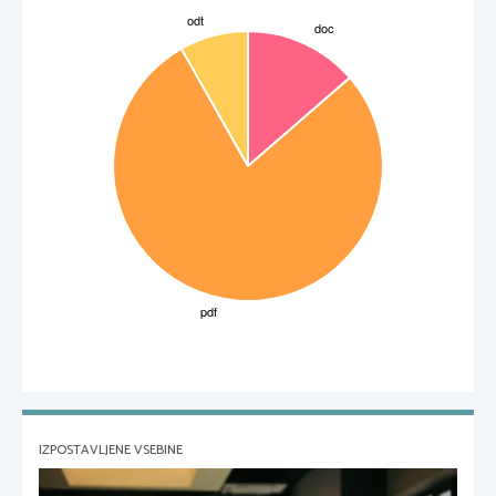
Stipulacije so sklepali tudi kot akcesorne, t.j. v zvezi z obstoječimi obligacijami, zlasti stipulacijskimi. Taka
akcesorna stipulacija na upnikovi strani se imenuje 
adstipulatio
, na dolžnikovi strani pa 
adpromissio
.
a )   A D S T I P U L A T I O
jasna rz
IZPOSTAVLJENE VSEBINE