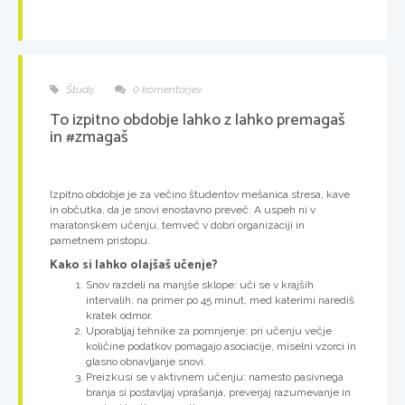
Študij
0 komentarjev
To izpitno obdobje lahko z lahko premagaš
in #zmagaš
Izpitno obdobje je za večino študentov mešanica stresa, kave
in občutka, da je snovi enostavno preveč. A uspeh ni v
maratonskem učenju, temveč v dobri organizaciji in
pametnem pristopu.
Kako si lahko olajšaš učenje?
Snov razdeli na manjše sklope: uči se v krajših
intervalih, na primer po 45 minut, med katerimi narediš
kratek odmor.
Uporabljaj tehnike za pomnjenje: pri učenju večje
količine podatkov pomagajo asociacije, miselni vzorci in
glasno obnavljanje snovi.
Preizkusi se v aktivnem učenju: namesto pasivnega
branja si postavljaj vprašanja, preverjaj razumevanje in