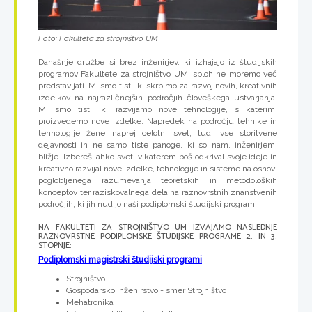
Foto: Fakulteta za strojništvo UM
Današnje družbe si brez inženirjev, ki izhajajo iz študijskih
programov Fakultete za strojništvo UM, sploh ne moremo več
predstavljati. Mi smo tisti, ki skrbimo za razvoj novih, kreativnih
izdelkov na najrazličnejših področjih človeškega ustvarjanja.
Mi smo tisti, ki razvijamo nove tehnologije, s katerimi
proizvedemo nove izdelke. Napredek na področju tehnike in
tehnologije žene naprej celotni svet, tudi vse storitvene
dejavnosti in ne samo tiste panoge, ki so nam, inženirjem,
bližje. Izbereš lahko svet, v katerem boš odkrival svoje ideje in
kreativno razvijal nove izdelke, tehnologije in sisteme na osnovi
poglobljenega razumevanja teoretskih in metodoloških
konceptov ter raziskovalnega dela na raznovrstnih znanstvenih
področjih, ki jih nudijo naši podiplomski študijski programi.
NA FAKULTETI ZA STROJNIŠTVO UM IZVAJAMO NASLEDNJE
RAZNOVRSTNE PODIPLOMSKE ŠTUDIJSKE PROGRAME 2. IN 3.
STOPNJE:
Podiplomski magistrski študijski programi
Strojništvo
Gospodarsko inženirstvo - smer Strojništvo
Mehatronika