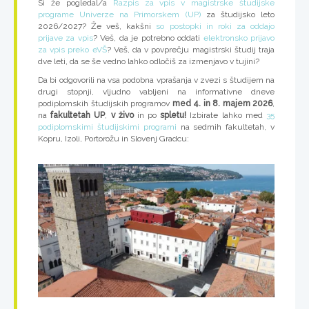
Si že pogledal/a
Razpis za vpis v magistrske študijske
programe Univerze na Primorskem (UP)
za študijsko leto
2026/2027? Že veš, kakšni
so postopki in roki za oddajo
prijave za vpis
? Veš, da je potrebno oddati
elektronsko prijavo
za vpis preko eVŠ
? Veš, da v povprečju magistrski študij traja
dve leti, da se še vedno lahko odločiš za izmenjavo v tujini?
Da bi odgovorili na vsa podobna vprašanja v zvezi s študijem na
drugi stopnji, vljudno vabljeni na informativne dneve
podiplomskih študijskih programov
med 4. in 8. majem 2026
,
na
fakultetah UP
,
v živo
in po
spletu!
Izbirate lahko med
35
podiplomskimi študijskimi programi
na sedmih fakultetah, v
Kopru, Izoli, Portorožu in Slovenj Gradcu: