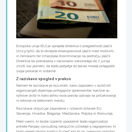
Evropska unija (EU) je sprejela direktivo o preglednosti plačil
(2023/970), da bi okrepila enakopravnost plačil med moškimi
in ženskami ter zmanjšala diskriminacijo na področju plačil.
Direktiva bo prenesena v nacionalno zakonodajo do 7. junija
2026, kar pomeni, da bodo podjetja do takrat morala prilagoditi
svoje procese in sisteme.
Z raziskavo vpogled v prakso
Namen te raziskave je razumeti, kako zaposleni v različnih
organizacijah dojemajo prihajajoče spremembe, kakšne so
njihove skrbi in kako lahko nova pravila vplivajo na pričakovanja
in odnose na delovnem mestu.
Raziskava vključuje zaposlene v izbranih državah EU:
Slovenija, Hrvaška, Bolgarija, Madžarska, Poljska in Romunija.
Med vsemi, ki boste izpolnili vprašalnik bodo organizatorji
ankete Fairpay consulting naključno izžrebali 5 nagrajencev, ki
bodo prejeli darilno kartico SuperCard ali pa prenosno polnilno