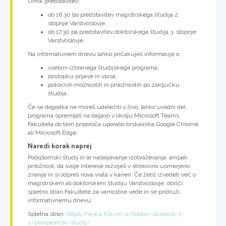
Urnik predstavitev:
ob 16.30 bo predstavitev magistrskega študija 2.
stopnje Varstvoslovje,
ob 17.30 pa predstavitev doktorskega študija 3. stopnje
Varstvoslovje.
Na informativnem dnevu lahko pričakuješ informacije o:
vsebini izbranega študijskega programa,
postopku prijave in vpisa,
poklicnih možnostih in priložnostih po zaključku
študija.
Če se dogodka ne moreš udeležiti v živo, lahko uvodni del
programa spremljaš na daljavo v okolju Microsoft Teams.
Fakulteta ob tem priporoča uporabo brskalnika Google Chrome
ali Microsoft Edge.
Naredi korak naprej
Podiplomski študij ni le nadaljevanje izobraževanja, ampak
priložnost, da svoje interese razviješ v strokovno usmerjeno
znanje in si odpreš nova vrata v karieri. Če želiš izvedeti več o
magistrskem ali doktorskem študiju Varstvoslovje, obišči
spletno stran Fakultete za varnostne vede in se pridruži
informativnemu dnevu.
Spletna stran:
https://www.fvv.um.si/bodoci-studenti-2-
2/podiplomski-studij/