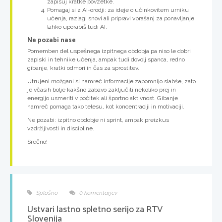
zapisuj kratke povzetke.
Pomagaj si z AI-orodji: za ideje o učinkovitem urniku
učenja, razlagi snovi ali pripravi vprašanj za ponavljanje
lahko uporabiš tudi AI.
Ne pozabi nase
Pomemben del uspešnega izpitnega obdobja pa niso le dobri
zapiski in tehnike učenja, ampak tudi dovolj spanca, redno
gibanje, kratki odmori in čas za sprostitev.
Utrujeni možgani si namreč informacije zapomnijo slabše, zato
je včasih bolje kakšno zabavo zaključiti nekoliko prej in
energijo usmeriti v počitek ali športno aktivnost. Gibanje
namreč pomaga tako telesu, kot koncentraciji in motivaciji.
Ne pozabi: izpitno obdobje ni sprint, ampak preizkus
vzdržljivosti in discipline.
Srečno!
Splošno
0 komentarjev
Ustvari lastno spletno serijo za RTV
Slovenija