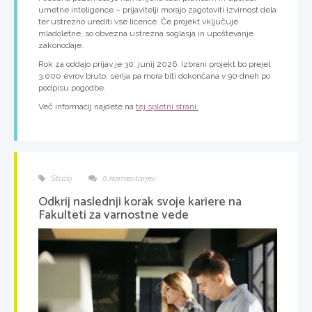
umetne inteligence – prijavitelji morajo zagotoviti izvirnost dela
ter ustrezno urediti vse licence. Če projekt vključuje
mladoletne, so obvezna ustrezna soglasja in upoštevanje
zakonodaje.
Rok za oddajo prijav je 30. junij 2026. Izbrani projekt bo prejel
3.000 evrov bruto, serija pa mora biti dokončana v 90 dneh po
podpisu pogodbe.
Več informacij najdete na
tej spletni strani.
Študij
0 komentarjev
Odkrij naslednji korak svoje kariere na
Fakulteti za varnostne vede