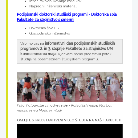
Inženirsko oblikovanje izdelkov
Napredni inženirski materiali
Podiplomski doktorski študijski programi - Doktorska šola
Fakultete za strojništvo s smermi
Doktorska šola FS
Gospodarsko inženirstvo
Vabimo vas na
informativni dan podiplomskih študijskih
programov 2. in 3. stopnje
Fakultete za strojništvo UM
konec meseca maja
, kjer vam bomo predstavili potek
študija na posameznem študijskem programu.
Foto: Fotografije z modne revije - Pokrajinski muzej Maribor,
modna revija Moda in mladi
OGLEJTE SI PREDSTAVITVENI VIDEO ŠTUDIJA NA NAŠI FAKULTETI: