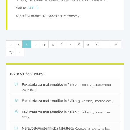
*FTPO je v uradnem pridruževanju Univerzi na Primorskem.
Več na
UPR.SI
!
Naročnik objave: Univerza na Primorskem
1
2
3
4
5
6
7
8
9
10
...
72
73
NAJNOVEJŠA GRADIVA
Fakulteta za matematiko in fiziko
: 1. kolokvij, december
2014 [01]
Fakulteta za matematiko in fiziko
: 3. kolokvij, marec 2017
Fakulteta za matematiko in fiziko
: 1. kolokvij, november
2015
Naravoslovnotehniška fakulteta
: Geologija kvartarja [01]