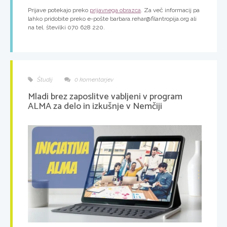
Prijave potekajo preko
prijavnega obrazca
. Za več informacij pa
lahko pridobite preko e-pošte barbara.rehar@filantropija.org ali
na tel. številki 070 628 220.
Študij
0 komentarjev
Mladi brez zaposlitve vabljeni v program
ALMA za delo in izkušnje v Nemčiji