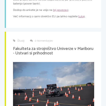
baterijo (power bank).
Dostop do ankete je na voljo na
tej povezavi
.
Več informacij o sami direktivi EU pa lahko najdete
tukaj
.
Študij
0 komentarjev
Fakulteta za strojništvo Univerze v Mariboru
- Ustvari si prihodnost