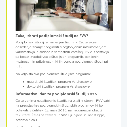
Zakaj izbrati podiplomski študij na FVV?
Podiplomski študij je namenjen tistim, ki želite svoje
dosedanje znanje nadgraditi s poglobljenim razumevanjem
varstvoslovja in sodobnih varnostnih vprašanj. FVV izpostavlja,
da boste izvedeli vse o študijskih programih, poklicnih
možnostih in priložnostih, ki jih ponuja podiplomski študij pri
njih.
Na voljo sta dva podiplomska študijska programa:
magistrski študijski program Varstvoslovje,
doktorski študijski program Varstvoslovje.
Informativni dan za podiplomski študij 2026
Če te zanima nadaljevanje študija na 2. ali 3. stopnji, FVV vabi
na predstavitev podiplomskih študijskih programov, ki bo
potekala v četrtek, 14. maja 2026, na nadomestni lokaciji
fakultete: Železna cesta 18, 1000 Ljubljana, 6. nadstropje,
predavalnica 1.