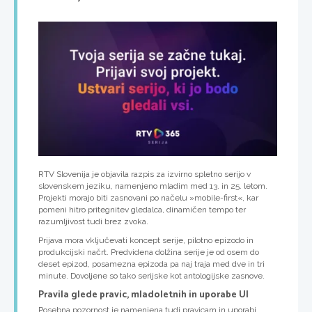
RTV Slovenija je objavila razpis za izvirno spletno serijo v
slovenskem jeziku, namenjeno mladim med 13. in 25. letom.
Projekti morajo biti zasnovani po načelu »mobile-first«, kar
pomeni hitro pritegnitev gledalca, dinamičen tempo ter
razumljivost tudi brez zvoka.
Prijava mora vključevati koncept serije, pilotno epizodo in
produkcijski načrt. Predvidena dolžina serije je od osem do
deset epizod, posamezna epizoda pa naj traja med dve in tri
minute. Dovoljene so tako serijske kot antologijske zasnove.
Pravila glede pravic, mladoletnih in uporabe UI
Posebna pozornost je namenjena tudi pravicam in uporabi