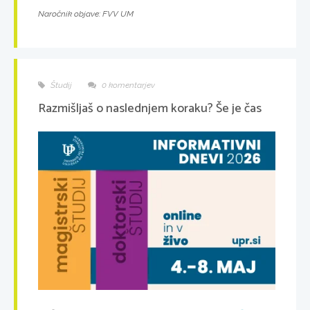
Naročnik objave: FVV UM
Študij
0 komentarjev
Razmišljaš o naslednjem koraku? Še je čas