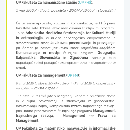
UP Fakulteta za humanistične študije
(
UP FHŠ
):
7. maj 2026 / v živo in po spletu - ZOOM / 16.00 / v slovenščini
Če te zanimajo jeziki, kultura in komunikacija, je FHŠ prava
fakulteta zate. Izbiraš lahko med osmimi študijskimi programi.
To so
Arheološka dediščina Sredozemlja ter Kulturni študiji
in antropologija,
ki nudita nepedagoško enopredmetno in
dvopredmetno smer,
Jezikovno posredovanje in prevajanje
,
pri čemer je novost jezikovna smer
Angleščina-kitajščina
,
Komuniciranje in mediji.
Študijski programi
Geografija,
Italijanistika, Slovenistika
in
Zgodovina
pa
nudijo tako
nepedagoške kot pedagoške (enopredmetne in dvopredmetne)
smeri
.
UP Fakulteta za management (
UP FM
):
6. maj 2026 (v slovenščini) - v živo in 7. maj 2026 (v angleščini) -
po spletu - ZOOM / 17.00 /
Za tiste, ki razmišljate o nadgradnji kariernih priložnosti doma
in v tujini, povezovanju s strokovnjaki iz gospodarstva,
razumevanju najbolj kompleksnih izzivov trajnostnega razvoja,
prisluhnite predstavitvam študijskega programa
Management
trajnostnega razvoja,
Management
ter
Prava za
Management
.
UP Fakulteta za matematiko, naravoslovje in informacijske