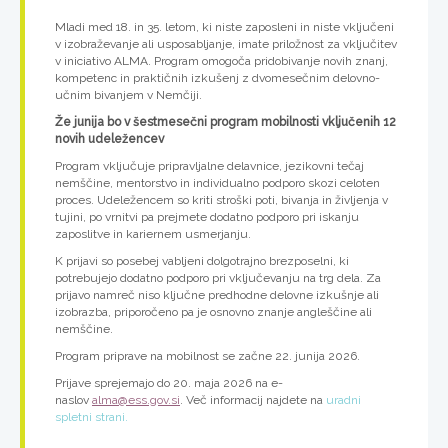
Mladi med 18. in 35. letom, ki niste zaposleni in niste vključeni
v izobraževanje ali usposabljanje, imate priložnost za vključitev
v iniciativo ALMA. Program omogoča pridobivanje novih znanj,
kompetenc in praktičnih izkušenj z dvomesečnim delovno-
učnim bivanjem v Nemčiji.
Že junija bo v šestmesečni program mobilnosti vključenih 12
novih udeležencev
Program vključuje pripravljalne delavnice, jezikovni tečaj
nemščine, mentorstvo in individualno podporo skozi celoten
proces. Udeležencem so kriti stroški poti, bivanja in življenja v
tujini, po vrnitvi pa prejmete dodatno podporo pri iskanju
zaposlitve in kariernem usmerjanju.
K prijavi so posebej vabljeni dolgotrajno brezposelni, ki
potrebujejo dodatno podporo pri vključevanju na trg dela. Za
prijavo namreč niso ključne predhodne delovne izkušnje ali
izobrazba, priporočeno pa je osnovno znanje angleščine ali
nemščine.
Program priprave na mobilnost se začne 22. junija 2026.
Prijave sprejemajo do 20. maja 2026 na e-
naslov
alma@ess.gov.si
. Več informacij najdete na
uradni
spletni strani.