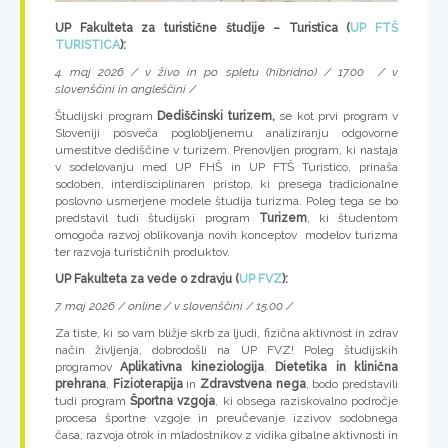
UP Fakulteta za turistične študije – Turistica (
UP FTŠ
TURISTICA
):
4. maj 2026 / v živo in po spletu (hibridno) / 17.00 / v
slovenščini in angleščini /
Študijski program
Dediščinski turizem,
se kot prvi program v
Sloveniji posveča poglobljenemu analiziranju odgovorne
umestitve dediščine v turizem. Prenovljen program, ki nastaja
v sodelovanju med UP FHŠ in UP FTŠ Turistico, prinaša
sodoben, interdisciplinaren pristop, ki presega tradicionalne
poslovno usmerjene modele študija turizma. Poleg tega se bo
predstavil tudi študijski program
Turizem
, ki študentom
omogoča razvoj oblikovanja novih konceptov modelov turizma
ter razvoja turističnih produktov.
UP Fakulteta za vede o zdravju (
UP FVZ
):
7. maj 2026 / online / v slovenščini / 15.00 /
Za tiste, ki so vam bližje skrb za ljudi, fizična aktivnost in zdrav
način življenja, dobrodošli na UP FVZ! Poleg študijskih
programov
Aplikativna kineziologija
,
Dietetika in klinična
prehrana
,
Fizioterapija
in
Zdravstvena nega
, bodo predstavili
tudi program
Športna vzgoja
, ki obsega raziskovalno področje
procesa športne vzgoje in preučevanje izzivov sodobnega
časa, razvoja otrok in mladostnikov z vidika gibalne aktivnosti in