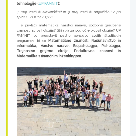
tehnologije (
UP FAMNIT
):
4. maj 2026 (v slovenščini) in 5. maj 2026 (v angleščini) / po
spletu - ZOOM / 17.00 /
Te privlači matematika, varstvo narave, sodobne gradbene
znanosti ali psihologija? Slišal/a za področje biopsihologije? UP
FAMNIT bo predstavil pestro ponudbo svojih študijskih
programov, ki so
Matematične znanosti, Računalništvo in
informatika, Varstvo narave, Biopsihologija, Psihologija,
Trajnostno grajeno okolje, Podatkovna znanost in
Matematika s finančnim inženiringom.