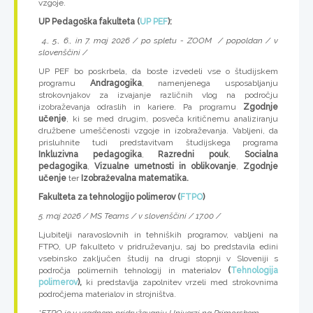
vzgoje.
UP Pedagoška fakulteta (
UP PEF
):
4., 5., 6., in 7. maj 2026 / po spletu - ZOOM / popoldan / v
slovenščini /
UP PEF bo poskrbela, da boste izvedeli vse o študijskem
programu
Andragogika
, namenjenega usposabljanju
strokovnjakov za izvajanje različnih vlog na področju
izobraževanja odraslih in kariere. Pa programu
Zgodnje
učenje
, ki se med drugim, posveča kritičnemu analiziranju
družbene umeščenosti vzgoje in izobraževanja. Vabljeni, da
prisluhnite tudi predstavitvam študijskega programa
Inkluzivna pedagogika
,
Razredni pouk
,
Socialna
pedagogika
,
Vizualne umetnosti in oblikovanje
,
Zgodnje
učenje
ter
Izobraževalna matematika.
Fakulteta za tehnologijo polimerov (
FTPO
)
5. maj 2026 / MS Teams / v slovenščini / 17.00 /
Ljubitelji naravoslovnih in tehniških programov, vabljeni na
FTPO, UP fakulteto v pridruževanju, saj bo predstavila edini
vsebinsko zaključen študij na drugi stopnji v Sloveniji s
področja polimernih tehnologij in materialov
(
Tehnologija
polimerov
),
ki predstavlja zapolnitev vrzeli med strokovnima
področjema materialov in strojništva.